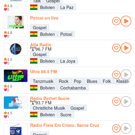
Talk
Gospel
4.9
Bolivien
La Paz
0
Potosí on live
Gospel
4.8
Bolivien
Potosí
0
Alfa Radio
96.7 FM
Gospel
4.5
Bolivien
La Joya
0
Ultra 88.5 FM
Tanzmusik
Rock
Pop
Blues
Folk
Klassik
4.6
Bolivien
Cochabamba
2
Radio Bethel Sucre
93.7 FM
Christliche Musik
Gospel
4.5
Bolivien
Sucre
1
Radio Fieis Em Cristo, Santa Cruz
Gospel