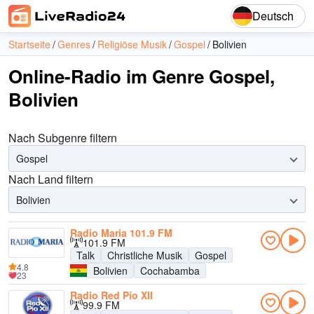
Deutsch
Startseite
Genres
Religiöse Musik
Gospel
Bolivien
Online-Radio im Genre Gospel,
Bolivien
Nach Subgenre filtern
Gospel
Nach Land filtern
Bolivien
Radio Maria 101.9 FM
101.9 FM
Talk
Christliche Musik
Gospel
4.8
Bolivien
Cochabamba
23
Radio Red Pío XII
99.9 FM