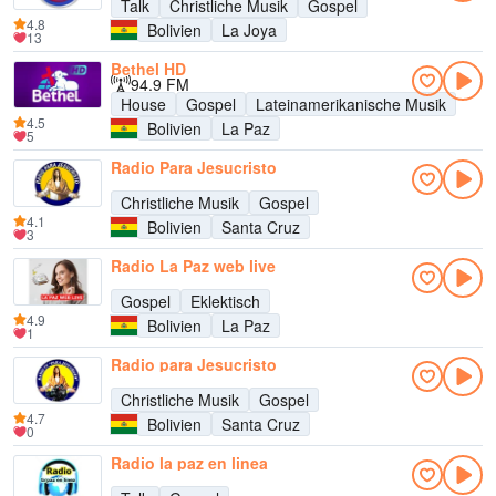
Talk
Christliche Musik
Gospel
4.8
Bolivien
La Joya
13
Bethel HD
94.9 FM
House
Gospel
Lateinamerikanische Musik
4.5
Bolivien
La Paz
5
Radio Para Jesucristo
Christliche Musik
Gospel
4.1
Bolivien
Santa Cruz
3
Radio La Paz web live
Gospel
Eklektisch
4.9
Bolivien
La Paz
1
Radio para Jesucristo
Christliche Musik
Gospel
4.7
Bolivien
Santa Cruz
0
Radio la paz en linea