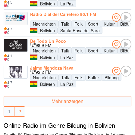
4.5
Bolivien
La Paz
0
Radio Dial del Carretero 90.1 FM
Nachrichten
Talk
Folk
Sport
Kultur
Bildung
4.7
Bolivien
Santa Rosa del Sara
0
De Todo Un Poco
98.9 FM
Nachrichten
Talk
Folk
Sport
Kultur
Bildung
4.1
Bolivien
La Paz
0
Jaime Mendoza Nava
92.2 FM
Nachrichten
Talk
Folk
Kultur
Bildung
4.7
Bolivien
La Paz
0
Mehr anzeigen
1
2
Online-Radio im Genre Bildung in Bolivien
Es gibt 52 Radiosender im Genre Bildung in Bolivien. Auf dieser