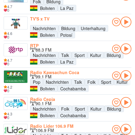
Folk
Bildung
4.7
Bolivien
La Paz
0
TV'S x TV
Nachrichten
Bildung
Unterhaltung
4.6
Bolivien
Potosí
0
RTP
88.3 FM
Nachrichten
Talk
Sport
Kultur
Bildung
4.7
Bolivien
La Paz
0
Radio Kawsachun Coca
99.1 FM
Pop
Nachrichten
Talk
Folk
Sport
Kultur
4.2
Bolivien
Cochabamba
0
Radio Cepja
90.1 FM
Nachrichten
Folk
Sport
Kultur
Bildung
4.3
Bolivien
Cochabamba
0
Radio Lider 106.9 FM
106.9 FM