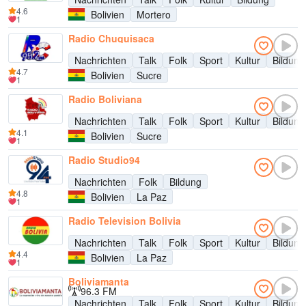
4.6
Bolivien
Mortero
1
Radio Chuquisaca
Nachrichten
Talk
Folk
Sport
Kultur
Bildung
4.7
Bolivien
Sucre
1
Radio Boliviana
Nachrichten
Talk
Folk
Sport
Kultur
Bildung
4.1
Bolivien
Sucre
1
Radio Studio94
Nachrichten
Folk
Bildung
4.8
Bolivien
La Paz
1
Radio Television Bolivia
Nachrichten
Talk
Folk
Sport
Kultur
Bildung
4.4
Bolivien
La Paz
1
Boliviamanta
96.3 FM
Nachrichten
Talk
Folk
Sport
Kultur
Bildung