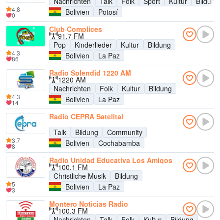
Nachrichten
Talk
Folk
Sport
Kultur
Bildung
4.8
Bolivien
Potosí
0
Club Complices
91.7 FM
Pop
Kinderlieder
Kultur
Bildung
4.3
Bolivien
La Paz
86
Radio Splendid 1220 AM
1220 AM
Nachrichten
Folk
Kultur
Bildung
4.3
Bolivien
La Paz
14
Radio CEPRA Satelital
Talk
Bildung
Community
3.7
Bolivien
Cochabamba
8
Radio Unidad Educativa Los Amigos
100.1 FM
Christliche Musik
Bildung
5
Bolivien
La Paz
3
Montero Noticias Radio
100.3 FM
Nachrichten
Talk
Folk
Kultur
Bildung