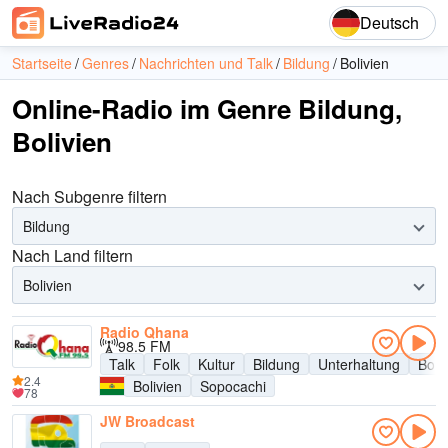
Deutsch
Startseite
Genres
Nachrichten und Talk
Bildung
Bolivien
Online-Radio im Genre Bildung,
Bolivien
Nach Subgenre filtern
Bildung
Nach Land filtern
Bolivien
Radio Qhana
98.5 FM
Talk
Folk
Kultur
Bildung
Unterhaltung
Boli
2.4
Bolivien
Sopocachi
78
JW Broadcast