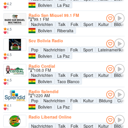
4.2
Bolivien
La Paz
1
Radio San Miguel 99.1 FM
99.1 FM
Nachrichten
Talk
Folk
Sport
Kultur
Bildung
4.5
Bolivien
Riberalta
1
Soy Bolivia Radio
Pop
Nachrichten
Folk
Sport
Lateinamerikani
4.5
Bolivien
La Paz
1
Radio Cordial
108.0 FM
Nachrichten
Talk
Folk
Sport
Kultur
Bildung
4.5
Bolivien
Taco Blanco
1
Radio Splendid
1220 AM
Pop
Nachrichten
Folk
Kultur
Bildung
Cumb
4.1
Bolivien
La Paz
1
Radio Libertad Online
Nachrichten
Talk
Folk
Sport
Kultur
Bildung