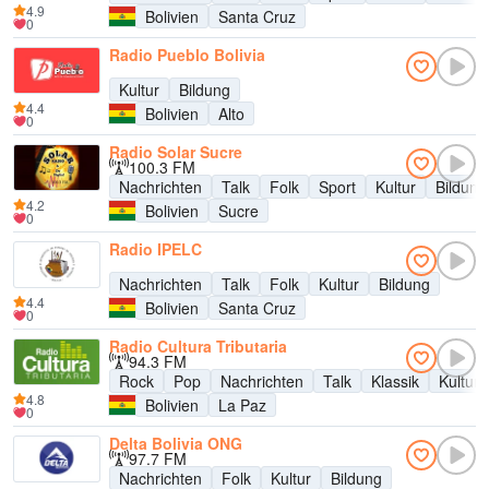
4.9
Bolivien
Santa Cruz
0
Radio Pueblo Bolivia
Kultur
Bildung
4.4
Bolivien
Alto
0
Radio Solar Sucre
100.3 FM
Nachrichten
Talk
Folk
Sport
Kultur
Bildung
4.2
Bolivien
Sucre
0
Radio IPELC
Nachrichten
Talk
Folk
Kultur
Bildung
4.4
Bolivien
Santa Cruz
0
Radio Cultura Tributaria
94.3 FM
Rock
Pop
Nachrichten
Talk
Klassik
Kultur
4.8
Bolivien
La Paz
0
Delta Bolivia ONG
97.7 FM
Nachrichten
Folk
Kultur
Bildung