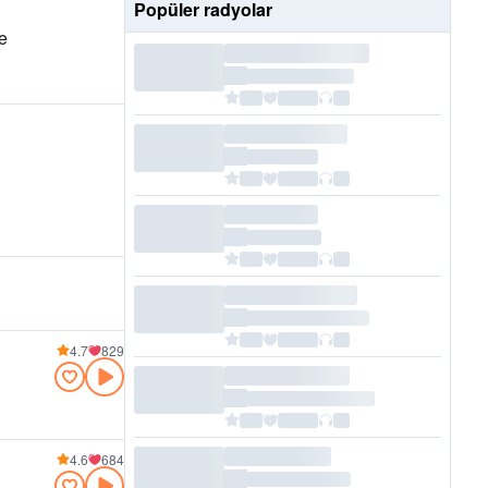
Popüler radyolar
ve
4.7
829
4.6
684