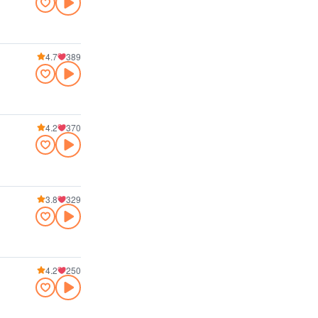
4.7
389
4.2
370
3.8
329
4.2
250