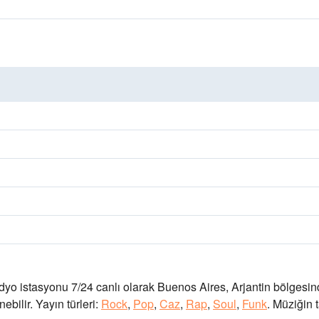
dyo istasyonu 7/24 canlı olarak
Buenos Aires, Arjantin bölgesi
ebilir.
Yayın türleri:
Rock
,
Pop
,
Caz
,
Rap
,
Soul
,
Funk
.
Müziğin t