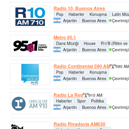
Radio 10, Buenos Aires
Pop
Haberler
Konuşma
Latin Müz
Arjantin
Buenos Aires
Çevrimiçi
Metro 95.1
Dans Müziği
House
R'n'B (Ritim ve
Arjantin
Buenos Aires
Çevrimiçi
Radio Continental 590 AM
590 A
Pop
Haberler
Konuşma
Arjantin
Buenos Aires
Çevrimiçi
Radio La Red
910 AM
Haberler
Spor
Politika
Arjantin
Buenos Aires
Çevrimiçi
Radio Rivadavia AM630