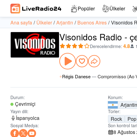
Popüler
Ülkeler
Ana sayfa
Ülkeler
Arjantin
Buenos Aires
Visonidos 
Visonidos Radio - çe
4.8
Derecelendirme
:
Régis Danese
—
Compromisso (Ao V
Durum:
Konum:
Çevrimiçi
Arjanti
Yayın dili:
Türler:
İspanyolca
Rock
Pop
Sosyal Medya:
Son kontrol tari
8 Ağustos