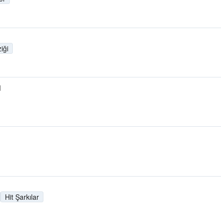
iği
M
Hit Şarkılar