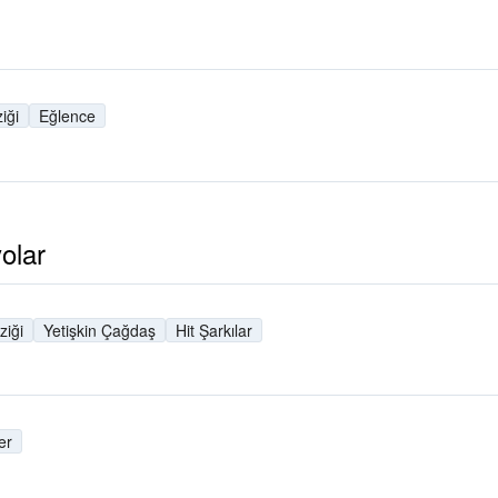
iği
Eğlence
olar
iği
Yetişkin Çağdaş
Hit Şarkılar
er