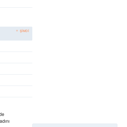
ŞIMDI
nde
adını