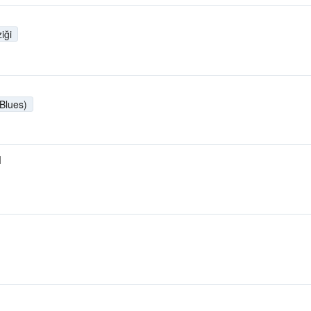
iği
 Blues)
M