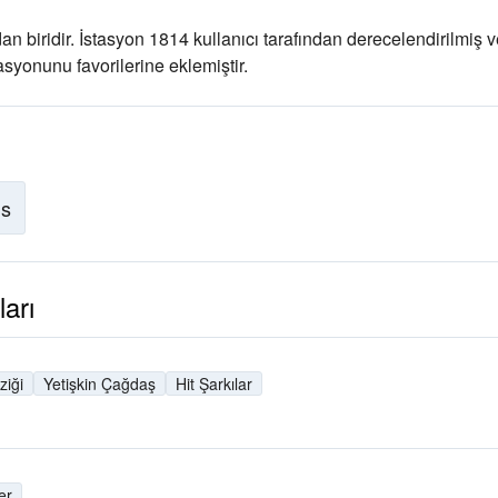
n biridir
. İstasyon 1814 kullanıcı tarafından derecelendirilmiş 
asyonunu favorilerine eklemiştir.
is
arı
iği
Yetişkin Çağdaş
Hit Şarkılar
er