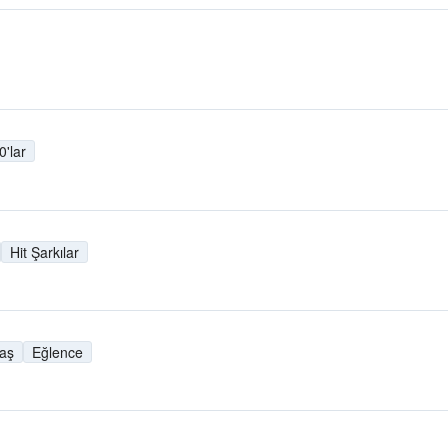
0'lar
Hit Şarkılar
daş
Eğlence