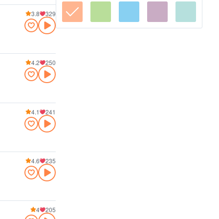
3.8
329
4.2
250
4.1
241
4.6
235
4
205