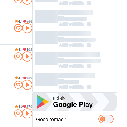
4.1
566
4.1
493
4.7
389
EDININ
Google Play
4.2
370
Gece teması: