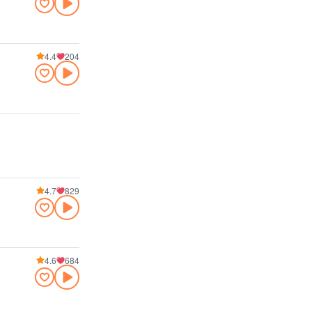
4.4
204
4.7
829
4.6
684