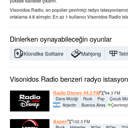
yüksek kalitede çıkarın
.
Visonidos Radio, en popüler çevrimiçi radyo istasyonlarında
ortalama 4.8 almıştır. En az 1 kullanıcı Visonidos Radio ist
Dinlerken oynayabileceğin oyunlar
Klondike Solitaire
Mahjong
Tetr
Visonidos Radio benzeri radyo istasyonl
Radio Disney 94.3 FM
94.3 FM
Dans Müziği
Rock
Pop
Çocuk Müz
Arjantin
Buenos Aires
Çevrimiçi
Aspen
102.3 FM
Rock
Haberler
90'lar
80'ler
70'l