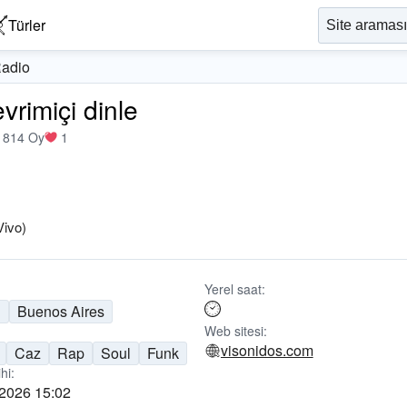
Türler
Radio
vrimiçi dinle
1814 Oy
1
ivo)
Yerel saat:
n
Buenos Aires
Web sitesi:
visonidos.com
Caz
Rap
Soul
Funk
hi:
 2026 15:02