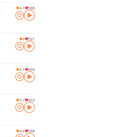
4.1
566
4
521
4.1
493
3.7
453
4.4
398