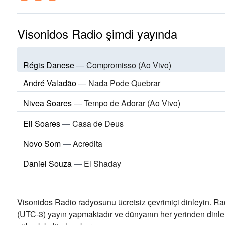
Visonidos Radio şimdi yayında
Régis Danese
—
Compromisso (Ao Vivo)
André Valadão
—
Nada Pode Quebrar
Nivea Soares
—
Tempo de Adorar (Ao Vivo)
Eli Soares
—
Casa de Deus
Novo Som
—
Acredita
Daniel Souza
—
El Shaday
Visonidos Radio radyosunu ücretsiz çevrimiçi dinleyin. Ra
(UTC-3)
yayın yapmaktadır ve dünyanın her yerinden dinlen