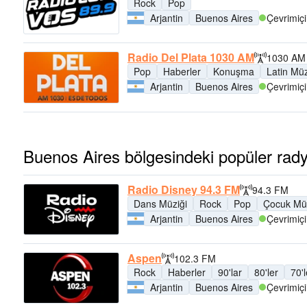
Rock
Pop
Arjantin
Buenos Aires
Çevrimiçi
Radio Del Plata 1030 AM
1030 AM
Pop
Haberler
Konuşma
Latin Müz
Arjantin
Buenos Aires
Çevrimiçi
Buenos Aires bölgesindeki popüler rady
Radio Disney 94.3 FM
94.3 FM
Dans Müziği
Rock
Pop
Çocuk Müz
Arjantin
Buenos Aires
Çevrimiçi
Aspen
102.3 FM
Rock
Haberler
90'lar
80'ler
70'l
Arjantin
Buenos Aires
Çevrimiçi