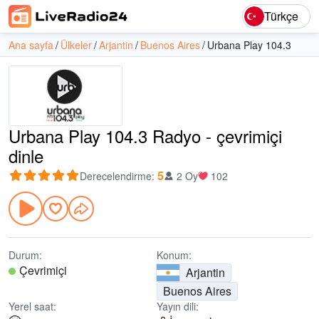
Türkçe
Ana sayfa
Ülkeler
Arjantin
Buenos Aires
Urbana Play 104.3
Urbana Play 104.3 Radyo - çevrimiçi
dinle
5
Derecelendirme
:
2 Oy
102
Durum:
Konum:
Çevrimiçi
Arjantin
Buenos Aires
Yerel saat:
Yayın dili: