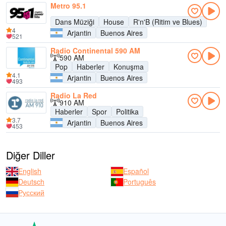
Metro 95.1
Dans Müziği
House
R'n'B (Ritim ve Blues)
4
Arjantin
Buenos Aires
521
Radio Continental 590 AM
590 AM
Pop
Haberler
Konuşma
4.1
Arjantin
Buenos Aires
493
Radio La Red
910 AM
Haberler
Spor
Politika
3.7
Arjantin
Buenos Aires
453
Diğer Diller
English
Español
Deutsch
Português
Русский