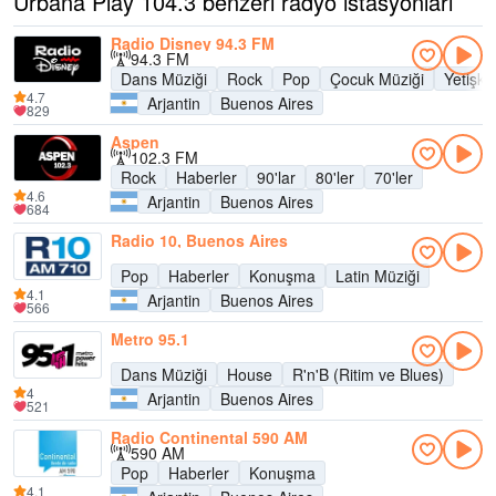
Urbana Play 104.3 benzeri radyo istasyonları
Radio Disney 94.3 FM
94.3 FM
Dans Müziği
Rock
Pop
Çocuk Müziği
Yetişk
4.7
Arjantin
Buenos Aires
829
Aspen
102.3 FM
Rock
Haberler
90'lar
80'ler
70'ler
4.6
Arjantin
Buenos Aires
684
Radio 10, Buenos Aires
Pop
Haberler
Konuşma
Latin Müziği
4.1
Arjantin
Buenos Aires
566
Metro 95.1
Dans Müziği
House
R'n'B (Ritim ve Blues)
4
Arjantin
Buenos Aires
521
Radio Continental 590 AM
590 AM
Pop
Haberler
Konuşma
4.1