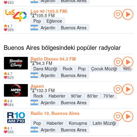
Arjantin
Buenos Aires
493
Los 40 (105.5 FM)
105.5 FM
Pop
Eğlence
4.7
Arjantin
Buenos Aires
389
Buenos Aires bölgesindeki popüler radyolar
Radio Disney 94.3 FM
94.3 FM
Dans Müziği
Rock
Pop
Çocuk Müziği
Yetişk
4.7
Arjantin
Buenos Aires
829
Aspen
102.3 FM
Rock
Haberler
90'lar
80'ler
70'ler
4.6
Arjantin
Buenos Aires
684
Radio 10, Buenos Aires
Pop
Haberler
Konuşma
Latin Müziği
4.1
Arjantin
Buenos Aires
566