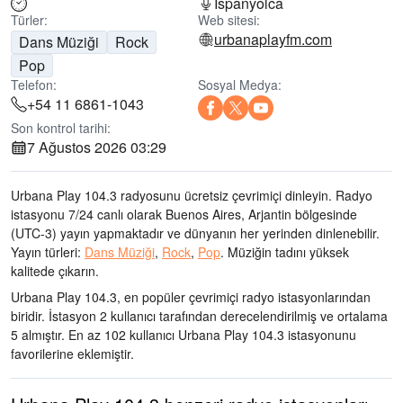
İspanyolca
Türler:
Web sitesi:
urbanaplayfm.com
Dans Müziği
Rock
Pop
Telefon:
Sosyal Medya:
+54 11 6861-1043
Son kontrol tarihi:
7 Ağustos 2026 03:29
Urbana Play 104.3 radyosunu ücretsiz çevrimiçi dinleyin. Radyo
istasyonu 7/24 canlı olarak
Buenos Aires, Arjantin bölgesinde
(UTC-3)
yayın yapmaktadır ve dünyanın her yerinden dinlenebilir.
Yayın türleri:
Dans Müziği
,
Rock
,
Pop
.
Müziğin tadını
yüksek
kalitede çıkarın
.
Urbana Play 104.3, en popüler çevrimiçi radyo istasyonlarından
biridir
. İstasyon 2 kullanıcı tarafından derecelendirilmiş ve ortalama
5 almıştır. En az 102 kullanıcı Urbana Play 104.3 istasyonunu
favorilerine eklemiştir.