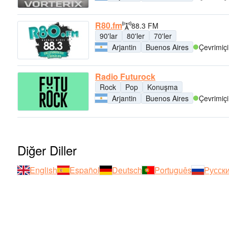
R80.fm
88.3 FM
90'lar
80'ler
70'ler
Arjantin
Buenos Aires
Çevrimiçi
Radio Futurock
Rock
Pop
Konuşma
Arjantin
Buenos Aires
Çevrimiçi
Diğer Diller
English
Español
Deutsch
Português
Русск