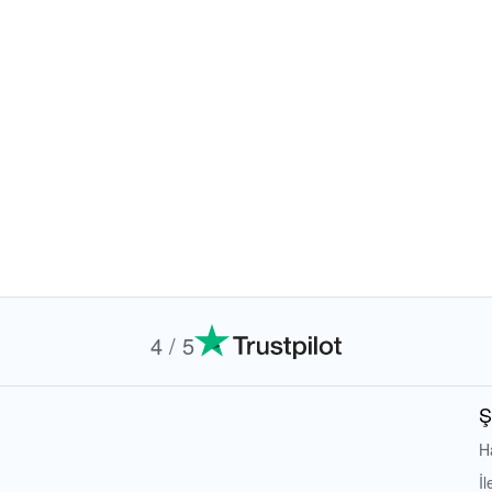
4 / 5
Ş
H
İl