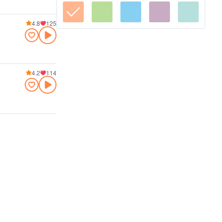
4.8
125
4.2
114