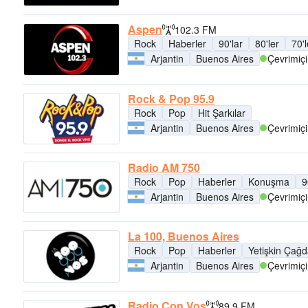
Aspen
102.3 FM
Rock
Haberler
90'lar
80'ler
70'l
Arjantin
Buenos Aires
Çevrimiçi
Rock & Pop 95.9
Rock
Pop
Hit Şarkılar
Arjantin
Buenos Aires
Çevrimiçi
Radio AM 750
Rock
Pop
Haberler
Konuşma
9
Arjantin
Buenos Aires
Çevrimiçi
La 100, Buenos Aires
Rock
Pop
Haberler
Yetişkin Çağ
Arjantin
Buenos Aires
Çevrimiçi
Radio Con Vos
89.9 FM