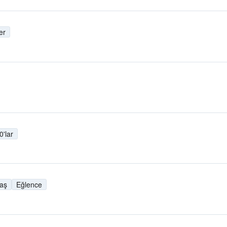
er
0'lar
daş
Eğlence