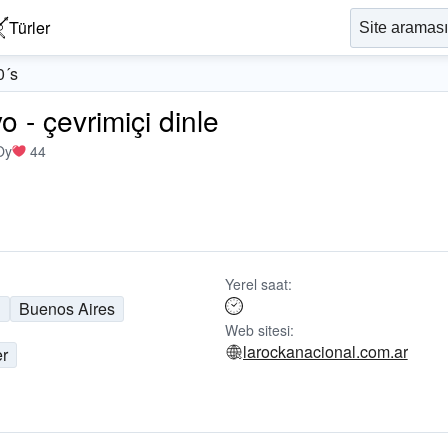
Türler
0´s
 - çevrimiçi dinle
Oy
44
Yerel saat:
n
Buenos Aires
Web sitesi:
larockanacional.com.ar
er