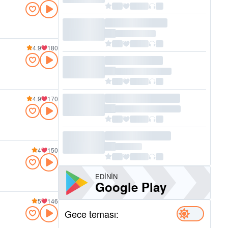
4.9
180
4.9
170
4
150
EDININ
Google Play
5
146
Gece teması: