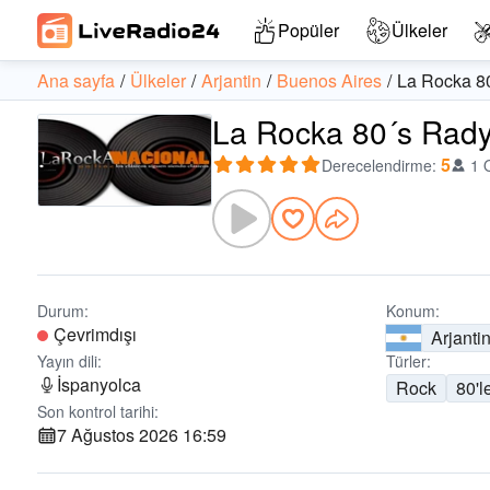
Popüler
Ülkeler
Ana sayfa
Ülkeler
Arjantin
Buenos Aires
La Rocka 8
La Rocka 80´s Radyo
5
Derecelendirme
:
1 
Durum:
Konum:
Çevrimdışı
Arjanti
Yayın dili:
Türler:
İspanyolca
Rock
80'l
Son kontrol tarihi:
7 Ağustos 2026 16:59