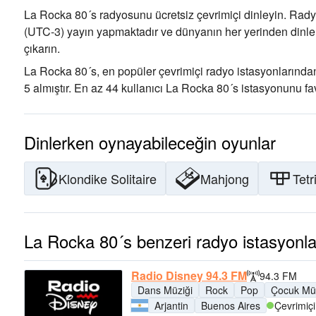
La Rocka 80´s radyosunu ücretsiz çevrimiçi dinleyin. Rady
(UTC-3)
yayın yapmaktadır ve dünyanın her yerinden dinlen
çıkarın
.
La Rocka 80´s, en popüler çevrimiçi radyo istasyonlarından 
5 almıştır. En az 44 kullanıcı La Rocka 80´s istasyonunu fav
Dinlerken oynayabileceğin oyunlar
Klondike Solitaire
Mahjong
Tetr
La Rocka 80´s benzeri radyo istasyonla
Radio Disney 94.3 FM
94.3 FM
Dans Müziği
Rock
Pop
Çocuk Müz
Arjantin
Buenos Aires
Çevrimiçi