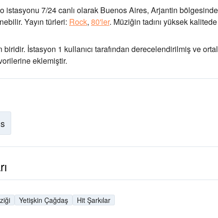
o istasyonu 7/24 canlı olarak
Buenos Aires, Arjantin bölgesinde
ebilir.
Yayın türleri:
Rock
,
80'ler
.
Müziğin tadını
yüksek kalitede
biridir
. İstasyon 1 kullanıcı tarafından derecelendirilmiş ve ort
orilerine eklemiştir.
is
rı
iği
Yetişkin Çağdaş
Hit Şarkılar