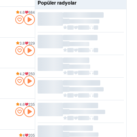
Popüler radyolar
4.6
684
3.8
329
4.2
250
4.6
235
4
205