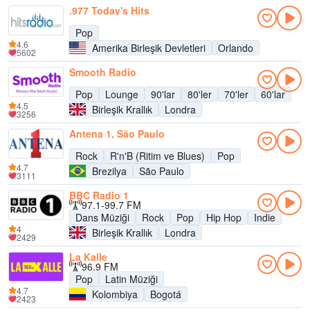
.977 Today's Hits
Pop
4.6
Amerika Birleşik Devletleri
Orlando
5602
Smooth Radio
Pop
Lounge
90'lar
80'ler
70'ler
60'lar
4.5
Birleşik Krallık
Londra
3256
Antena 1, São Paulo
Rock
R'n'B (Ritim ve Blues)
Pop
4.7
Brezilya
São Paulo
3111
BBC Radio 1
97.1-99.7 FM
Dans Müziği
Rock
Pop
Hip Hop
Indie
4
Birleşik Krallık
Londra
2429
La Kalle
96.9 FM
Pop
Latin Müziği
4.7
Kolombiya
Bogotá
2423