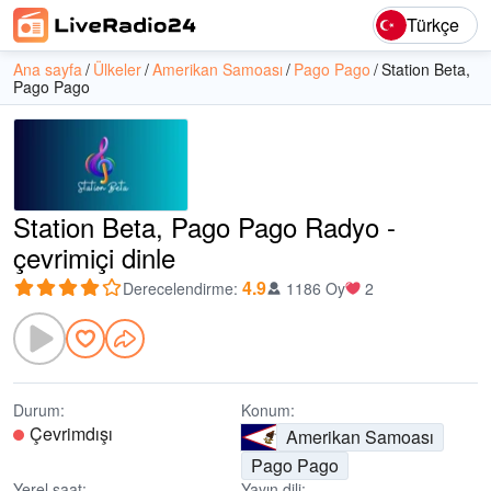
Türkçe
Ana sayfa
Ülkeler
Amerikan Samoası
Pago Pago
Station Beta,
Pago Pago
Station Beta, Pago Pago Radyo -
çevrimiçi dinle
4.9
Derecelendirme
:
1186 Oy
2
Durum:
Konum:
Çevrimdışı
Amerikan Samoası
Pago Pago
Yerel saat:
Yayın dili: