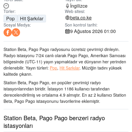
İngilizce
Türler:
Web sitesi:
beta.co.ke
Pop
Hit Şarkılar
Sosyal Medya:
Son kontrol tarihi:
9 Ağustos 2026 01:00
Station Beta, Pago Pago radyosunu ücretsiz çevrimiçi dinleyin.
Radyo istasyonu 7/24 canlı olarak
Pago Pago, Amerikan Samoası
bölgesinde
(UTC-11)
yayın yapmaktadır ve dünyanın her yerinden
dinlenebilir.
Yayın türleri:
Pop
,
Hit Şarkılar
.
Müziğin tadını
yüksek
kalitede çıkarın
.
Station Beta, Pago Pago, en popüler çevrimiçi radyo
istasyonlarından biridir
. İstasyon 1186 kullanıcı tarafından
derecelendirilmiş ve ortalama 4.9 almıştır. En az 2 kullanıcı Station
Beta, Pago Pago istasyonunu favorilerine eklemiştir.
Station Beta, Pago Pago benzeri radyo
istasyonları