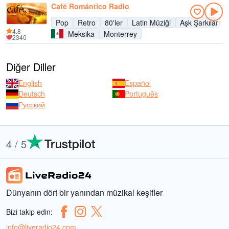
Café Romántico Radio
Pop
Retro
80'ler
Latin Müziği
Aşk Şarkıları
4.8
Meksika
Monterrey
2340
Diğer Diller
English
Español
Deutsch
Português
Русский
4 / 5
Dünyanın dört bir yanından müzikal keşifler
Bizi takip edin:
info@liveradio24.com