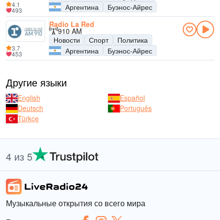
4.1
Аргентина
Буэнос-Айрес
493
Radio La Red
910 AM
Новости
Спорт
Политика
3.7
Аргентина
Буэнос-Айрес
453
Другие языки
English
Español
Deutsch
Português
Türkçe
4 из 5
Музыкальные открытия со всего мира