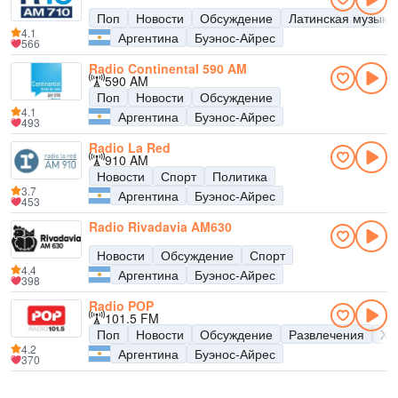
Поп
Новости
Обсуждение
Латинская музыка
4.1
Аргентина
Буэнос-Айрес
566
Radio Continental 590 AM
590 AM
Поп
Новости
Обсуждение
4.1
Аргентина
Буэнос-Айрес
493
Radio La Red
910 AM
Новости
Спорт
Политика
3.7
Аргентина
Буэнос-Айрес
453
Radio Rivadavia AM630
Новости
Обсуждение
Спорт
4.4
Аргентина
Буэнос-Айрес
398
Radio POP
101.5 FM
Поп
Новости
Обсуждение
Развлечения
Хи
4.2
Аргентина
Буэнос-Айрес
370