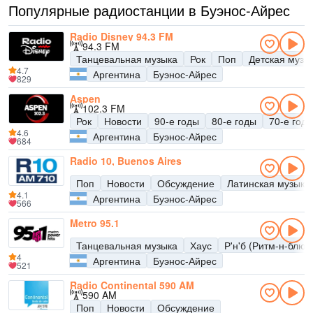
Популярные радиостанции в Буэнос-Айрес
Radio Disney 94.3 FM
94.3 FM
Танцевальная музыка
Рок
Поп
Детская музы
4.7
Аргентина
Буэнос-Айрес
829
Aspen
102.3 FM
Рок
Новости
90-е годы
80-е годы
70-е год
4.6
Аргентина
Буэнос-Айрес
684
Radio 10, Buenos Aires
Поп
Новости
Обсуждение
Латинская музыка
4.1
Аргентина
Буэнос-Айрес
566
Metro 95.1
Танцевальная музыка
Хаус
Р'н'б (Ритм-н-блюз
4
Аргентина
Буэнос-Айрес
521
Radio Continental 590 AM
590 AM
Поп
Новости
Обсуждение