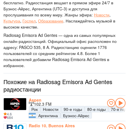
бесплатно. Радиостанция вещает в прямом эфире 24/7
в
Буэнос-Айрес, Аргентина
(UTC-3)
и доступна для
прослушивания по всему миру.
Жанры эфира:
Новости
,
Культура
,
Госпел
,
Образование
.
Наслаждайтесь музыкой
в
высоком качестве
.
Radiosag Emisora Ad Gentes — одна из самых популярных
онлайн-радиостанций
. Официальный офис расположен по
адресу: PASCO 535, 8 A
. Радиостанцию оценили 1776
пользователей со средним рейтингом 4.8. Более 1
пользователей добавили Radiosag Emisora Ad Gentes в
избранное.
Похожие на Radiosag Emisora Ad Gentes
радиостанции
Aspen
102.3 FM
Рок
Новости
90-е годы
80-е годы
70-е год
4.6
Аргентина
Буэнос-Айрес
684
Radio 10, Buenos Aires