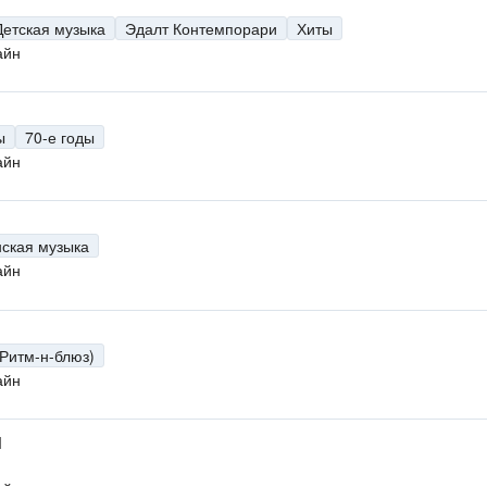
Детская музыка
Эдалт Контемпорари
Хиты
айн
ы
70-е годы
айн
нская музыка
айн
(Ритм-н-блюз)
айн
M