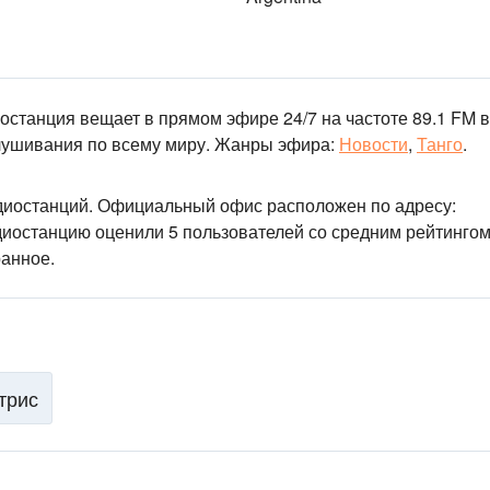
иостанция вещает в прямом эфире 24/7
на частоте 89.1 FM
в
лушивания по всему миру.
Жанры эфира:
Новости
,
Танго
.
диостанций
. Официальный офис расположен по адресу:
диостанцию оценили 5 пользователей со средним рейтингом
ранное.
трис