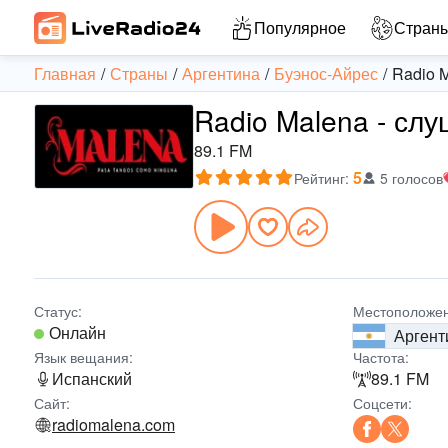
Популярное
Стран
Главная
Страны
Аргентина
Буэнос-Айрес
Radio 
Radio Malena - сл
89.1 FM
5
Рейтинг
:
5 голосов
Статус:
Местоположен
Онлайн
Аргент
Язык вещания:
Частота:
Испанский
89.1 FM
Сайт:
Соцсети:
radiomalena.com