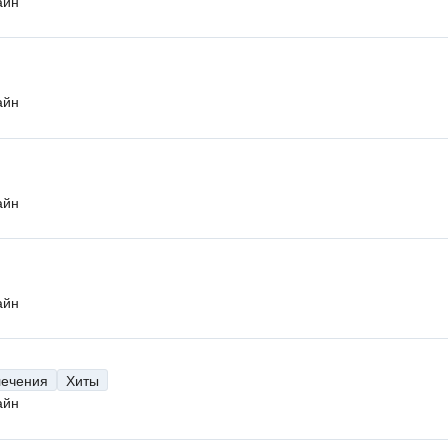
айн
айн
айн
айн
лечения
Хиты
айн