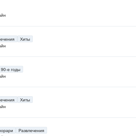
айн
лечения
Хиты
айн
90-е годы
айн
лечения
Хиты
айн
порари
Развлечения