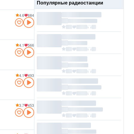
Популярные радиостанции
4.6
684
4.1
566
4.1
493
3.7
453