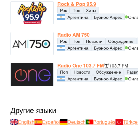
Rock & Pop 95.9
Рок
Поп
Хиты
Аргентина
Буэнос-Айрес
Онл
Radio AM 750
Рок
Поп
Новости
Обсуждение
Аргентина
Буэнос-Айрес
Онл
Radio One 103.7 FM
103.7 FM
Поп
Новости
Обсуждение
Разв
Аргентина
Буэнос-Айрес
Онл
Другие языки
English
Español
Deutsch
Português
Türkçe