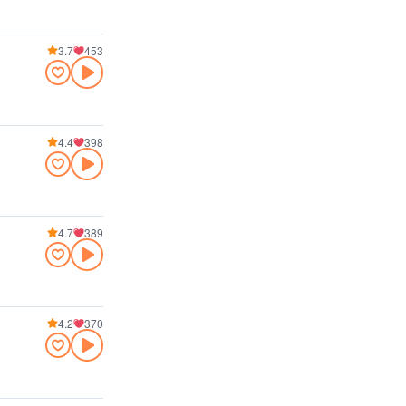
3.7
453
4.4
398
4.7
389
4.2
370