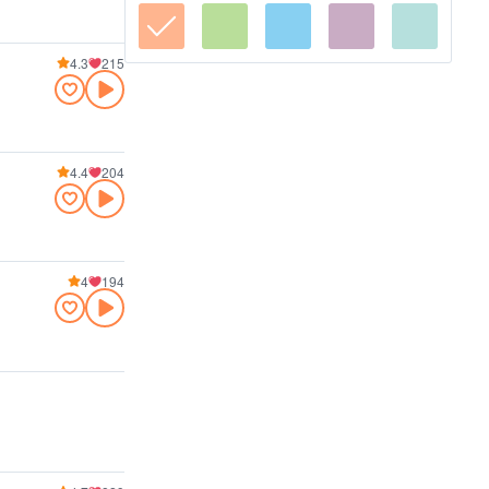
4.3
215
4.4
204
4
194