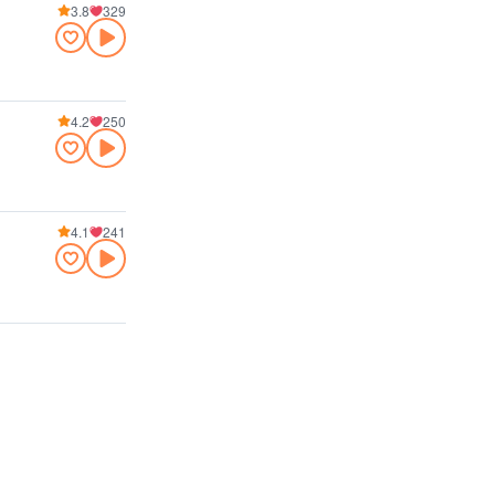
3.8
329
4.2
250
4.1
241