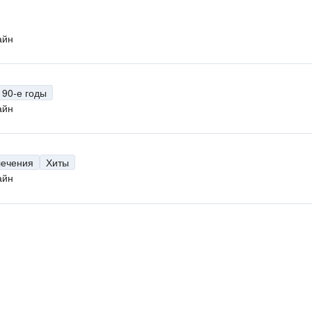
айн
90-е годы
айн
лечения
Хиты
айн