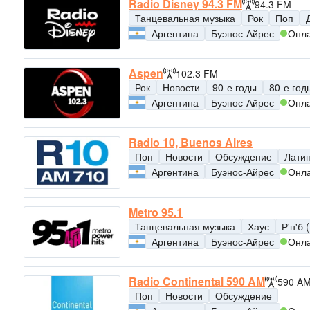
Radio Disney 94.3 FM
94.3 FM
Танцевальная музыка
Рок
Поп
Аргентина
Буэнос-Айрес
Онл
Aspen
102.3 FM
Рок
Новости
90-е годы
80-е год
Аргентина
Буэнос-Айрес
Онл
Radio 10, Buenos Aires
Поп
Новости
Обсуждение
Лати
Аргентина
Буэнос-Айрес
Онл
Metro 95.1
Танцевальная музыка
Хаус
Р'н'б 
Аргентина
Буэнос-Айрес
Онл
Radio Continental 590 AM
590 A
Поп
Новости
Обсуждение