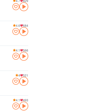
4.7
829
4.6
684
4.1
566
4
521
4.1
493