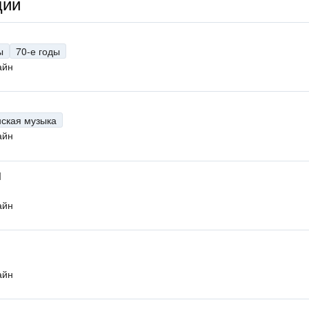
ции
ы
70-е годы
айн
нская музыка
айн
M
айн
айн