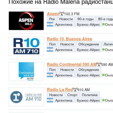
Похожие на Radio Malena радиостан
Aspen
102.3 FM
Рок
Новости
90-е годы
80-е год
Аргентина
Буэнос-Айрес
Онл
Radio 10, Buenos Aires
Поп
Новости
Обсуждение
Лати
Аргентина
Буэнос-Айрес
Онл
Radio Continental 590 AM
590 A
Поп
Новости
Обсуждение
Аргентина
Буэнос-Айрес
Онл
Radio La Red
910 AM
Новости
Спорт
Политика
Аргентина
Буэнос-Айрес
Онл