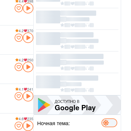
4.4
398
4.2
370
4.2
250
4.1
241
ДОСТУПНО В
Google Play
4.6
235
Ночная тема: