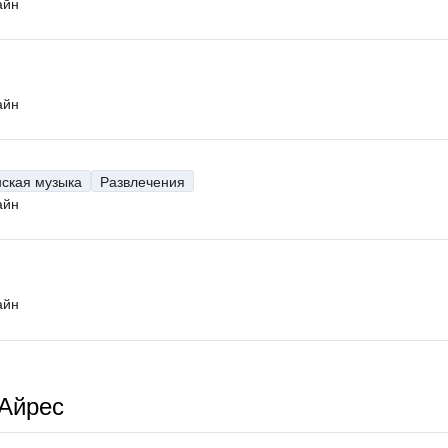
айн
айн
нская музыка
Развлечения
айн
айн
-Айрес