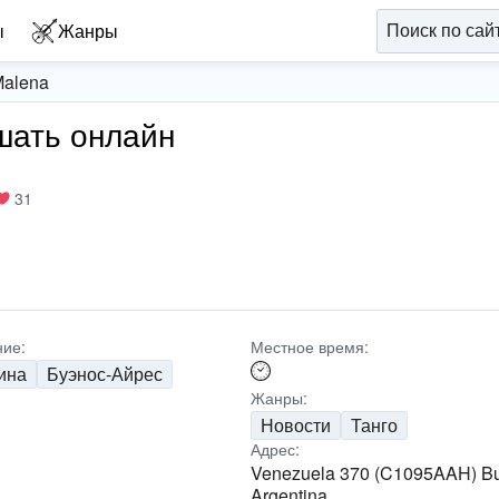
ы
Жанры
Malena
ушать онлайн
31
ие:
Местное время:
ина
Буэнос-Айрес
Жанры:
Новости
Танго
Адрес:
Venezuela 370 (C1095AAH) Bu
Argentina