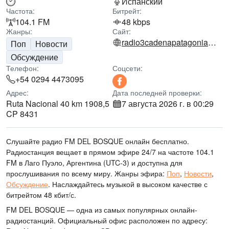
Испанский
Частота:
Битрейт:
104.1 FM
48 kbps
Жанры:
Сайт:
radio3cadenapatagonia.com.ar
Поп
Новости
Обсуждение
Телефон:
Соцсети:
+54 0294 4473095
Адрес:
Дата последней проверки:
Ruta Nacional 40 km 1908,5
7 августа 2026 г. в 00:29
CP 8431
Слушайте радио FM DEL BOSQUE онлайн бесплатно.
Радиостанция вещает в прямом эфире 24/7
на частоте 104.1
FM
в Лаго Пуэло, Аргентина
(UTC-3)
и доступна для
прослушивания по всему миру.
Жанры эфира:
Поп
,
Новости
,
Обсуждение
.
Наслаждайтесь музыкой
в высоком качестве
с
битрейтом 48 кбит/с.
FM DEL BOSQUE — одна из самых популярных онлайн-
радиостанций
. Официальный офис расположен по адресу: