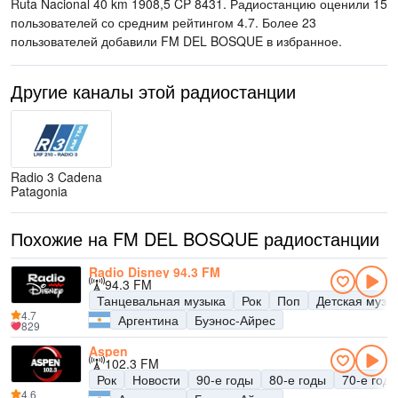
Ruta Nacional 40 km 1908,5 CP 8431
. Радиостанцию оценили 15
пользователей со средним рейтингом 4.7. Более 23
пользователей добавили FM DEL BOSQUE в избранное.
Другие каналы этой радиостанции
Radio 3 Cadena
Patagonia
Похожие на FM DEL BOSQUE радиостанции
Radio Disney 94.3 FM
94.3 FM
Танцевальная музыка
Рок
Поп
Детская музы
4.7
Аргентина
Буэнос-Айрес
829
Aspen
102.3 FM
Рок
Новости
90-е годы
80-е годы
70-е год
4.6