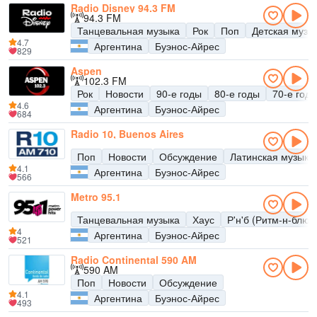
Radio Disney 94.3 FM
94.3 FM
Танцевальная музыка
Рок
Поп
Детская музы
4.7
Аргентина
Буэнос-Айрес
829
Aspen
102.3 FM
Рок
Новости
90-е годы
80-е годы
70-е год
4.6
Аргентина
Буэнос-Айрес
684
Radio 10, Buenos Aires
Поп
Новости
Обсуждение
Латинская музыка
4.1
Аргентина
Буэнос-Айрес
566
Metro 95.1
Танцевальная музыка
Хаус
Р'н'б (Ритм-н-блюз
4
Аргентина
Буэнос-Айрес
521
Radio Continental 590 AM
590 AM
Поп
Новости
Обсуждение
4.1
Аргентина
Буэнос-Айрес
493