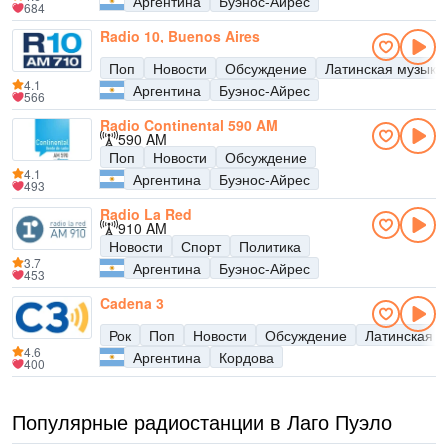
Аргентина
Буэнос-Айрес
684
Radio 10, Buenos Aires
Поп
Новости
Обсуждение
Латинская музыка
4.1
Аргентина
Буэнос-Айрес
566
Radio Continental 590 AM
590 AM
Поп
Новости
Обсуждение
4.1
Аргентина
Буэнос-Айрес
493
Radio La Red
910 AM
Новости
Спорт
Политика
3.7
Аргентина
Буэнос-Айрес
453
Cadena 3
Рок
Поп
Новости
Обсуждение
Латинская м
4.6
Аргентина
Кордова
400
Популярные радиостанции в Лаго Пуэло