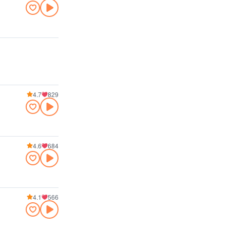
4.7
829
4.6
684
4.1
566