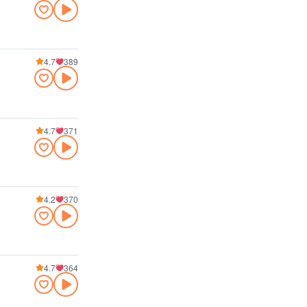
4.7
389
4.7
371
4.2
370
4.7
364