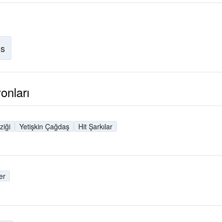
is
nları
iği
Yetişkin Çağdaş
Hit Şarkılar
er