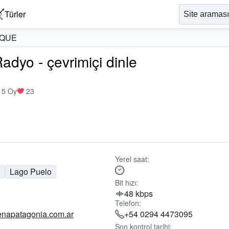
Türler
SQUE
o - çevrimiçi dinle
15 Oy
23
Yerel saat:
n
Lago Puelo
Bit hızı:
48 kbps
Telefon:
enapatagonia.com.ar
+54 0294 4473095
Son kontrol tarihi: