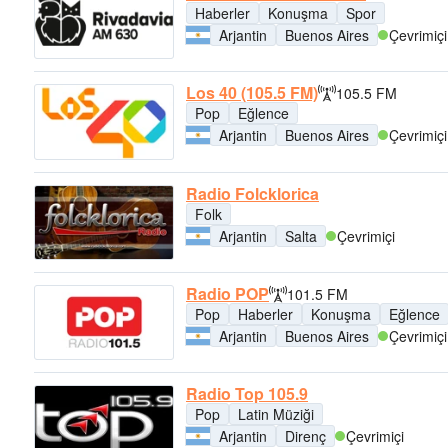
Haberler
Konuşma
Spor
Arjantin
Buenos Aires
Çevrimiçi
Los 40 (105.5 FM)
105.5 FM
Pop
Eğlence
Arjantin
Buenos Aires
Çevrimiçi
Radio Folcklorica
Folk
Arjantin
Salta
Çevrimiçi
Radio POP
101.5 FM
Pop
Haberler
Konuşma
Eğlence
Arjantin
Buenos Aires
Çevrimiçi
Radio Top 105.9
Pop
Latin Müziği
Arjantin
Direnç
Çevrimiçi