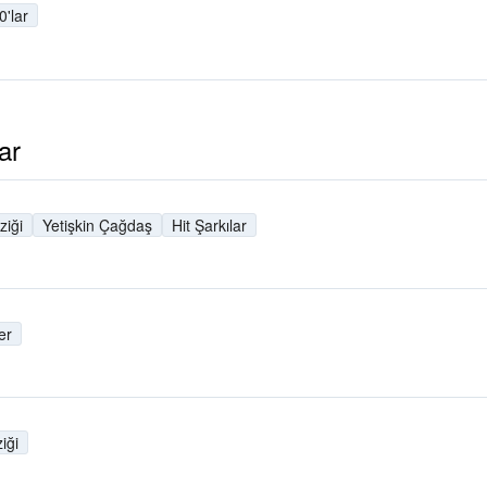
0'lar
ar
iği
Yetişkin Çağdaş
Hit Şarkılar
er
iği