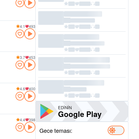
4.1
493
3.7
453
4.6
400
EDININ
Google Play
4.4
398
Gece teması: