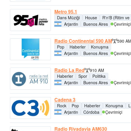
Metro 95.1
Dans Müziği
House
R'n'B (Ritim ve
Arjantin
Buenos Aires
Çevrimiçi
Radio Continental 590 AM
590 A
Pop
Haberler
Konuşma
Arjantin
Buenos Aires
Çevrimiçi
Radio La Red
910 AM
Haberler
Spor
Politika
Arjantin
Buenos Aires
Çevrimiçi
Cadena 3
Rock
Pop
Haberler
Konuşma
L
Arjantin
Córdoba
Çevrimiçi
Radio Rivadavia AM630