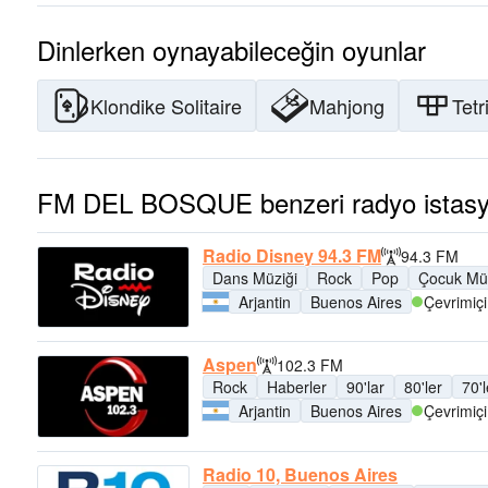
Dinlerken oynayabileceğin oyunlar
Klondike Solitaire
Mahjong
Tetr
FM DEL BOSQUE benzeri radyo istasyo
Radio Disney 94.3 FM
94.3 FM
Dans Müziği
Rock
Pop
Çocuk Müz
Arjantin
Buenos Aires
Çevrimiçi
Aspen
102.3 FM
Rock
Haberler
90'lar
80'ler
70'l
Arjantin
Buenos Aires
Çevrimiçi
Radio 10, Buenos Aires