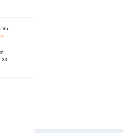
elo,
ma
.
km
z 23