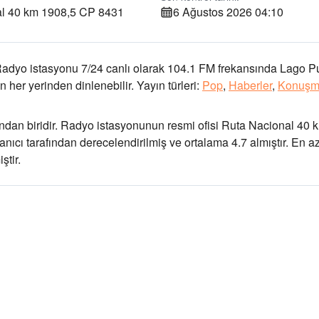
al 40 km 1908,5 CP 8431
6 Ağustos 2026 04:10
dyo istasyonu 7/24 canlı olarak
104.1 FM frekansında
Lago Pu
 her yerinden dinlenebilir.
Yayın türleri:
Pop
,
Haberler
,
Konuş
dan biridir
. Radyo istasyonunun resmi ofisi Ruta Nacional 40 
lanıcı tarafından derecelendirilmiş ve ortalama 4.7 almıştır. En a
tir.