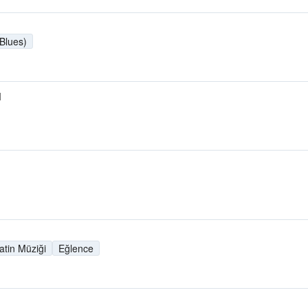
 Blues)
M
atin Müziği
Eğlence