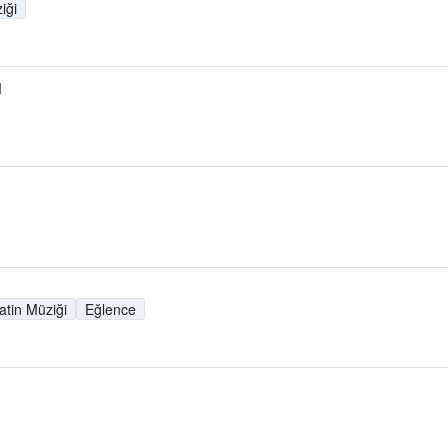
iği
M
atin Müziği
Eğlence