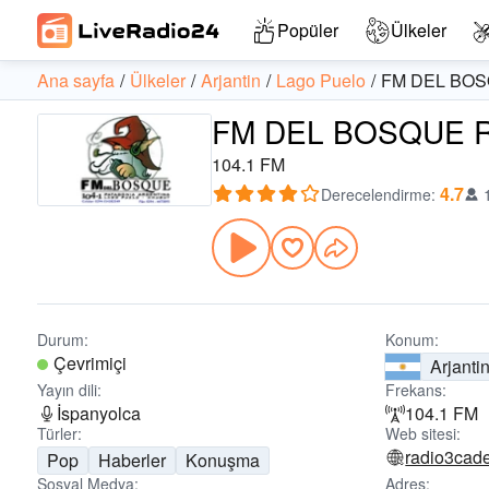
Popüler
Ülkeler
Ana sayfa
Ülkeler
Arjantin
Lago Puelo
FM DEL BO
FM DEL BOSQUE Rady
104.1 FM
4.7
Derecelendirme
:
Durum:
Konum:
Çevrimiçi
Arjanti
Yayın dili:
Frekans:
İspanyolca
104.1 FM
Türler:
Web sitesi:
radio3cad
Pop
Haberler
Konuşma
Sosyal Medya:
Adres: