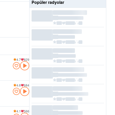
Popüler radyolar
4.7
829
4.6
684
4.1
566