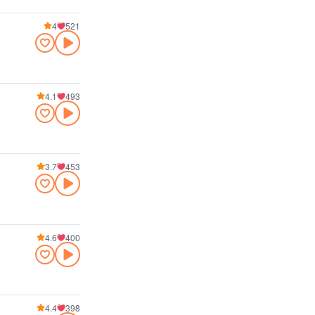
4
521
4.1
493
3.7
453
4.6
400
4.4
398