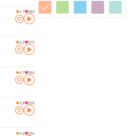
4.7
389
4.2
370
4.7
364
3.8
329
4.2
250