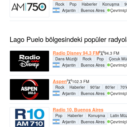
Rock
Pop
Haberler
Konuşma
9
Arjantin
Buenos Aires
Çevrimiçi
Lago Puelo bölgesindeki popüler radyol
Radio Disney 94.3 FM
94.3 FM
Dans Müziği
Rock
Pop
Çocuk Müz
Arjantin
Buenos Aires
Çevrimiçi
Aspen
102.3 FM
Rock
Haberler
90'lar
80'ler
70'l
Arjantin
Buenos Aires
Çevrimiçi
Radio 10, Buenos Aires
Pop
Haberler
Konuşma
Latin Müz
Arjantin
Buenos Aires
Çevrimiçi