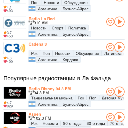
Поп
Новости
Обсуждение
4.1
Аргентина
Буэнос-Айрес
493
Radio La Red
910 AM
Новости
Спорт
Политика
3.7
Аргентина
Буэнос-Айрес
453
Cadena 3
Рок
Поп
Новости
Обсуждение
Латинская м
4.6
Аргентина
Кордова
400
Популярные радиостанции в Ла Фальда
Radio Disney 94.3 FM
94.3 FM
Танцевальная музыка
Рок
Поп
Детская музы
4.7
Аргентина
Буэнос-Айрес
829
Aspen
102.3 FM
Рок
Новости
90-е годы
80-е годы
70-е год
4.6