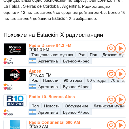
Официальный офис расположен по адресу: San Lorenzo 118 ,
La Falda , Sierras de Córdoba , Argentina
. Радиостанцию
оценили 12 пользователей со средним рейтингом 4.5. Более 16
пользователей добавили Estación X в избранное.
Похожие на Estación X радиостанции
Radio Disney 94.3 FM
94.3 FM
Танцевальная музыка
Рок
Поп
Детская музы
4.7
Аргентина
Буэнос-Айрес
829
Aspen
102.3 FM
Рок
Новости
90-е годы
80-е годы
70-е год
4.6
Аргентина
Буэнос-Айрес
684
Radio 10, Buenos Aires
Поп
Новости
Обсуждение
Латинская музыка
4.1
Аргентина
Буэнос-Айрес
566
Radio Continental 590 AM
590 AM