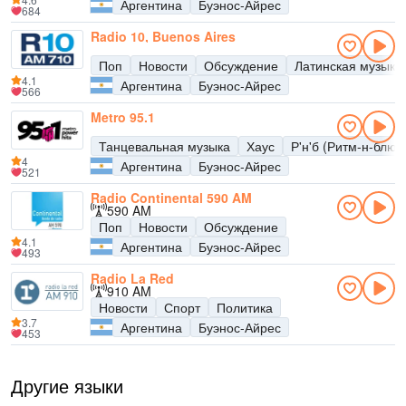
Аргентина
Буэнос-Айрес
684
Radio 10, Buenos Aires
Поп
Новости
Обсуждение
Латинская музыка
4.1
Аргентина
Буэнос-Айрес
566
Metro 95.1
Танцевальная музыка
Хаус
Р'н'б (Ритм-н-блюз
4
Аргентина
Буэнос-Айрес
521
Radio Continental 590 AM
590 AM
Поп
Новости
Обсуждение
4.1
Аргентина
Буэнос-Айрес
493
Radio La Red
910 AM
Новости
Спорт
Политика
3.7
Аргентина
Буэнос-Айрес
453
Другие языки