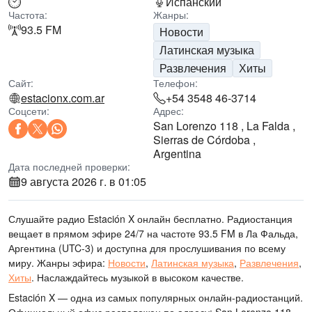
Испанский
Частота:
Жанры:
93.5 FM
Новости
Латинская музыка
Развлечения
Хиты
Сайт:
Телефон:
estacionx.com.ar
+54 3548 46-3714
Соцсети:
Адрес:
San Lorenzo 118 , La Falda ,
Sierras de Córdoba ,
Argentina
Дата последней проверки:
9 августа 2026 г. в 01:05
Слушайте радио Estación X онлайн бесплатно. Радиостанция
вещает в прямом эфире 24/7
на частоте 93.5 FM
в Ла Фальда,
Аргентина
(UTC-3)
и доступна для прослушивания по всему
миру.
Жанры эфира:
Новости
,
Латинская музыка
,
Развлечения
,
Хиты
.
Наслаждайтесь музыкой
в высоком качестве
.
Estación X — одна из самых популярных онлайн-радиостанций
.