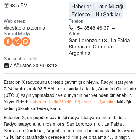
93.5 FM
Haberler
Latin Müziği
Eğlence
Hit Şarkılar
Web sitesi:
Telefon:
estacionx.com.ar
+54 3548 46-3714
Sosyal Medya:
Adres:
San Lorenzo 118 , La Falda ,
Sierras de Córdoba ,
Argentina
Son kontrol tarihi:
7 Ağustos 2026 08:18
Estación X radyosunu ücretsiz çevrimiçi dinleyin. Radyo istasyonu
7/24 canlı olarak
93.5 FM frekansında
La falda, Arjantin bölgesinde
(UTC-3)
yayın yapmaktadır ve dünyanın her yerinden dinlenebilir.
Yayın türleri:
Haberler
,
Latin Müziği
,
Eğlence
,
Hit Şarkılar
.
Müziğin
tadını
yüksek kalitede çıkarın
.
Estación X, en popüler çevrimiçi radyo istasyonlarından biridir
.
Radyo istasyonunun resmi ofisi San Lorenzo 118 , La Falda ,
Sierras de Córdoba , Argentina adresinde bulunmaktadır
. İstasyon
12 kullanıcı tarafından derecelendirilmiş ve ortalama 4.5 almıştır.