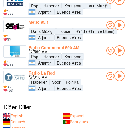
Pop
Haberler
Konuşma
Latin Müziği
4.1
Arjantin
Buenos Aires
566
Metro 95.1
Dans Müziği
House
R'n'B (Ritim ve Blues)
4
Arjantin
Buenos Aires
521
Radio Continental 590 AM
590 AM
Pop
Haberler
Konuşma
4.1
Arjantin
Buenos Aires
493
Radio La Red
910 AM
Haberler
Spor
Politika
3.7
Arjantin
Buenos Aires
453
Diğer Diller
English
Español
Deutsch
Português
Русский