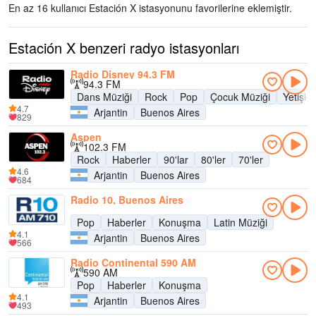
En az 16 kullanıcı Estación X istasyonunu favorilerine eklemiştir.
Estación X benzeri radyo istasyonları
Radio Disney 94.3 FM
94.3 FM
Dans Müziği
Rock
Pop
Çocuk Müziği
Yetişk
4.7
Arjantin
Buenos Aires
829
Aspen
102.3 FM
Rock
Haberler
90'lar
80'ler
70'ler
4.6
Arjantin
Buenos Aires
684
Radio 10, Buenos Aires
Pop
Haberler
Konuşma
Latin Müziği
4.1
Arjantin
Buenos Aires
566
Radio Continental 590 AM
590 AM
Pop
Haberler
Konuşma
4.1
Arjantin
Buenos Aires
493