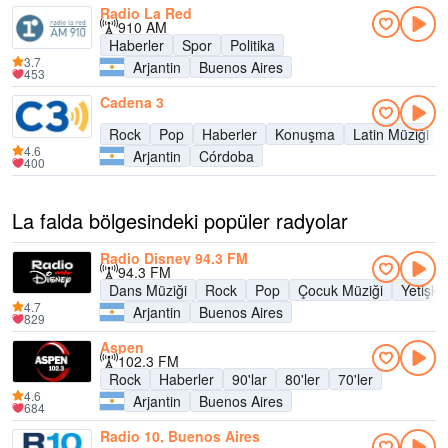
Radio La Red
910 AM
Haberler
Spor
Politika
3.7
Arjantin
Buenos Aires
453
Cadena 3
Rock
Pop
Haberler
Konuşma
Latin Müziği
4.6
Arjantin
Córdoba
400
La falda bölgesindeki popüler radyolar
Radio Disney 94.3 FM
94.3 FM
Dans Müziği
Rock
Pop
Çocuk Müziği
Yetişk
4.7
Arjantin
Buenos Aires
829
Aspen
102.3 FM
Rock
Haberler
90'lar
80'ler
70'ler
4.6
Arjantin
Buenos Aires
684
Radio 10, Buenos Aires