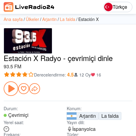
Türkçe
Ana sayfa
Ülkeler
Arjantin
La falda
Estación X
Estación X Radyo - çevrimiçi dinle
93.5 FM
4.5
Derecelendirme
:
12 Oy
16
Durum:
Konum:
Çevrimiçi
Arjantin
La falda
Yerel saat:
Yayın dili:
İspanyolca
Frekans:
Türler: