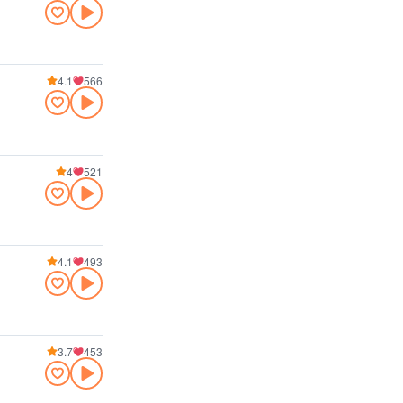
4.1
566
4
521
4.1
493
3.7
453