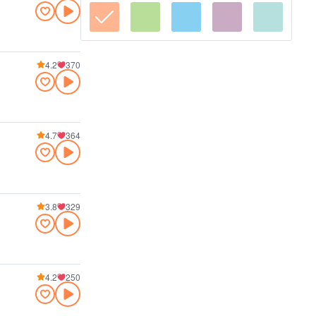
4.2
370
4.7
364
3.8
329
4.2
250