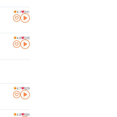
4.1
241
4.6
235
4.7
829
4.6
684