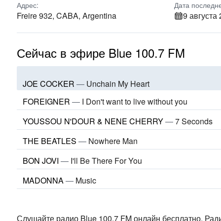
Адрес:
Дата последн
Freire 932, CABA, Argentina
9 августа 
Сейчас в эфире Blue 100.7 FM
JOE COCKER
—
Unchain My Heart
FOREIGNER
—
I Don't want to live without you
YOUSSOU N'DOUR & NENE CHERRY
—
7 Seconds
THE BEATLES
—
Nowhere Man
BON JOVI
—
I'll Be There For You
MADONNA
—
Music
Слушайте радио Blue 100.7 FM онлайн бесплатно. Рад