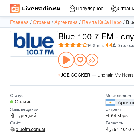
Популярное
Стран
Главная
Страны
Аргентина
Пампа Каба Наро
Blu
Blue 100.7 FM - сл
4.4
Рейтинг
:
5 голос
JOE COCKER
—
Unchain My Heart
Статус:
Местоположен
Онлайн
Аргент
Язык вещания:
Битрейт:
Турецкий
64 kbps
Сайт:
Телефон:
bluefm.com.ar
+54 4010 