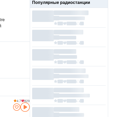
Популярные радиостанции
ire
й
4.7
829