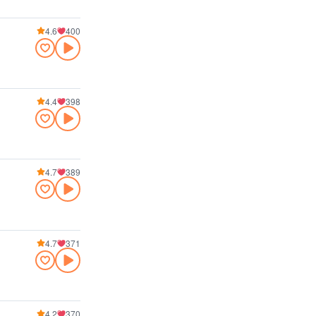
4.6
400
4.4
398
4.7
389
4.7
371
4.2
370