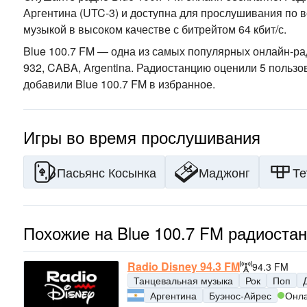
Аргентина
(UTC-3)
и доступна для прослушивания по в
музыкой
в высоком качестве
с битрейтом 64 кбит/с.
Blue 100.7 FM — одна из самых популярных онлайн-р
932, CABA, Argentina
. Радиостанцию оценили 5 пользо
добавили Blue 100.7 FM в избранное.
Игры во время прослушивания
Пасьянс Косынка
Маджонг
Те
Похожие на Blue 100.7 FM радиоста
Radio Disney 94.3 FM
94.3 FM
Танцевальная музыка
Рок
Поп
Аргентина
Буэнос-Айрес
Онл