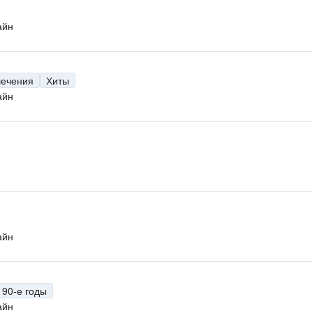
айн
лечения
Хиты
айн
н
айн
90-е годы
айн