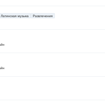
Латинская музыка
Развлечения
айн
айн