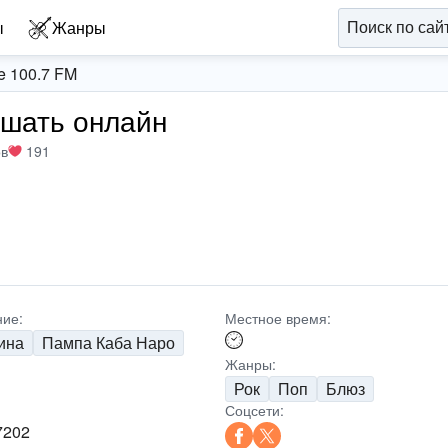
ы
Жанры
e 100.7 FM
ушать онлайн
ов
191
ие:
Местное время:
ина
Пампа Каба Наро
Жанры:
Рок
Поп
Блюз
Соцсети:
7202