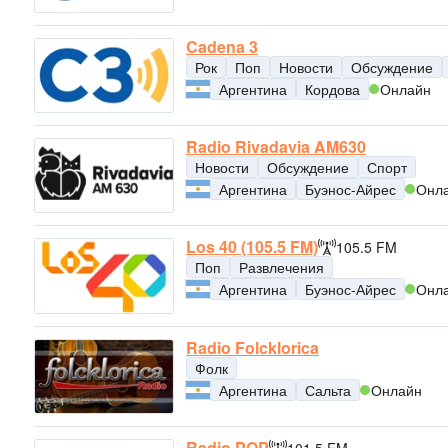
Cadena 3
Рок
Поп
Новости
Обсуждение
Аргентина
Кордова
Онлайн
Radio Rivadavia AM630
Новости
Обсуждение
Спорт
Аргентина
Буэнос-Айрес
Онл
Los 40 (105.5 FM)
105.5 FM
Поп
Развлечения
Аргентина
Буэнос-Айрес
Онл
Radio Folcklorica
Фолк
Аргентина
Сальта
Онлайн
Radio POP
101.5 FM