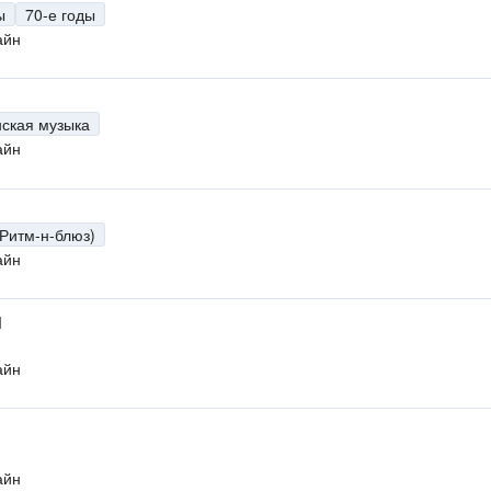
ы
70-е годы
айн
нская музыка
айн
(Ритм-н-блюз)
айн
M
айн
айн