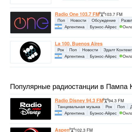
Radio One 103.7 FM
103.7 FM
Поп
Новости
Обсуждение
Разв
Аргентина
Буэнос-Айрес
Онл
La 100, Buenos Aires
Рок
Поп
Новости
Эдалт Контем
Аргентина
Буэнос-Айрес
Онл
Популярные радиостанции в Пампа 
Radio Disney 94.3 FM
94.3 FM
Танцевальная музыка
Рок
Поп
Аргентина
Буэнос-Айрес
Онл
Aspen
102.3 FM