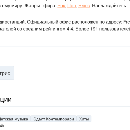
сему миру.
Жанры эфира:
Рок
,
Поп
,
Блюз
.
Наслаждайтесь
адиостанций
. Официальный офис расположен по адресу: Fre
вателей со средним рейтингом 4.4. Более 191 пользователе
трис
нции
Детская музыка
Эдалт Контемпорари
Хиты
айн