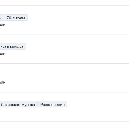
ы
70-е годы
айн
нская музыка
айн
M
айн
Латинская музыка
Развлечения