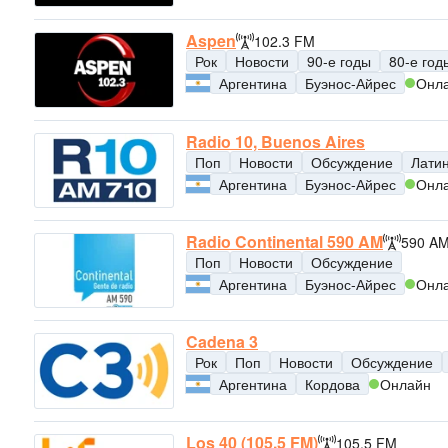
Aspen
102.3 FM
Рок
Новости
90-е годы
80-е год
Аргентина
Буэнос-Айрес
Онл
Radio 10, Buenos Aires
Поп
Новости
Обсуждение
Лати
Аргентина
Буэнос-Айрес
Онл
Radio Continental 590 AM
590 A
Поп
Новости
Обсуждение
Аргентина
Буэнос-Айрес
Онл
Cadena 3
Рок
Поп
Новости
Обсуждение
Аргентина
Кордова
Онлайн
Los 40 (105.5 FM)
105.5 FM