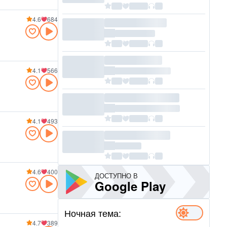
4.6
684
4.1
566
4.1
493
4.6
400
ДОСТУПНО В
Google Play
Ночная тема:
4.7
389