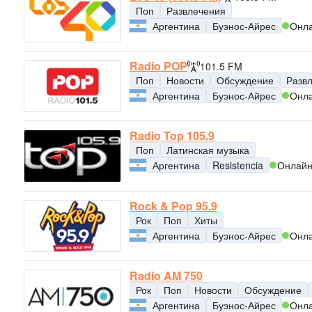
Поп
Развлечения
Аргентина
Буэнос-Айрес
Онл
Radio POP
101.5 FM
Поп
Новости
Обсуждение
Разв
Аргентина
Буэнос-Айрес
Онл
Radio Top 105.9
Поп
Латинская музыка
Аргентина
Resistencia
Онлай
Rock & Pop 95.9
Рок
Поп
Хиты
Аргентина
Буэнос-Айрес
Онл
Radio AM 750
Рок
Поп
Новости
Обсуждение
Аргентина
Буэнос-Айрес
Онл