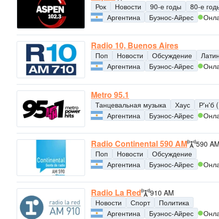
Рок
Новости
90-е годы
80-е год
Аргентина
Буэнос-Айрес
Онл
Radio 10, Buenos Aires
Поп
Новости
Обсуждение
Лати
Аргентина
Буэнос-Айрес
Онл
Metro 95.1
Танцевальная музыка
Хаус
Р'н'б 
Аргентина
Буэнос-Айрес
Онл
Radio Continental 590 AM
590 A
Поп
Новости
Обсуждение
Аргентина
Буэнос-Айрес
Онл
Radio La Red
910 AM
Новости
Спорт
Политика
Аргентина
Буэнос-Айрес
Онл