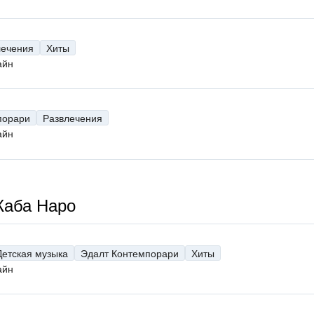
лечения
Хиты
айн
порари
Развлечения
айн
Каба Наро
Детская музыка
Эдалт Контемпорари
Хиты
айн