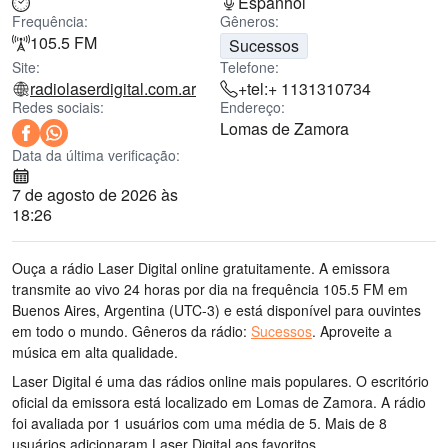
Espanhol
Frequência:
Gêneros:
105.5 FM
Sucessos
Site:
Telefone:
radiolaserdigital.com.ar
+tel:+ 1131310734
Redes sociais:
Endereço:
Lomas de Zamora
Data da última verificação:
7 de agosto de 2026 às
18:26
Ouça a rádio Laser Digital online gratuitamente. A emissora
transmite ao vivo 24 horas por dia
na frequência 105.5 FM
em
Buenos Aires, Argentina
(UTC-3)
e está disponível para ouvintes
em todo o mundo.
Gêneros da rádio:
Sucessos
.
Aproveite a
música
em alta qualidade
.
Laser Digital é uma das rádios online mais populares
. O escritório
oficial da emissora está localizado em Lomas de Zamora
. A rádio
foi avaliada por 1 usuários com uma média de 5. Mais de 8
usuários adicionaram Laser Digital aos favoritos.