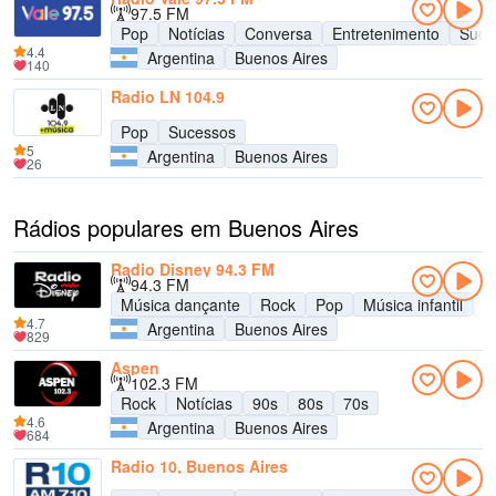
97.5 FM
Pop
Notícias
Conversa
Entretenimento
Suce
4.4
Argentina
Buenos Aires
140
Radio LN 104.9
Pop
Sucessos
5
Argentina
Buenos Aires
26
Rádios populares em Buenos Aires
Radio Disney 94.3 FM
94.3 FM
Música dançante
Rock
Pop
Música infantil
A
4.7
Argentina
Buenos Aires
829
Aspen
102.3 FM
Rock
Notícias
90s
80s
70s
4.6
Argentina
Buenos Aires
684
Radio 10, Buenos Aires