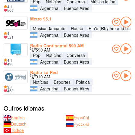
Pop
Notícias
Conversa
Música latina
4.1
Argentina
Buenos Aires
566
Metro 95.1
Música dançante
House
R'n'b (Rhythm and blue
4
Argentina
Buenos Aires
521
Radio Continental 590 AM
590 AM
Pop
Notícias
Conversa
4.1
Argentina
Buenos Aires
493
Radio La Red
910 AM
Notícias
Esportes
Política
3.7
Argentina
Buenos Aires
453
Outros idiomas
English
Español
Deutsch
Русский
Türkçe