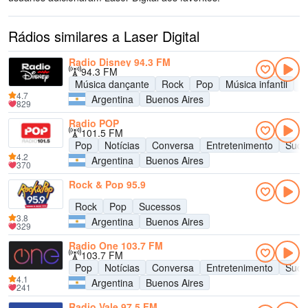
Rádios similares a Laser Digital
Radio Disney 94.3 FM
94.3 FM
Música dançante
Rock
Pop
Música infantil
A
4.7
Argentina
Buenos Aires
829
Radio POP
101.5 FM
Pop
Notícias
Conversa
Entretenimento
Suce
4.2
Argentina
Buenos Aires
370
Rock & Pop 95.9
Rock
Pop
Sucessos
3.8
Argentina
Buenos Aires
329
Radio One 103.7 FM
103.7 FM
Pop
Notícias
Conversa
Entretenimento
Suce
4.1
Argentina
Buenos Aires
241
Radio Vale 97.5 FM