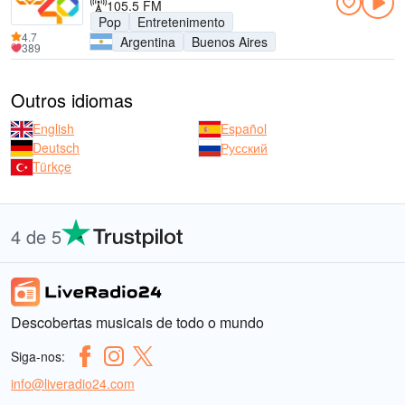
105.5 FM
Pop
Entretenimento
4.7
Argentina
Buenos Aires
389
Outros idiomas
English
Español
Deutsch
Русский
Türkçe
4 de 5
Descobertas musicais de todo o mundo
Siga-nos:
info@liveradio24.com