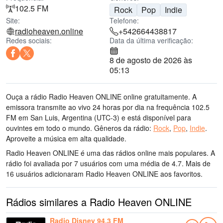
102.5 FM
Rock
Pop
Indie
Site:
Telefone:
radioheaven.online
+542664438817
Redes sociais:
Data da última verificação:
8 de agosto de 2026 às
05:13
Ouça a rádio Radio Heaven ONLINE online gratuitamente. A
emissora transmite ao vivo 24 horas por dia
na frequência 102.5
FM
em San Luis, Argentina
(UTC-3)
e está disponível para
ouvintes em todo o mundo.
Gêneros da rádio:
Rock
,
Pop
,
Indie
.
Aproveite a música
em alta qualidade
.
Radio Heaven ONLINE é uma das rádios online mais populares
. A
rádio foi avaliada por 7 usuários com uma média de 4.7. Mais de
16 usuários adicionaram Radio Heaven ONLINE aos favoritos.
Rádios similares a Radio Heaven ONLINE
Radio Disney 94.3 FM