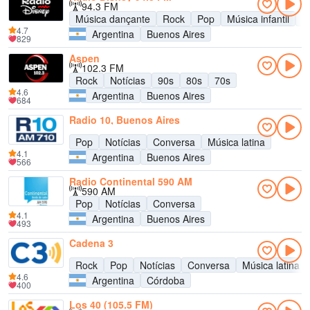
94.3 FM
Música dançante
Rock
Pop
Música infantil
A
4.7
Argentina
Buenos Aires
829
Aspen
102.3 FM
Rock
Notícias
90s
80s
70s
4.6
Argentina
Buenos Aires
684
Radio 10, Buenos Aires
Pop
Notícias
Conversa
Música latina
4.1
Argentina
Buenos Aires
566
Radio Continental 590 AM
590 AM
Pop
Notícias
Conversa
4.1
Argentina
Buenos Aires
493
Cadena 3
Rock
Pop
Notícias
Conversa
Música latina
4.6
Argentina
Córdoba
400
Los 40 (105.5 FM)