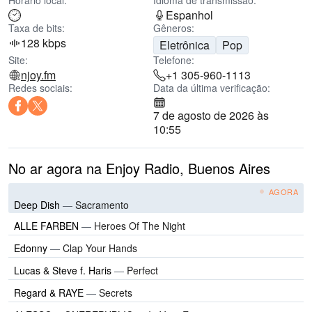
Horário local:
Idioma de transmissão:
Espanhol
Taxa de bits:
Gêneros:
128 kbps
Eletrônica
Pop
Site:
Telefone:
njoy.fm
+1 305-960-1113
Redes sociais:
Data da última verificação:
7 de agosto de 2026 às
10:55
No ar agora na Enjoy Radio, Buenos Aires
AGORA
Deep Dish
—
Sacramento
ALLE FARBEN
—
Heroes Of The Night
Edonny
—
Clap Your Hands
Lucas & Steve f. Haris
—
Perfect
Regard & RAYE
—
Secrets