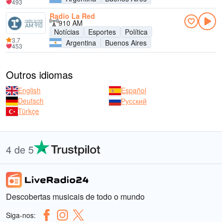
493
Radio La Red
910 AM
Notícias
Esportes
Política
3.7
Argentina
Buenos Aires
453
Outros idiomas
English
Español
Deutsch
Русский
Türkçe
4 de 5
Descobertas musicais de todo o mundo
Siga-nos: