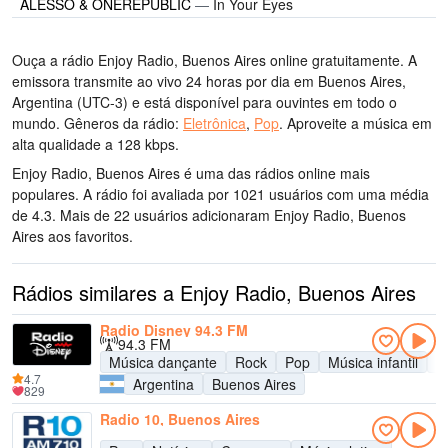
ALESSO & ONEREPUBLIC
—
In Your Eyes
Ouça a rádio Enjoy Radio, Buenos Aires online gratuitamente. A
emissora transmite ao vivo 24 horas por dia
em Buenos Aires,
Argentina
(UTC-3)
e está disponível para ouvintes em todo o
mundo.
Gêneros da rádio:
Eletrônica
,
Pop
.
Aproveite a música
em
alta qualidade
a 128 kbps.
Enjoy Radio, Buenos Aires é uma das rádios online mais
populares
. A rádio foi avaliada por 1021 usuários com uma média
de 4.3. Mais de 22 usuários adicionaram Enjoy Radio, Buenos
Aires aos favoritos.
Rádios similares a Enjoy Radio, Buenos Aires
Radio Disney 94.3 FM
94.3 FM
Música dançante
Rock
Pop
Música infantil
A
4.7
Argentina
Buenos Aires
829
Radio 10, Buenos Aires