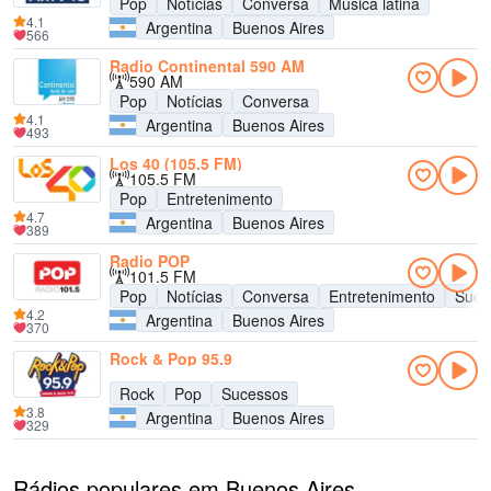
Pop
Notícias
Conversa
Música latina
4.1
Argentina
Buenos Aires
566
Radio Continental 590 AM
590 AM
Pop
Notícias
Conversa
4.1
Argentina
Buenos Aires
493
Los 40 (105.5 FM)
105.5 FM
Pop
Entretenimento
4.7
Argentina
Buenos Aires
389
Radio POP
101.5 FM
Pop
Notícias
Conversa
Entretenimento
Suce
4.2
Argentina
Buenos Aires
370
Rock & Pop 95.9
Rock
Pop
Sucessos
3.8
Argentina
Buenos Aires
329
Rádios populares em Buenos Aires