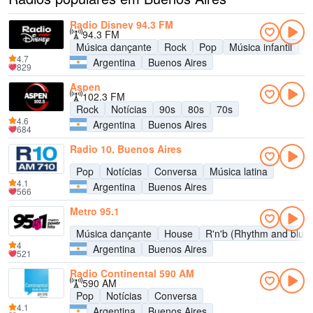
Radio Disney 94.3 FM
94.3 FM
Música dançante
Rock
Pop
Música infantil
A
4.7
Argentina
Buenos Aires
829
Aspen
102.3 FM
Rock
Notícias
90s
80s
70s
4.6
Argentina
Buenos Aires
684
Radio 10, Buenos Aires
Pop
Notícias
Conversa
Música latina
4.1
Argentina
Buenos Aires
566
Metro 95.1
Música dançante
House
R'n'b (Rhythm and blue
4
Argentina
Buenos Aires
521
Radio Continental 590 AM
590 AM
Pop
Notícias
Conversa
4.1
Argentina
Buenos Aires