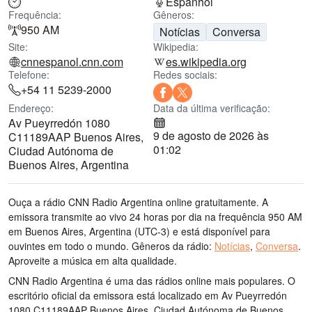
Espanhol
Frequência:
Gêneros:
950 AM
Notícias
Conversa
Site:
Wikipedia:
cnnespanol.cnn.com
es.wikipedia.org
Telefone:
Redes sociais:
+54 11 5239-2000
Endereço:
Data da última verificação:
Av Pueyrredón 1080
9 de agosto de 2026 às
C11189AAP Buenos Aires,
01:02
Ciudad Autónoma de
Buenos Aires, Argentina
Ouça a rádio CNN Radio Argentina online gratuitamente. A
emissora transmite ao vivo 24 horas por dia
na frequência 950 AM
em Buenos Aires, Argentina
(UTC-3)
e está disponível para
ouvintes em todo o mundo.
Gêneros da rádio:
Notícias
,
Conversa
.
Aproveite a música
em alta qualidade
.
CNN Radio Argentina é uma das rádios online mais populares
. O
escritório oficial da emissora está localizado em Av Pueyrredón
1080 C11189AAP Buenos Aires, Ciudad Autónoma de Buenos