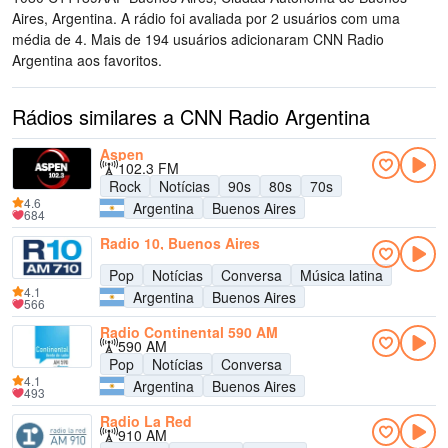
Aires, Argentina
. A rádio foi avaliada por 2 usuários com uma
média de 4. Mais de 194 usuários adicionaram CNN Radio
Argentina aos favoritos.
Rádios similares a CNN Radio Argentina
Aspen
102.3 FM
Rock
Notícias
90s
80s
70s
4.6
Argentina
Buenos Aires
684
Radio 10, Buenos Aires
Pop
Notícias
Conversa
Música latina
4.1
Argentina
Buenos Aires
566
Radio Continental 590 AM
590 AM
Pop
Notícias
Conversa
4.1
Argentina
Buenos Aires
493
Radio La Red
910 AM