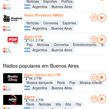
Notícias
Esportes
Política
3.7
Argentina
Buenos Aires
453
Radio Rivadavia AM630
Notícias
Conversa
Esportes
4.4
Argentina
Buenos Aires
398
Radio POP
101.5 FM
Pop
Notícias
Conversa
Entretenimento
Suce
4.2
Argentina
Buenos Aires
370
Rádios populares em Buenos Aires
Radio Disney 94.3 FM
94.3 FM
Música dançante
Rock
Pop
Música infantil
A
4.7
Argentina
Buenos Aires
829
Aspen
102.3 FM
Rock
Notícias
90s
80s
70s
4.6