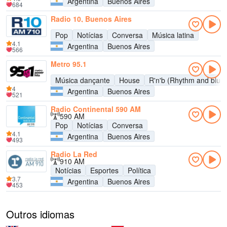
Argentina
Buenos Aires
684
Radio 10, Buenos Aires
Pop
Notícias
Conversa
Música latina
4.1
Argentina
Buenos Aires
566
Metro 95.1
Música dançante
House
R'n'b (Rhythm and blue
4
Argentina
Buenos Aires
521
Radio Continental 590 AM
590 AM
Pop
Notícias
Conversa
4.1
Argentina
Buenos Aires
493
Radio La Red
910 AM
Notícias
Esportes
Política
3.7
Argentina
Buenos Aires
453
Outros idiomas