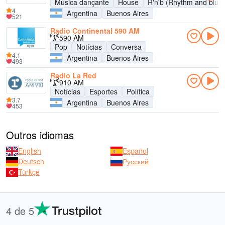
Música dançante
House
R'n'b (Rhythm and blue
4
Argentina
Buenos Aires
521
Radio Continental 590 AM
590 AM
Pop
Notícias
Conversa
4.1
Argentina
Buenos Aires
493
Radio La Red
910 AM
Notícias
Esportes
Política
3.7
Argentina
Buenos Aires
453
Outros idiomas
English
Español
Deutsch
Русский
Türkçe
4 de 5