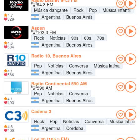
Radio Disney 94.3 FM
94.3 FM
Música dançante
Rock
Pop
Música infantil
A
4.7
Argentina
Buenos Aires
829
Aspen
102.3 FM
Rock
Notícias
90s
80s
70s
4.6
Argentina
Buenos Aires
684
Radio 10, Buenos Aires
Pop
Notícias
Conversa
Música latina
4.1
Argentina
Buenos Aires
566
Radio Continental 590 AM
590 AM
Pop
Notícias
Conversa
4.1
Argentina
Buenos Aires
493
Cadena 3
Rock
Pop
Notícias
Conversa
Música latina
4.6
Argentina
Córdoba
400
Los 40 (105.5 FM)