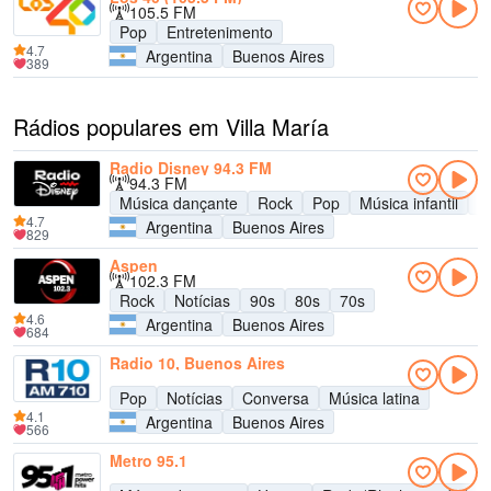
105.5 FM
Pop
Entretenimento
4.7
Argentina
Buenos Aires
389
Rádios populares em Villa María
Radio Disney 94.3 FM
94.3 FM
Música dançante
Rock
Pop
Música infantil
A
4.7
Argentina
Buenos Aires
829
Aspen
102.3 FM
Rock
Notícias
90s
80s
70s
4.6
Argentina
Buenos Aires
684
Radio 10, Buenos Aires
Pop
Notícias
Conversa
Música latina
4.1
Argentina
Buenos Aires
566
Metro 95.1