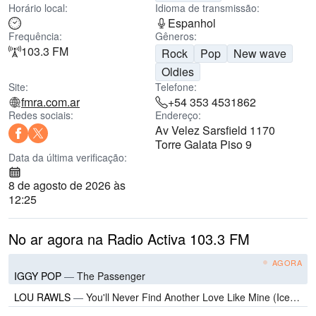
Horário local:
Idioma de transmissão:
Espanhol
Frequência:
Gêneros:
103.3 FM
Rock
Pop
New wave
Oldies
Site:
Telefone:
fmra.com.ar
+54 353 4531862
Redes sociais:
Endereço:
Av Velez Sarsfield 1170
Torre Galata Piso 9
Data da última verificação:
8 de agosto de 2026 às
12:25
No ar agora na Radio Activa 103.3 FM
AGORA
IGGY POP
—
The Passenger
LOU RAWLS
—
You'll Never Find Another Love Like Mine (Ice Age Soundtrack)