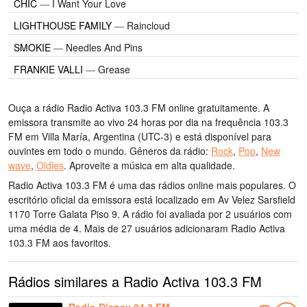
CHIC
—
I Want Your Love
LIGHTHOUSE FAMILY
—
Raincloud
SMOKIE
—
Needles And Pins
FRANKIE VALLI
—
Grease
Ouça a rádio Radio Activa 103.3 FM online gratuitamente. A
emissora transmite ao vivo 24 horas por dia
na frequência 103.3
FM
em Villa María, Argentina
(UTC-3)
e está disponível para
ouvintes em todo o mundo.
Gêneros da rádio:
Rock
,
Pop
,
New
wave
,
Oldies
.
Aproveite a música
em alta qualidade
.
Radio Activa 103.3 FM é uma das rádios online mais populares
. O
escritório oficial da emissora está localizado em Av Velez Sarsfield
1170 Torre Galata Piso 9
. A rádio foi avaliada por 2 usuários com
uma média de 4. Mais de 27 usuários adicionaram Radio Activa
103.3 FM aos favoritos.
Rádios similares a Radio Activa 103.3 FM