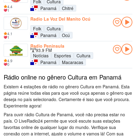
Folk
Cultura
4.4
Panamá
Chitré
1
Radio La Voz Del Manito Ocú
Folk
Cultura
4.1
Panamá
Ocú
1
Radio Península
93.9 FM
Notícias
Esportes
Cultura
4.9
Panamá
Macaracas
0
Rádio online no gênero Cultura em Panamá
Existem 4 estações de rádio no gênero Cultura em Panamá. Esta
página reúne todas elas para que você ouça apenas o gênero que
deseja no país selecionado. Certamente é isso que você procura.
Experimente agora!
Para ouvir rádio Cultura de Panamá, você não precisa estar no
país. O LiveRadio24 permite que você escute suas estações
favoritas online de qualquer lugar do mundo. Verifique sua
conexão com a internet, ajuste o volume e vamos lá! Com sua