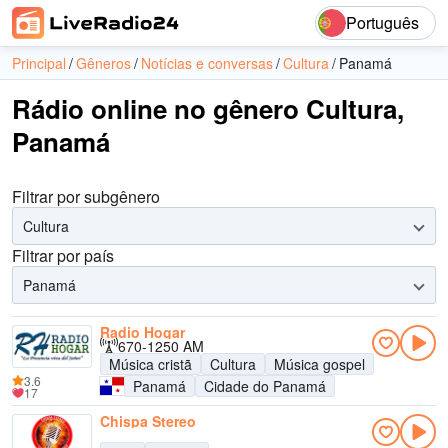
Português
Principal
Gêneros
Notícias e conversas
Cultura
Panamá
Rádio online no gênero Cultura,
Panamá
Filtrar por subgênero
Cultura
Filtrar por país
Panamá
Radio Hogar
670-1250 AM
Música cristã
Cultura
Música gospel
3.6
Panamá
Cidade do Panamá
17
Chispa Stereo