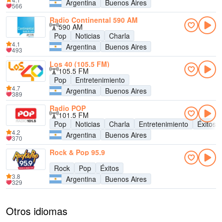
Argentina
Buenos Aires
566
Radio Continental 590 AM
590 AM
Pop
Noticias
Charla
4.1
Argentina
Buenos Aires
493
Los 40 (105.5 FM)
105.5 FM
Pop
Entretenimiento
4.7
Argentina
Buenos Aires
389
Radio POP
101.5 FM
Pop
Noticias
Charla
Entretenimiento
Éxitos
4.2
Argentina
Buenos Aires
370
Rock & Pop 95.9
Rock
Pop
Éxitos
3.8
Argentina
Buenos Aires
329
Otros idiomas