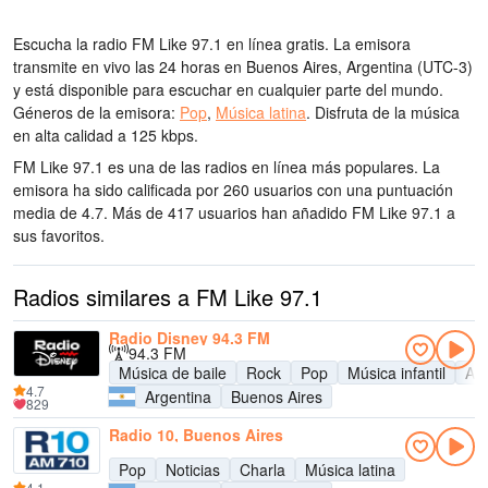
Escucha la radio FM Like 97.1 en línea gratis. La emisora
transmite en vivo las 24 horas
en Buenos Aires, Argentina
(UTC-3)
y está disponible para escuchar en cualquier parte del mundo.
Géneros de la emisora:
Pop
,
Música latina
.
Disfruta de la música
en alta calidad
a 125 kbps.
FM Like 97.1 es una de las radios en línea más populares
. La
emisora ha sido calificada por 260 usuarios con una puntuación
media de 4.7. Más de 417 usuarios han añadido FM Like 97.1 a
sus favoritos.
Radios similares a FM Like 97.1
Radio Disney 94.3 FM
94.3 FM
Música de baile
Rock
Pop
Música infantil
Adu
4.7
Argentina
Buenos Aires
829
Radio 10, Buenos Aires
Pop
Noticias
Charla
Música latina
4.1