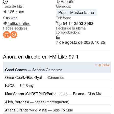
Español
Tasa de bits:
Géneros:
125 kbps
Pop
Música latina
Sitio web:
Teléfono:
fmlike.online
+54 11 3203 8968
Redes sociales:
Fecha de la última
comprobación:
7 de agosto de 2026, 10:25
Ahora en directo en FM Like 97.1
AHORA
Good Graces
—
Sabrina Carpenter
Omar Courtz/Bad Gyal
—
Comernos
K4OS
—
Uff Baby
Matt Sassari/CHRSTPHR/Barbatuques
—
Baiana - Club Mix
Alleh, Yorghaki
—
capaz (merengueton)
Ariana Grande/Nicki Minaj
—
Side To Side