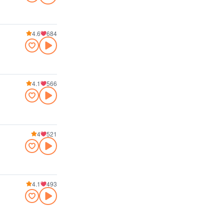
4.6
684
4.1
566
4
521
4.1
493