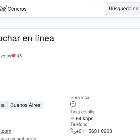
Géneros
uchar en línea
 votos
45
Hora local:
na
Buenos Aires
Tasa de bits:
64 kbps
Teléfono:
3.com
+011 5631 0903
tima comprobación: