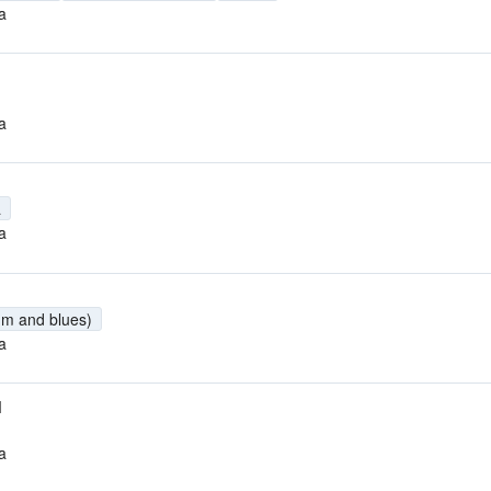
a
a
a
a
hm and blues)
a
M
a