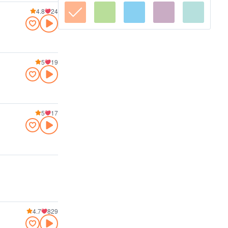
4.8
24
5
19
5
17
4.7
829