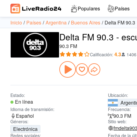
Populares
Países
Inicio
Países
Argentina
Buenos Aires
Delta FM 90.3
Delta FM 90.3 - esc
90.3 FM
4.3
Calificación
:
1406
Estado:
Ubicación:
En línea
Argenti
Idioma de transmisión:
Frecuencia:
Español
90.3 FM
Géneros:
Sitio web:
fmdelta90
Electrónica
Redes sociales:
Fecha de la úl