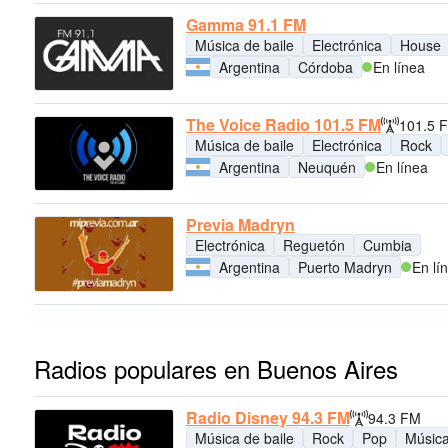
Gamma 91.1 FM
Música de baile
Electrónica
House
Argentina
Córdoba
En línea
The Voice Radio 101.5 FM
101.5 
Música de baile
Electrónica
Rock
Argentina
Neuquén
En línea
Previa Madryn
Electrónica
Reguetón
Cumbia
Argentina
Puerto Madryn
En lí
Radios populares en Buenos Aires
Radio Disney 94.3 FM
94.3 FM
Música de baile
Rock
Pop
Música 