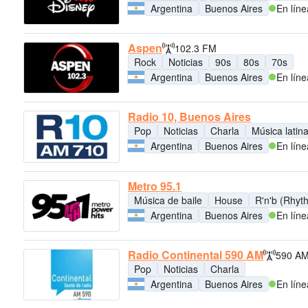
Argentina
Buenos Aires
En líne
Aspen
102.3 FM
Rock
Noticias
90s
80s
70s
Argentina
Buenos Aires
En líne
Radio 10, Buenos Aires
Pop
Noticias
Charla
Música latin
Argentina
Buenos Aires
En líne
Metro 95.1
Música de baile
House
R'n'b (Rhyt
Argentina
Buenos Aires
En líne
Radio Continental 590 AM
590 A
Pop
Noticias
Charla
Argentina
Buenos Aires
En líne