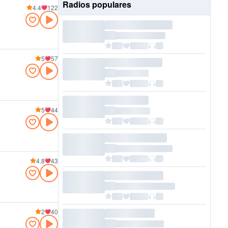
Radios populares
4.4
122
5
57
5
44
4.8
43
2
40