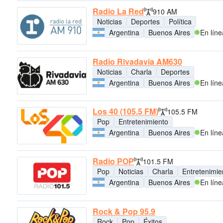
Radio La Red
910 AM
Noticias
Deportes
Política
Argentina
Buenos Aires
En líne
Radio Rivadavia AM630
Noticias
Charla
Deportes
Argentina
Buenos Aires
En líne
Los 40 (105.5 FM)
105.5 FM
Pop
Entretenimiento
Argentina
Buenos Aires
En líne
Radio POP
101.5 FM
Pop
Noticias
Charla
Entretenimie
Argentina
Buenos Aires
En líne
Rock & Pop 95.9
Rock
Pop
Éxitos