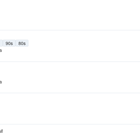
90s
80s
a
a
FM