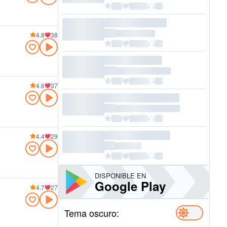
4.8
38
4.6
37
4.4
29
DISPONIBLE EN
Google Play
4.7
27
Tema oscuro: