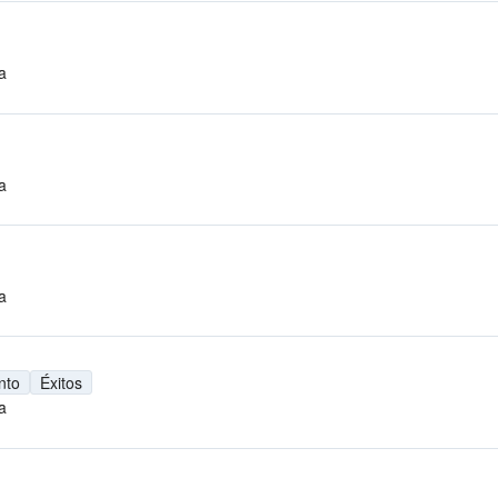
a
a
a
nto
Éxitos
a