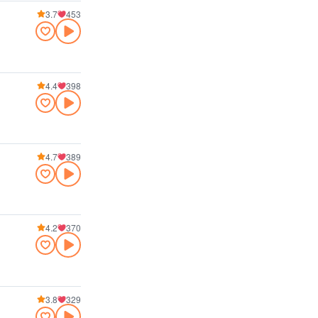
3.7
453
4.4
398
4.7
389
4.2
370
3.8
329