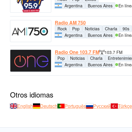
Argentina
Buenos Aires
En líne
Radio AM 750
Rock
Pop
Noticias
Charla
90s
Argentina
Buenos Aires
En líne
Radio One 103.7 FM
103.7 FM
Pop
Noticias
Charla
Entretenimie
Argentina
Buenos Aires
En líne
Otros idiomas
English
Deutsch
Português
Русский
Türkçe