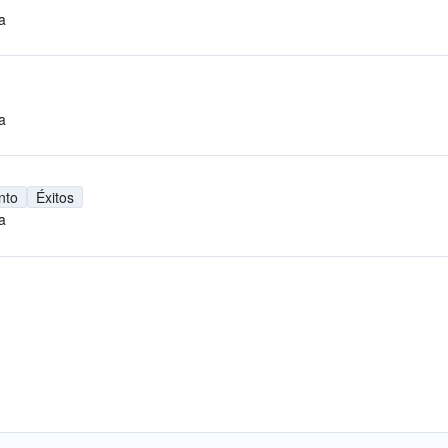
a
a
nto
Éxitos
a