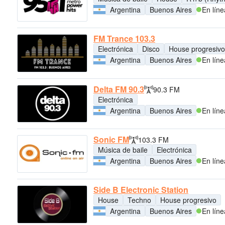
Argentina
Buenos Aires
En líne
FM Trance 103.3
Electrónica
Disco
House progresivo
Argentina
Buenos Aires
En líne
Delta FM 90.3
90.3 FM
Electrónica
Argentina
Buenos Aires
En líne
Sonic FM
103.3 FM
Música de baile
Electrónica
Argentina
Buenos Aires
En líne
Side B Electronic Station
House
Techno
House progresivo
Argentina
Buenos Aires
En líne