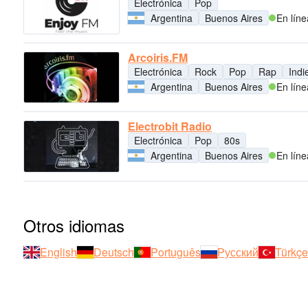
Electrónica
Pop
Argentina
Buenos Aires
En líne
Arcoiris.FM
Electrónica
Rock
Pop
Rap
Indi
Argentina
Buenos Aires
En líne
Electrobit Radio
Electrónica
Pop
80s
Argentina
Buenos Aires
En líne
Otros idiomas
English
Deutsch
Português
Русский
Türkçe