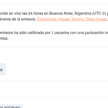
smite en vivo las 24 horas
en Buenos Aires, Argentina
(UTC-3)
y
neros de la emisora:
Electrónica
,
House
,
Techno
,
Deep house
,
 emisora ha sido calificada por 1 usuarios con una puntuación 
itos.
is
hm and blues)