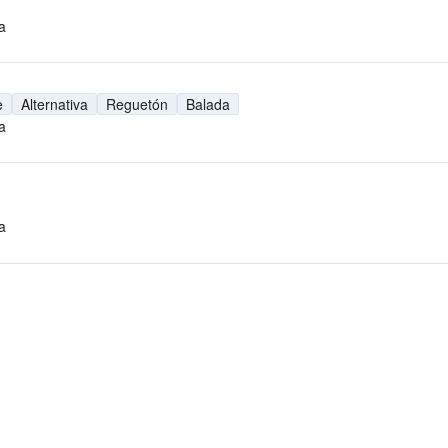
a
e
Alternativa
Reguetón
Balada
a
a