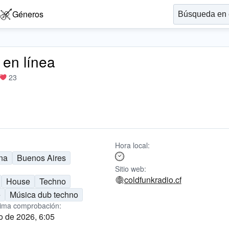
Géneros
 en línea
23
Hora local:
na
Buenos Aires
Sitio web:
coldfunkradio.cf
House
Techno
e
Música dub techno
tima comprobación:
o de 2026, 6:05