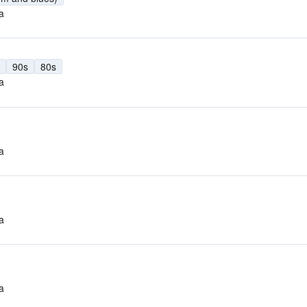
a
90s
80s
a
a
a
a