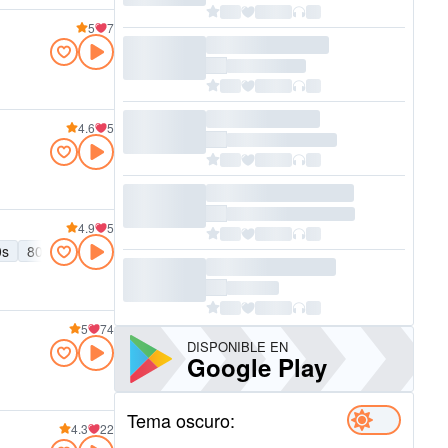
5
7
4.6
5
4.9
5
0s
80s
70s
60s
Funk
Deportes
5
74
DISPONIBLE EN
Google Play
Tema oscuro:
4.3
22