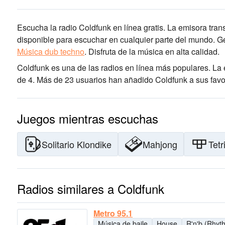
Escucha la radio Coldfunk en línea gratis. La emisora tran
disponible para escuchar en cualquier parte del mundo.
Gé
Música dub techno
.
Disfruta de la música
en alta calidad
.
Coldfunk es una de las radios en línea más populares
. La
de 4. Más de 23 usuarios han añadido Coldfunk a sus favor
Juegos mientras escuchas
Solitario Klondike
Mahjong
Tetr
Radios similares a Coldfunk
Metro 95.1
Música de baile
House
R'n'b (Rhyt