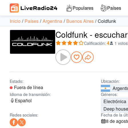
Populares
Países
Inicio
Países
Argentina
Buenos Aires
Coldfunk
Coldfunk - escuchar
4
Calificación
:
1 votos
Estado:
Ubicación:
Fuera de línea
Argenti
Idioma de transmisión:
Géneros:
Español
Electrónica
Deep hous
Redes sociales:
Fecha de la úl
8 de agost