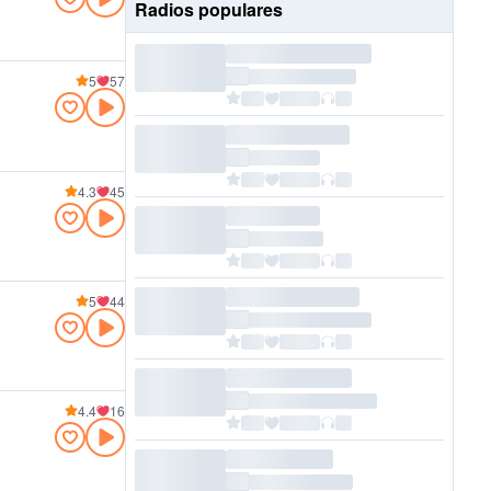
Radios populares
5
57
4.3
45
5
44
4.4
16