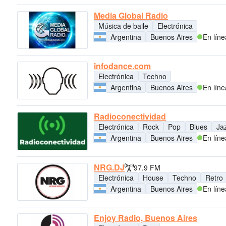
Media Global Radio
Música de baile
Electrónica
Argentina
Buenos Aires
En líne
infodance.com
Electrónica
Techno
Argentina
Buenos Aires
En líne
Radioconectividad
Electrónica
Rock
Pop
Blues
Ja
Argentina
Buenos Aires
En líne
NRG.DJ
97.9 FM
Electrónica
House
Techno
Retro
Argentina
Buenos Aires
En líne
Enjoy Radio, Buenos Aires