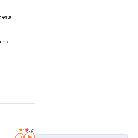
 está
media
4
521