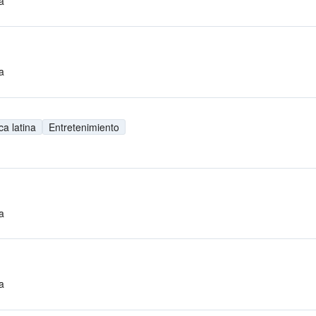
a
a
a latina
Entretenimiento
a
a