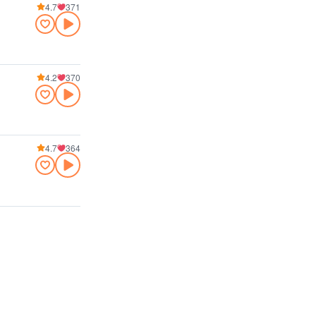
4.7
371
4.2
370
4.7
364