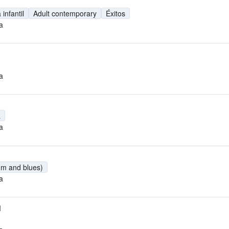
infantil
Adult contemporary
Éxitos
a
a
a
a
hm and blues)
a
M