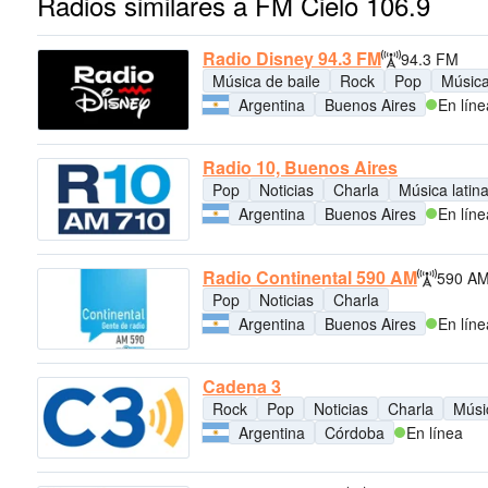
Radios similares a FM Cielo 106.9
Radio Disney 94.3 FM
94.3 FM
Música de baile
Rock
Pop
Música 
Argentina
Buenos Aires
En líne
Radio 10, Buenos Aires
Pop
Noticias
Charla
Música latin
Argentina
Buenos Aires
En líne
Radio Continental 590 AM
590 A
Pop
Noticias
Charla
Argentina
Buenos Aires
En líne
Cadena 3
Rock
Pop
Noticias
Charla
Músic
Argentina
Córdoba
En línea