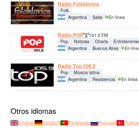
Radio Folcklorica
Folk
Argentina
Salta
En línea
Radio POP
101.5 FM
Pop
Noticias
Charla
Entretenimie
Argentina
Buenos Aires
En líne
Radio Top 105.9
Pop
Música latina
Argentina
Resistencia
En línea
Otros idiomas
English
Deutsch
Português
Русский
Türkçe