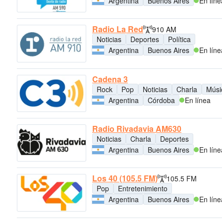
Argentina
Buenos Aires
En líne
Radio La Red
910 AM
Noticias
Deportes
Política
Argentina
Buenos Aires
En líne
Cadena 3
Rock
Pop
Noticias
Charla
Músic
Argentina
Córdoba
En línea
Radio Rivadavia AM630
Noticias
Charla
Deportes
Argentina
Buenos Aires
En líne
Los 40 (105.5 FM)
105.5 FM
Pop
Entretenimiento
Argentina
Buenos Aires
En líne