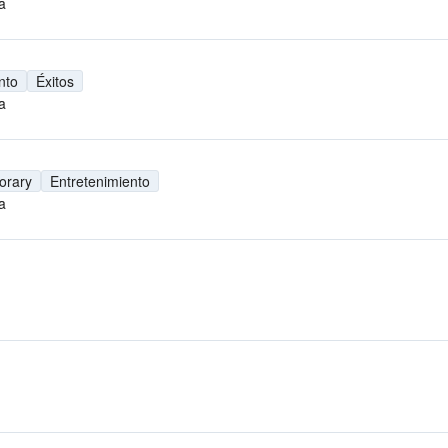
a
nto
Éxitos
a
orary
Entretenimiento
a