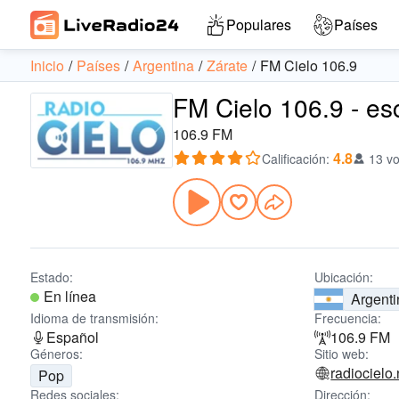
Populares
Países
Inicio
Países
Argentina
Zárate
FM Cielo 106.9
FM Cielo 106.9 - es
106.9 FM
4.8
Calificación
:
13 vo
Estado:
Ubicación:
En línea
Argenti
Idioma de transmisión:
Frecuencia:
Español
106.9 FM
Géneros:
Sitio web:
radiocielo.
Pop
Redes sociales:
Dirección: