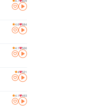
4.7
829
4.6
684
4.1
566
4
521
4.1
493