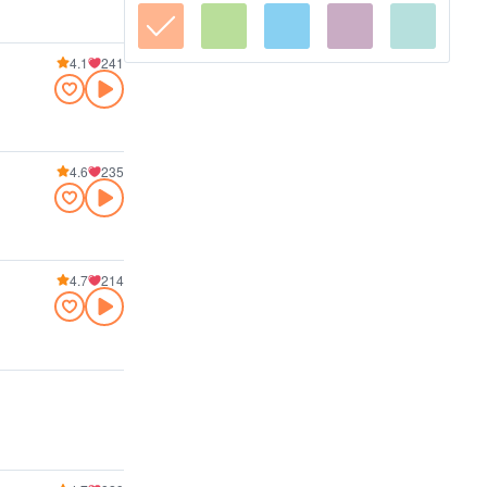
4.1
241
4.6
235
4.7
214