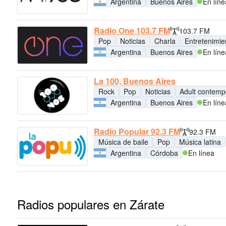
Argentina
Buenos Aires
En líne
Radio One 103.7 FM
103.7 FM
Pop
Noticias
Charla
Entretenimie
Argentina
Buenos Aires
En líne
La 100, Buenos Aires
Rock
Pop
Noticias
Adult contemp
Argentina
Buenos Aires
En líne
Radio Popular 92.3 FM
92.3 FM
Música de baile
Pop
Música latina
Argentina
Córdoba
En línea
Radios populares en Zárate