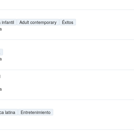
infantil
Adult contemporary
Éxitos
a
a
a
M
a
a latina
Entretenimiento