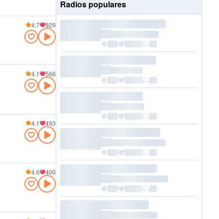
Radios populares
4.7
829
4.1
566
4.1
493
4.6
400