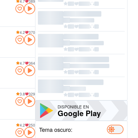
4.7
389
4.2
370
4.7
364
3.8
329
DISPONIBLE EN
Google Play
4.2
250
Tema oscuro: