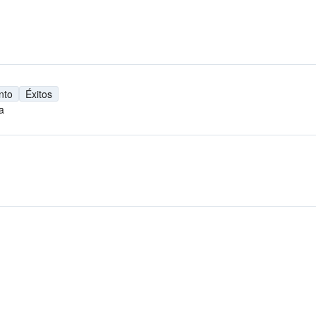
nto
Éxitos
a