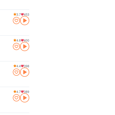
3.7
453
4.6
400
4.4
398
4.7
389