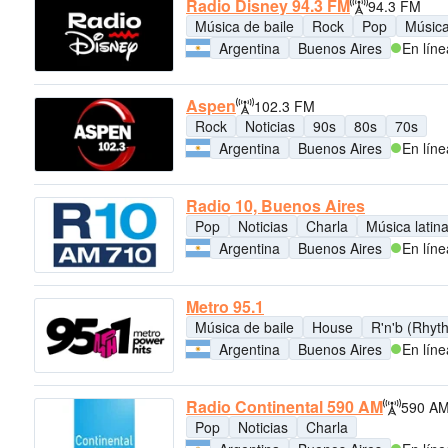
Radio Disney 94.3 FM
94.3 FM
Música de baile
Rock
Pop
Música 
Argentina
Buenos Aires
En líne
Aspen
102.3 FM
Rock
Noticias
90s
80s
70s
Argentina
Buenos Aires
En líne
Radio 10, Buenos Aires
Pop
Noticias
Charla
Música latin
Argentina
Buenos Aires
En líne
Metro 95.1
Música de baile
House
R'n'b (Rhyt
Argentina
Buenos Aires
En líne
Radio Continental 590 AM
590 A
Pop
Noticias
Charla