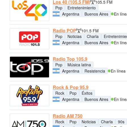
Los 40 (105.5 FM)
105.5 FM
Pop
Entretenimiento
Argentina
Buenos Aires
En líne
Radio POP
101.5 FM
Pop
Noticias
Charla
Entretenimie
Argentina
Buenos Aires
En líne
Radio Top 105.9
Pop
Música latina
Argentina
Resistencia
En línea
Rock & Pop 95.9
Rock
Pop
Éxitos
Argentina
Buenos Aires
En líne
Radio AM 750
Rock
Pop
Noticias
Charla
90s