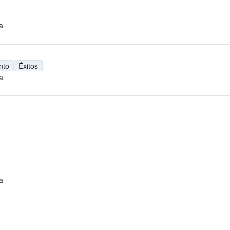
a
nto
Éxitos
a
a