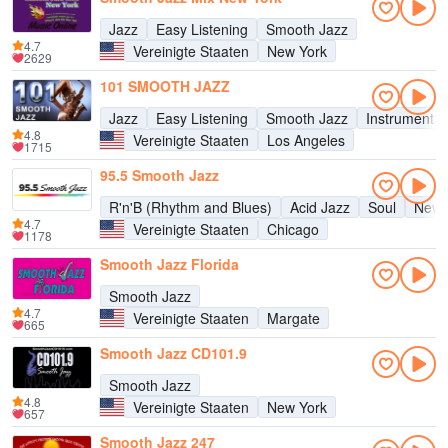
Jazz
Easy Listening
Smooth Jazz
4.7
Vereinigte Staaten
New York
2629
101 SMOOTH JAZZ
Jazz
Easy Listening
Smooth Jazz
Instrumental
4.8
Vereinigte Staaten
Los Angeles
1715
95.5 Smooth Jazz
R'n'B (Rhythm and Blues)
Acid Jazz
Soul
New 
4.7
Vereinigte Staaten
Chicago
1178
Smooth Jazz Florida
Smooth Jazz
4.7
Vereinigte Staaten
Margate
665
Smooth Jazz CD101.9
Smooth Jazz
4.8
Vereinigte Staaten
New York
657
Smooth Jazz 247