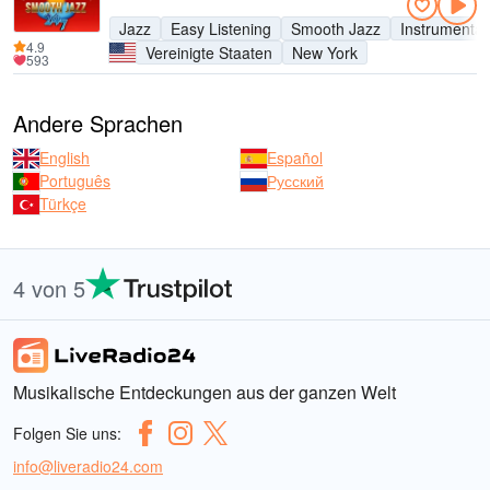
Jazz
Easy Listening
Smooth Jazz
Instrumental
4.9
Vereinigte Staaten
New York
593
Andere Sprachen
English
Español
Português
Русский
Türkçe
4 von 5
Musikalische Entdeckungen aus der ganzen Welt
Folgen Sie uns:
info@liveradio24.com