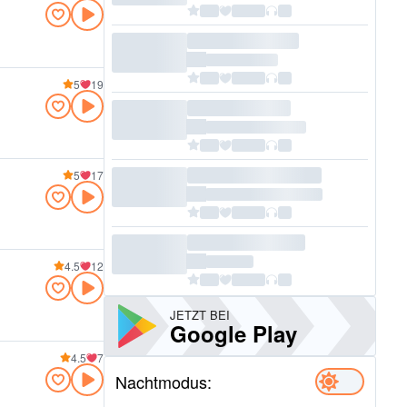
5
19
5
17
4.5
12
JETZT BEI
Google Play
4.5
7
Nachtmodus: