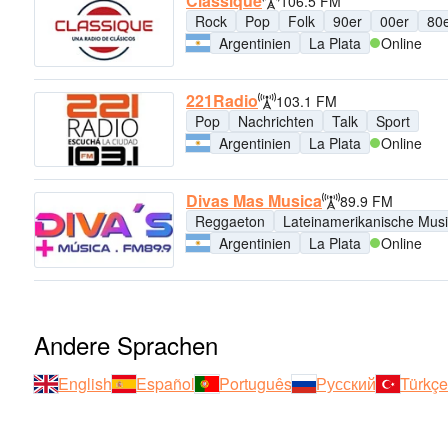
Classique
106.5 FM
Rock
Pop
Folk
90er
00er
80
Argentinien
La Plata
Online
221Radio
103.1 FM
Pop
Nachrichten
Talk
Sport
Argentinien
La Plata
Online
Divas Mas Musica
89.9 FM
Reggaeton
Lateinamerikanische Mus
Argentinien
La Plata
Online
Andere Sprachen
English
Español
Português
Русский
Türkçe