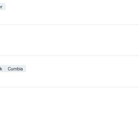
er
ik
Cumbia