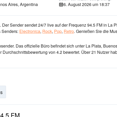
nos Aires, Argentina
6. August 2026 um 18:37
 Der Sender sendet 24/7 live
auf der Frequenz 94.5 FM
in La Pl
 Senders:
Electronica
,
Rock
,
Pop
,
Retro
.
Genießen Sie die Mus
iosender
. Das offizielle Büro befindet sich unter La Plata, Bueno
er Durchschnittsbewertung von 4.2 bewertet. Über 21 Nutzer ha
is
94.5 FM