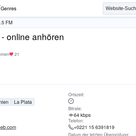
Genres
4.5 FM
- online anhören
mmen
21
Ortszeit:
nien
La Plata
Bitrate:
64 kbps
Telefon:
web.com
+0221 15 6391819
Datum der letzten Überprüfung: