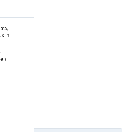
ata,
ik
in
s
ben