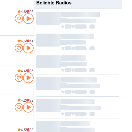
Beliebte Radios
4.8
95
4.5
41
4.4
35
4.2
32
4.5
23