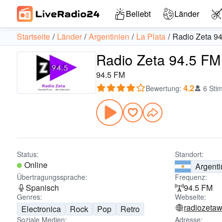
Beliebt
Länder
Startseite
Länder
Argentinien
La Plata
Radio Zeta 9
Radio Zeta 94.5 FM 
94.5 FM
4.2
Bewertung
:
6 Sti
Status:
Standort:
Online
Argenti
Übertragungssprache:
Frequenz:
Spanisch
94.5 FM
Genres:
Webseite:
radiozeta
Electronica
Rock
Pop
Retro
Soziale Medien:
Adresse: