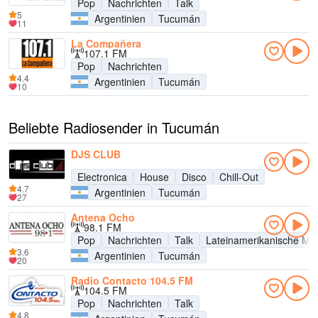
Pop
Nachrichten
Talk
5
Argentinien
Tucumán
11
La Compañera
107.1 FM
Pop
Nachrichten
4.4
Argentinien
Tucumán
10
Beliebte Radiosender in Tucumán
DJS CLUB
Electronica
House
Disco
Chill-Out
4.7
Argentinien
Tucumán
27
Antena Ocho
98.1 FM
Pop
Nachrichten
Talk
Lateinamerikanische Mu
3.6
Argentinien
Tucumán
20
Radio Contacto 104.5 FM
104.5 FM
Pop
Nachrichten
Talk
4.8