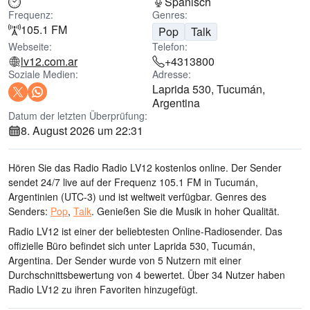
Spanisch
Frequenz:
Genres:
105.1 FM
Pop
Talk
Webseite:
Telefon:
lv12.com.ar
+4313800
Soziale Medien:
Adresse:
Laprida 530, Tucumán,
Argentina
Datum der letzten Überprüfung:
8. August 2026 um 22:31
Hören Sie das Radio Radio LV12 kostenlos online. Der Sender
sendet 24/7 live
auf der Frequenz 105.1 FM
in Tucumán,
Argentinien
(UTC-3)
und ist weltweit verfügbar.
Genres des
Senders:
Pop
,
Talk
.
Genießen Sie die Musik
in hoher Qualität
.
Radio LV12 ist einer der beliebtesten Online-Radiosender
. Das
offizielle Büro befindet sich unter Laprida 530, Tucumán,
Argentina
. Der Sender wurde von 5 Nutzern mit einer
Durchschnittsbewertung von 4 bewertet. Über 34 Nutzer haben
Radio LV12 zu ihren Favoriten hinzugefügt.