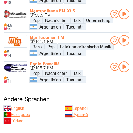
Argentinien
Tucumán
18
Metropolitana FM 93.5
93.5 FM
Pop
Nachrichten
Talk
Unterhaltung
4.5
Argentinien
Tucumán
15
Mía Tucumán FM
101.1 FM
Rock
Pop
Lateinamerikanische Musik
5
Argentinien
Tucumán
14
Radio Famaillá
105.7 FM
Pop
Nachrichten
Talk
5
Argentinien
Tucumán
11
Andere Sprachen
English
Español
Português
Русский
Türkçe