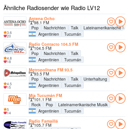
Ähnliche Radiosender wie Radio LV12
Antena Ocho
98.1 FM
Pop
Nachrichten
Talk
Lateinamerikanische Mu
3.6
Argentinien
Tucumán
20
Radio Contacto 104.5 FM
104.5 FM
Pop
Nachrichten
Talk
4.8
Argentinien
Tucumán
18
Metropolitana FM 93.5
93.5 FM
Pop
Nachrichten
Talk
Unterhaltung
4.5
Argentinien
Tucumán
15
Mía Tucumán FM
101.1 FM
Rock
Pop
Lateinamerikanische Musik
5
Argentinien
Tucumán
14
Radio Famaillá
105.7 FM