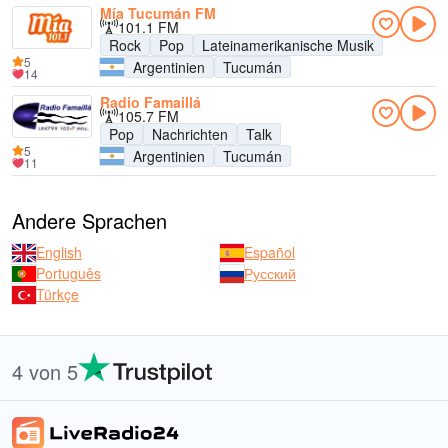
Mía Tucumán FM
101.1 FM
Rock
Pop
Lateinamerikanische Musik
5
Argentinien
Tucumán
14
Radio Famaillá
105.7 FM
Pop
Nachrichten
Talk
5
Argentinien
Tucumán
11
Andere Sprachen
English
Español
Português
Русский
Türkçe
4 von 5