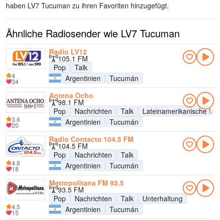
haben LV7 Tucuman zu ihren Favoriten hinzugefügt.
Ähnliche Radiosender wie LV7 Tucuman
Radio LV12
105.1 FM
Pop
Talk
4
Argentinien
Tucumán
34
Antena Ocho
98.1 FM
Pop
Nachrichten
Talk
Lateinamerikanische Mu
3.6
Argentinien
Tucumán
20
Radio Contacto 104.5 FM
104.5 FM
Pop
Nachrichten
Talk
4.8
Argentinien
Tucumán
18
Metropolitana FM 93.5
93.5 FM
Pop
Nachrichten
Talk
Unterhaltung
4.5
Argentinien
Tucumán
15