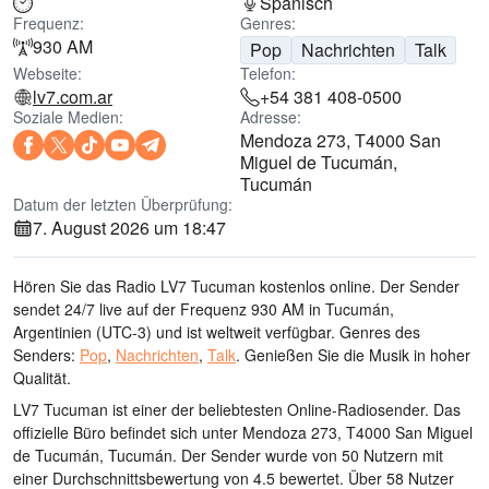
Spanisch
Frequenz:
Genres:
930 AM
Pop
Nachrichten
Talk
Webseite:
Telefon:
lv7.com.ar
+54 381 408-0500
Soziale Medien:
Adresse:
Mendoza 273, T4000 San
Miguel de Tucumán,
Tucumán
Datum der letzten Überprüfung:
7. August 2026 um 18:47
Hören Sie das Radio LV7 Tucuman kostenlos online. Der Sender
sendet 24/7 live
auf der Frequenz 930 AM
in Tucumán,
Argentinien
(UTC-3)
und ist weltweit verfügbar.
Genres des
Senders:
Pop
,
Nachrichten
,
Talk
.
Genießen Sie die Musik
in hoher
Qualität
.
LV7 Tucuman ist einer der beliebtesten Online-Radiosender
. Das
offizielle Büro befindet sich unter Mendoza 273, T4000 San Miguel
de Tucumán, Tucumán
. Der Sender wurde von 50 Nutzern mit
einer Durchschnittsbewertung von 4.5 bewertet. Über 58 Nutzer