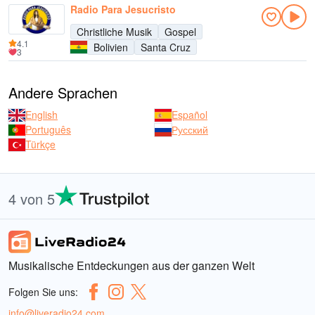
Radio Para Jesucristo
Christliche Musik
Gospel
4.1
Bolivien
Santa Cruz
3
Andere Sprachen
English
Español
Português
Русский
Türkçe
4 von 5
Musikalische Entdeckungen aus der ganzen Welt
Folgen Sie uns:
info@liveradio24.com