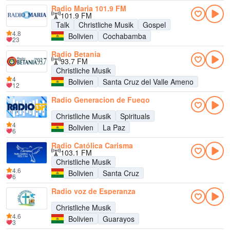
Radio Maria 101.9 FM
101.9 FM
Talk
Christliche Musik
Gospel
4.8
Bolivien
Cochabamba
23
Radio Betania
93.7 FM
Christliche Musik
4
Bolivien
Santa Cruz del Valle Ameno
12
Radio Generacion de Fuego
Christliche Musik
Spirituals
4
Bolivien
La Paz
6
Radio Católica Carisma
103.1 FM
Christliche Musik
4.6
Bolivien
Santa Cruz
6
Radio voz de Esperanza
Christliche Musik
4.6
Bolivien
Guarayos
3