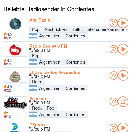
Beliebte Radiosender in Corrientes
Araí Radio
Pop
Nachrichten
Talk
Lateinamerikanische Mu
4.5
Argentinien
Corrientes
26
Radio Dos 99.3 FM
99.3 FM
Pop
4.2
Argentinien
Corrientes
23
El Baúl de los Recuerdos
97.3 FM
Retro
4.9
Argentinien
Corrientes
22
Espectro
98.9 FM
Rock
Pop
5
Argentinien
Corrientes
10
DSports
88.5 FM