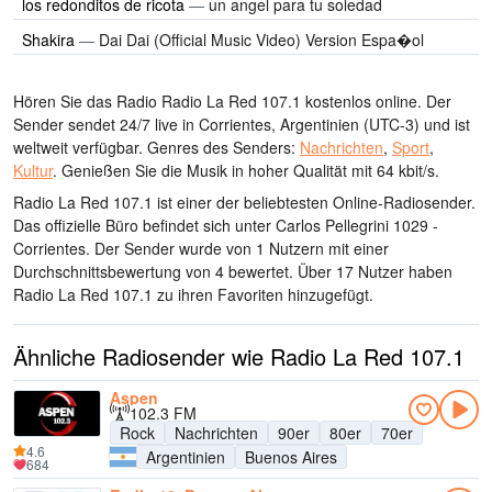
los redonditos de ricota
—
un angel para tu soledad
Shakira
—
Dai Dai (Official Music Video) Version Espa�ol
Hören Sie das Radio Radio La Red 107.1 kostenlos online. Der
Sender sendet 24/7 live
in Corrientes, Argentinien
(UTC-3)
und ist
weltweit verfügbar.
Genres des Senders:
Nachrichten
,
Sport
,
Kultur
.
Genießen Sie die Musik
in hoher Qualität
mit 64 kbit/s.
Radio La Red 107.1 ist einer der beliebtesten Online-Radiosender
.
Das offizielle Büro befindet sich unter Carlos Pellegrini 1029 -
Corrientes
. Der Sender wurde von 1 Nutzern mit einer
Durchschnittsbewertung von 4 bewertet. Über 17 Nutzer haben
Radio La Red 107.1 zu ihren Favoriten hinzugefügt.
Ähnliche Radiosender wie Radio La Red 107.1
Aspen
102.3 FM
Rock
Nachrichten
90er
80er
70er
4.6
Argentinien
Buenos Aires
684