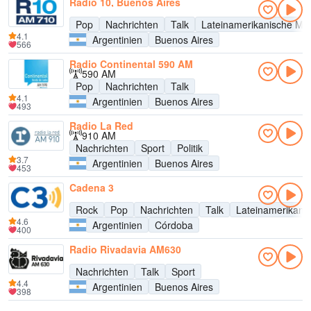
Radio 10, Buenos Aires
Pop
Nachrichten
Talk
Lateinamerikanische Mu
4.1
Argentinien
Buenos Aires
566
Radio Continental 590 AM
590 AM
Pop
Nachrichten
Talk
4.1
Argentinien
Buenos Aires
493
Radio La Red
910 AM
Nachrichten
Sport
Politik
3.7
Argentinien
Buenos Aires
453
Cadena 3
Rock
Pop
Nachrichten
Talk
Lateinamerikani
4.6
Argentinien
Córdoba
400
Radio Rivadavia AM630
Nachrichten
Talk
Sport
4.4
Argentinien
Buenos Aires
398