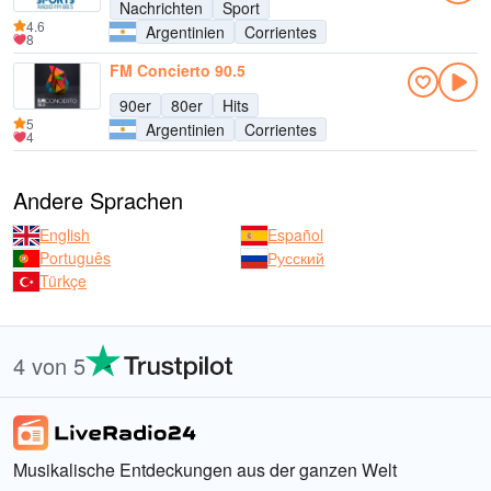
Nachrichten
Sport
4.6
Argentinien
Corrientes
8
FM Concierto 90.5
90er
80er
Hits
5
Argentinien
Corrientes
4
Andere Sprachen
English
Español
Português
Русский
Türkçe
4 von 5
Musikalische Entdeckungen aus der ganzen Welt