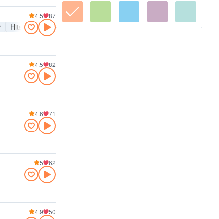
4.5
87
r
Hits
4.5
82
4.6
71
5
62
4.9
50