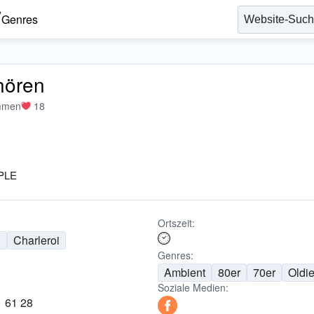
Genres
hören
mmen
18
PLE
Ortszeit:
n
Charleroi
Genres:
Ambient
80er
70er
Oldi
Soziale Medien:
1 61 28