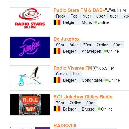
Radio Stars FM & DAB+
98.5 FM
Rock
Pop
90er
00er
80er
70
Belgien
Mons
Online
De Jukebox
90er
80er
70er
Oldies
60er
Belgien
Antwerpen
Online
Radio Vivante FM
105.3 FM
Oldies
Hits
Belgien
Colfontaine
Online
ROL Jukebox Oldies Radio
70er
Oldies
60er
Belgien
Brüssel
Online
RADIO700