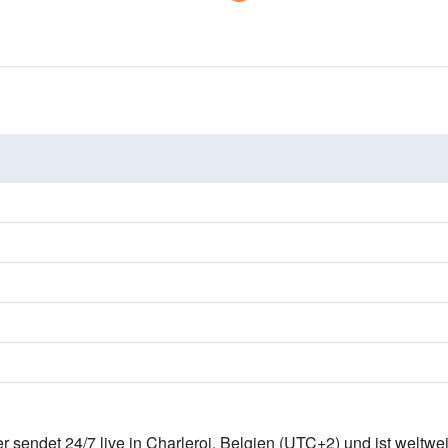
 sendet 24/7 live
in Charleroi, Belgien
(UTC+2)
und ist weltwei