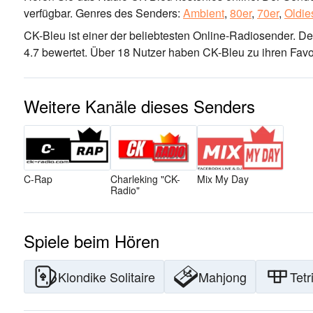
verfügbar.
Genres des Senders:
Ambient
,
80er
,
70er
,
Oldie
CK-Bleu ist einer der beliebtesten Online-Radiosender
. D
4.7 bewertet. Über 18 Nutzer haben CK-Bleu zu ihren Favo
Weitere Kanäle dieses Senders
C-Rap
Charleking "CK-
Mix My Day
Radio"
Spiele beim Hören
Klondike Solitaire
Mahjong
Tetr