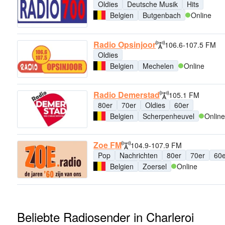
Oldies
Deutsche Musik
Hits
Belgien
Butgenbach
Online
Radio Opsinjoor
106.6-107.5 FM
Oldies
Belgien
Mechelen
Online
Radio Demerstad
105.1 FM
80er
70er
Oldies
60er
Belgien
Scherpenheuvel
Online
Zoe FM
104.9-107.9 FM
Pop
Nachrichten
80er
70er
60e
Belgien
Zoersel
Online
Beliebte Radiosender in Charleroi