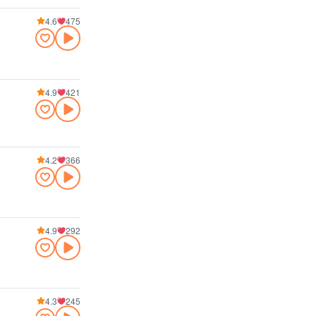
4.6
475
4.9
421
4.2
366
4.9
292
4.3
245