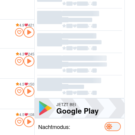
4.9
421
4.3
245
4.5
150
JETZT BEI
Google Play
4.5
108
Nachtmodus: