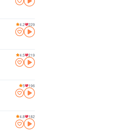
4.2
229
4.5
219
5
196
4.8
182