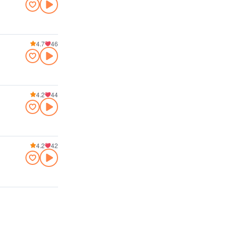
4.7
46
4.2
44
4.2
42