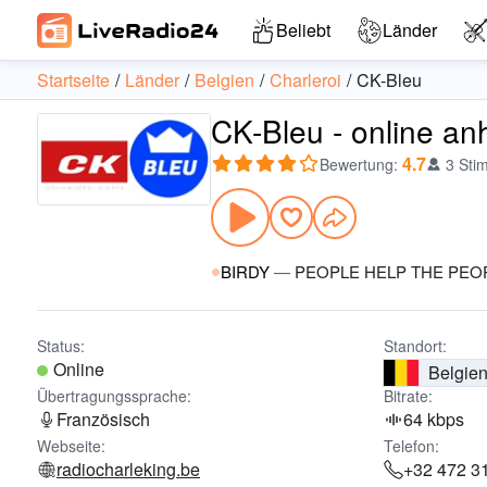
Beliebt
Länder
Startseite
Länder
Belgien
Charleroi
CK-Bleu
CK-Bleu - online an
4.7
Bewertung
:
3 Sti
BIRDY
—
PEOPLE HELP THE PEO
Status:
Standort:
Online
Belgie
Übertragungssprache:
Bitrate:
Französisch
64 kbps
Webseite:
Telefon:
radiocharleking.be
+32 472 3