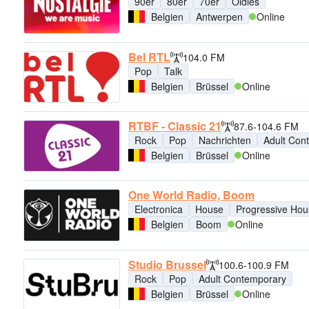
90er
80er
70er
Oldies
Belgien
Antwerpen
Online
Bel RTL
104.0 FM
Pop
Talk
Belgien
Brüssel
Online
RTBF - Classic 21
87.6-104.6 FM
Rock
Pop
Nachrichten
Adult Con
Belgien
Brüssel
Online
One World Radio, Boom
Electronica
House
Progressive Hou
Belgien
Boom
Online
Studio Brussel
100.6-100.9 FM
Rock
Pop
Adult Contemporary
Belgien
Brüssel
Online