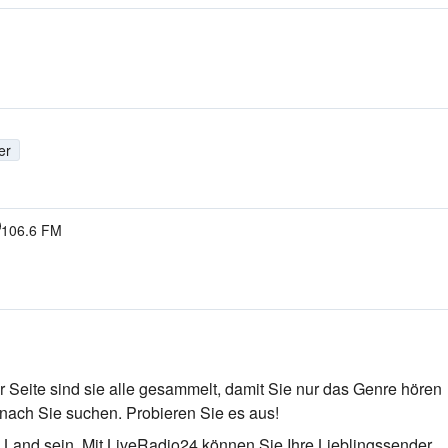
er
106.6 FM
r Seite sind sie alle gesammelt, damit Sie nur das Genre hören
wonach Sie suchen. Probieren Sie es aus!
 Land sein. Mit LiveRadio24 können Sie Ihre Lieblingssender