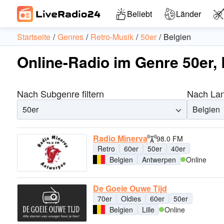
Beliebt
Länder
Startseite
Genres
Retro-Musik
50er
Belgien
Online-Radio im Genre 50er, 
Nach Subgenre filtern
Nach Land
50er
Belgien
Radio Minerva
98.0 FM
Retro
60er
50er
40er
Belgien
Antwerpen
Online
De Goeie Ouwe Tijd
70er
Oldies
60er
50er
Belgien
Lille
Online