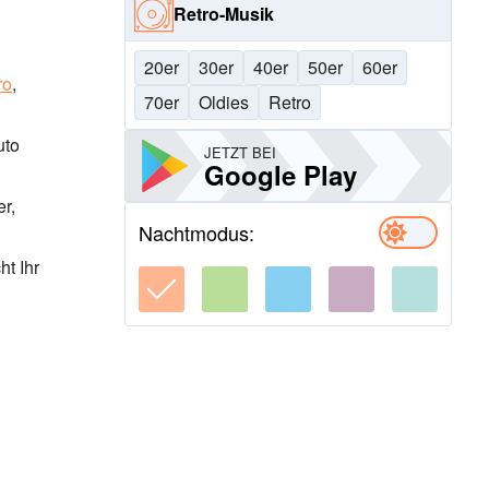
Retro-Musik
20er
30er
40er
50er
60er
ro
,
70er
Oldies
Retro
uto
JETZT BEI
Google Play
r,
Nachtmodus:
t Ihr