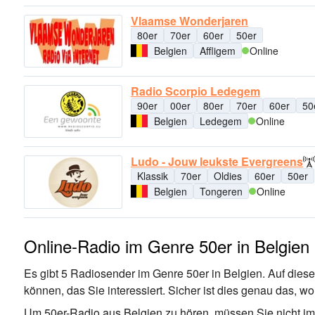
Vlaamse Wonderjaren
80er
70er
60er
50er
Belgien
Affligem
Online
Radio Scorpio Ledegem
90er
00er
80er
70er
60er
50
Belgien
Ledegem
Online
Ludo - Jouw leukste Evergreens
Klassik
70er
Oldies
60er
50er
Belgien
Tongeren
Online
Online-Radio im Genre 50er in Belgien
Es gibt 5 Radiosender im Genre 50er in Belgien. Auf diese
können, das Sie interessiert. Sicher ist dies genau das, 
Um 50er-Radio aus Belgien zu hören, müssen Sie nicht im