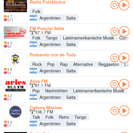
Radio Folcklorica
Folk
4.7
Argentinien
Salta
371
FM Popular Salta
97.1 FM
Folk
Tango
Lateinamerikanische Musik
Cumbi
4.3
Argentinien
Salta
40
Probando con de Todo
Rock
Pop
Rap
Alternative
Reggaeton
Late
4.8
Argentinien
Salta
31
Aries FM
91.1 FM
Pop
Nachrichten
Lateinamerikanische Musik
4.2
Argentinien
Salta
21
Cadena Máxima
106.7 FM
Talk
Folk
Retro
Tango
4.4
Argentinien
Salta
17