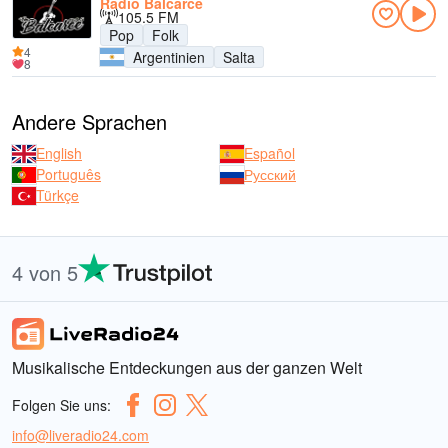
Radio Balcarce
105.5 FM
Pop
Folk
4
Argentinien
Salta
8
Andere Sprachen
English
Español
Português
Русский
Türkçe
4 von 5
Musikalische Entdeckungen aus der ganzen Welt
Folgen Sie uns:
info@liveradio24.com