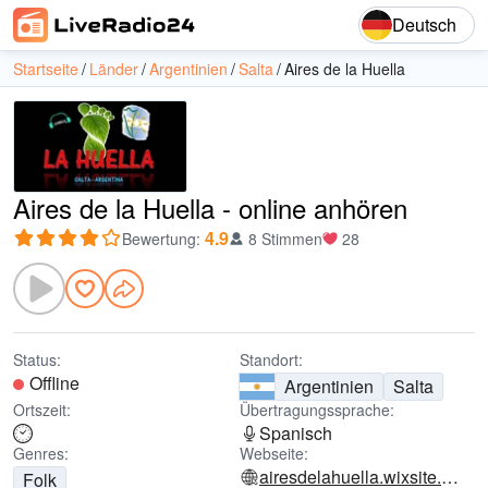
Deutsch
Startseite
Länder
Argentinien
Salta
Aires de la Huella
Aires de la Huella - online anhören
4.9
Bewertung
:
8 Stimmen
28
Status:
Standort:
Offline
Argentinien
Salta
Ortszeit:
Übertragungssprache:
Spanisch
Genres:
Webseite:
airesdelahuella.wixsite.com
Folk