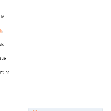
 Mit
k
,
uto
neue
t Ihr