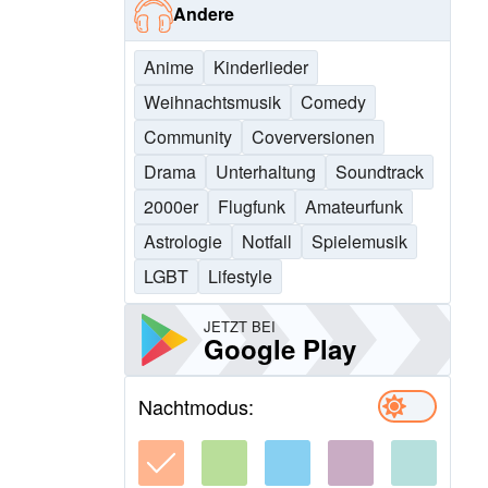
Andere
Anime
Kinderlieder
Weihnachtsmusik
Comedy
Community
Coverversionen
Drama
Unterhaltung
Soundtrack
2000er
Flugfunk
Amateurfunk
Astrologie
Notfall
Spielemusik
LGBT
Lifestyle
JETZT BEI
Google Play
Nachtmodus: