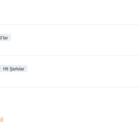
0'lar
Hit Şarkılar
ий