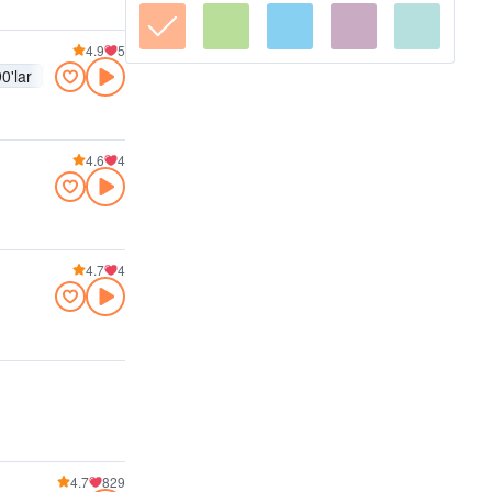
4.9
5
0'lar
80'ler
70'ler
60'lar
Funk
Spor
4.6
4
4.7
4
4.7
829