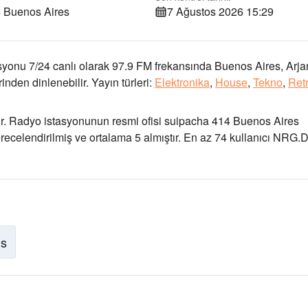
 Buenos Aires
7 Ağustos 2026 15:29
yonu 7/24 canlı olarak
97.9 FM frekansında
Buenos Aires, Arja
nden dinlenebilir.
Yayın türleri:
Elektronika
,
House
,
Tekno
,
Ret
r
. Radyo istasyonunun resmi ofisi suipacha 414 Buenos Aires
derecelendirilmiş ve ortalama 5 almıştır. En az 74 kullanıcı NRG.
is