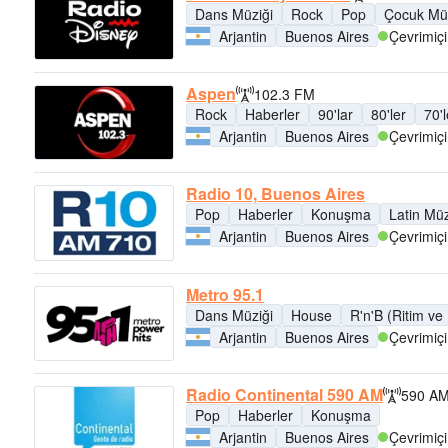
Dans Müziği
Rock
Pop
Çocuk Müz
Arjantin
Buenos Aires
Çevrimiçi
Aspen
102.3 FM
Rock
Haberler
90'lar
80'ler
70'l
Arjantin
Buenos Aires
Çevrimiçi
Radio 10, Buenos Aires
Pop
Haberler
Konuşma
Latin Müz
Arjantin
Buenos Aires
Çevrimiçi
Metro 95.1
Dans Müziği
House
R'n'B (Ritim ve
Arjantin
Buenos Aires
Çevrimiçi
Radio Continental 590 AM
590 A
Pop
Haberler
Konuşma
Arjantin
Buenos Aires
Çevrimiçi