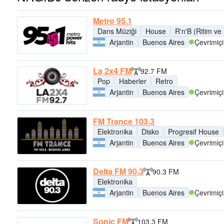
Metro 95.1
Dans Müziği
House
R'n'B (Ritim ve
Arjantin
Buenos Aires
Çevrimiçi
La 2x4 FM
92.7 FM
Pop
Haberler
Retro
Arjantin
Buenos Aires
Çevrimiçi
FM Trance 103.3
Elektronika
Disko
Progresif House
Arjantin
Buenos Aires
Çevrimiçi
Delta FM 90.3
90.3 FM
Elektronika
Arjantin
Buenos Aires
Çevrimiçi
Sonic FM
103.3 FM