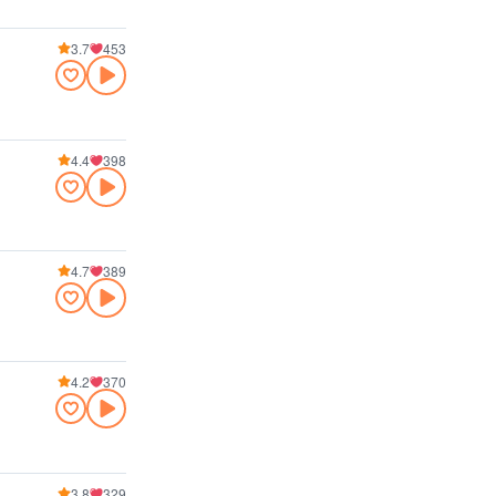
3.7
453
4.4
398
4.7
389
4.2
370
3.8
329