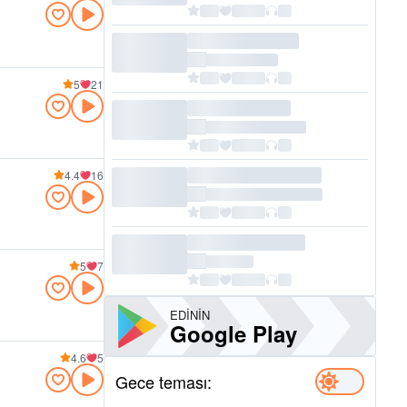
5
21
4.4
16
5
7
EDININ
Google Play
4.6
5
Gece teması: