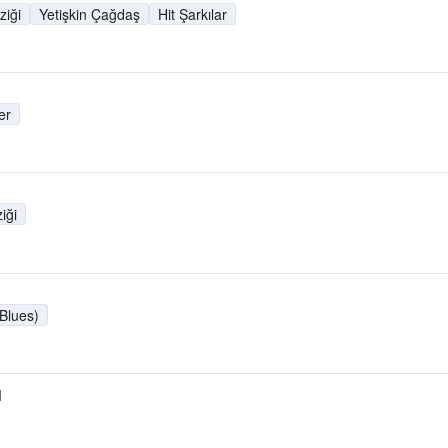
iği
Yetişkin Çağdaş
Hit Şarkılar
er
iği
 Blues)
M