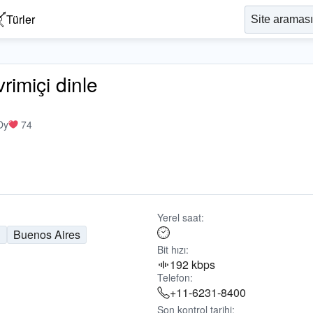
Türler
imiçi dinle
Oy
74
Yerel saat:
n
Buenos Aires
Bit hızı:
192 kbps
Telefon:
+11-6231-8400
Son kontrol tarihi: