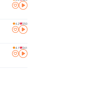
4.2
250
4.1
241