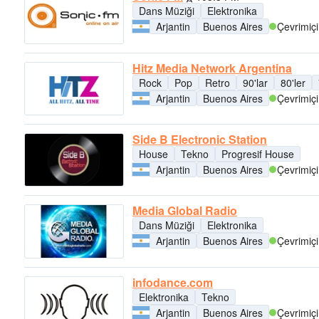
Dans Müziği
Elektronika
Arjantin
Buenos Aires
Çevrimiçi
Hitz Media Network Argentina
Rock
Pop
Retro
90'lar
80'ler
Arjantin
Buenos Aires
Çevrimiçi
Side B Electronic Station
House
Tekno
Progresif House
Arjantin
Buenos Aires
Çevrimiçi
Media Global Radio
Dans Müziği
Elektronika
Arjantin
Buenos Aires
Çevrimiçi
infodance.com
Elektronika
Tekno
Arjantin
Buenos Aires
Çevrimiçi