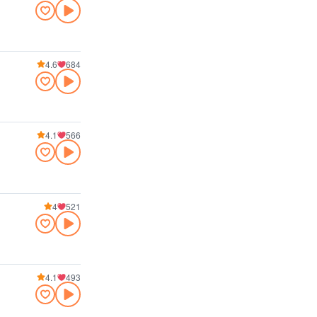
4.6
684
4.1
566
4
521
4.1
493