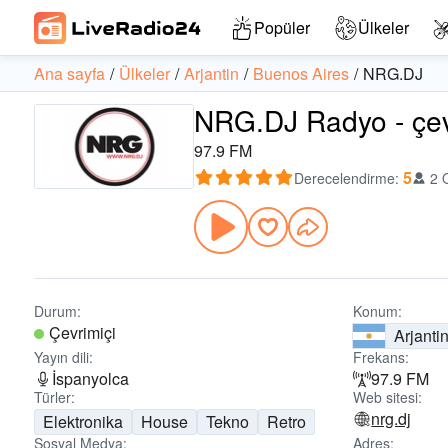
Popüler
Ülkeler
Ana sayfa
Ülkeler
Arjantin
Buenos Aires
NRG.DJ
NRG.DJ Radyo - çevr
97.9 FM
5
Derecelendirme
:
2 
Durum:
Konum:
Çevrimiçi
Arjanti
Yayın dili:
Frekans:
İspanyolca
97.9 FM
Türler:
Web sitesi:
nrg.dj
Elektronika
House
Tekno
Retro
Sosyal Medya:
Adres: