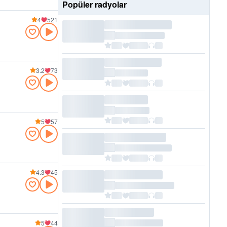
Popüler radyolar
4
521
3.2
73
5
57
4.3
45
5
44