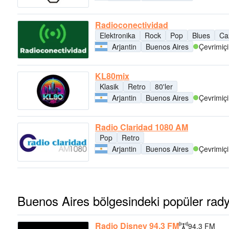
Radioconectividad
Elektronika
Rock
Pop
Blues
Ca
Arjantin
Buenos Aires
Çevrimiçi
KL80mix
Klasik
Retro
80'ler
Arjantin
Buenos Aires
Çevrimiçi
Radio Claridad 1080 AM
Pop
Retro
Arjantin
Buenos Aires
Çevrimiçi
Buenos Aires bölgesindeki popüler rady
Radio Disney 94.3 FM
94.3 FM