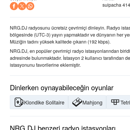
suipacha 414
NRG.DJ radyosunu ücretsiz çevrimiçi dinleyin. Radyo istas
bölgesinde
(UTC-3)
yayın yapmaktadır ve dünyanın her yeri
Müziğin tadını
yüksek kalitede çıkarın
(192 kbps).
NRG.DJ, en popüler çevrimiçi radyo istasyonlarından biridi
adresinde bulunmaktadır
. İstasyon 2 kullanıcı tarafından 
istasyonunu favorilerine eklemiştir.
Dinlerken oynayabileceğin oyunlar
Klondike Solitaire
Mahjong
Tetr
NRG.DJ benzeri radyo istasyonları