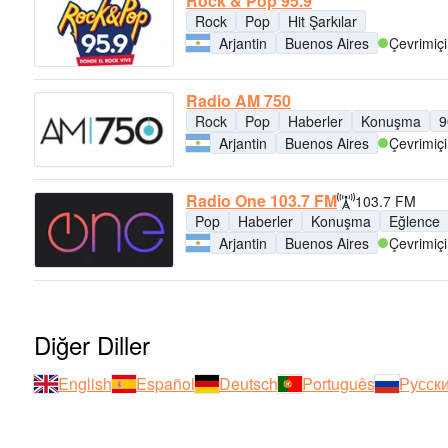
Rock & Pop 95.9
Rock
Pop
Hit Şarkılar
Arjantin
Buenos Aires
Çevrimiçi
Radio AM 750
Rock
Pop
Haberler
Konuşma
9
Arjantin
Buenos Aires
Çevrimiçi
Radio One 103.7 FM
103.7 FM
Pop
Haberler
Konuşma
Eğlence
Arjantin
Buenos Aires
Çevrimiçi
Diğer Diller
English
Español
Deutsch
Português
Русск