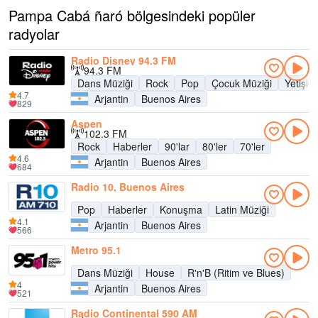
Pampa Cabá ñaró bölgesindeki popüler
radyolar
Radio Disney 94.3 FM
94.3 FM
Dans Müziği
Rock
Pop
Çocuk Müziği
Yetişk
4.7
Arjantin
Buenos Aires
829
Aspen
102.3 FM
Rock
Haberler
90'lar
80'ler
70'ler
4.6
Arjantin
Buenos Aires
684
Radio 10, Buenos Aires
Pop
Haberler
Konuşma
Latin Müziği
4.1
Arjantin
Buenos Aires
566
Metro 95.1
Dans Müziği
House
R'n'B (Ritim ve Blues)
4
Arjantin
Buenos Aires
521
Radio Continental 590 AM