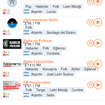
Pop
Haberler
Folk
Latin Müziği
4.6
Arjantin
Lanús
107
Chacarereando Radio
96.1 FM
Folk
4.5
Arjantin
Santiago del Estero
107
Radio de Folklore
96.7 FM
Haberler
Folk
Eğlence
4.5
Arjantin
Córdoba
88
Radio Folclorisimo
1410 AM
Haberler
Konuşma
Folk
Kültür
Eğlence
4.6
Arjantin
José León Suárez
59
FM Popular Salta
97.1 FM
Folk
Tango
Latin Müziği
Cumbia
4.3
Arjantin
Salta
40