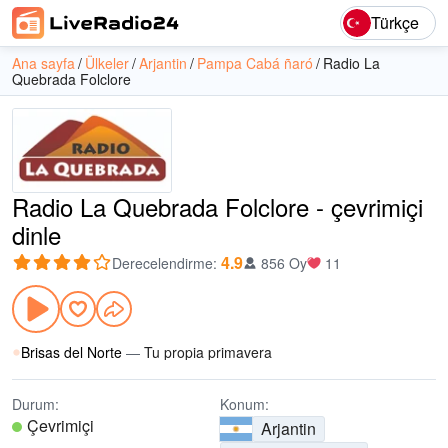
Türkçe
Ana sayfa
Ülkeler
Arjantin
Pampa Cabá ñaró
Radio La
Quebrada Folclore
Radio La Quebrada Folclore - çevrimiçi
dinle
4.9
Derecelendirme
:
856 Oy
11
Brisas del Norte
—
Tu propia primavera
Durum:
Konum:
Çevrimiçi
Arjantin