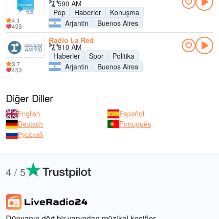
590 AM
Pop
Haberler
Konuşma
4.1
Arjantin
Buenos Aires
493
Radio La Red
910 AM
Haberler
Spor
Politika
3.7
Arjantin
Buenos Aires
453
Diğer Diller
English
Español
Deutsch
Português
Русский
4 / 5
Dünyanın dört bir yanından müzikal keşifler