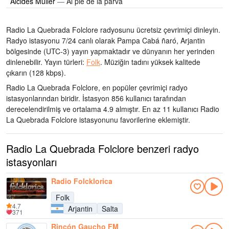
Alcides Muller
—
Al pie de la parva
Radio La Quebrada Folclore radyosunu ücretsiz çevrimiçi dinleyin.
Radyo istasyonu 7/24 canlı olarak
Pampa Cabá ñaró, Arjantin
bölgesinde
(UTC-3)
yayın yapmaktadır ve dünyanın her yerinden
dinlenebilir.
Yayın türleri:
Folk
.
Müziğin tadını
yüksek kalitede
çıkarın
(128 kbps).
Radio La Quebrada Folclore, en popüler çevrimiçi radyo
istasyonlarından biridir
. İstasyon 856 kullanıcı tarafından
derecelendirilmiş ve ortalama 4.9 almıştır. En az 11 kullanıcı Radio
La Quebrada Folclore istasyonunu favorilerine eklemiştir.
Radio La Quebrada Folclore benzeri radyo
istasyonları
Radio Folcklorica
Folk
4.7
Arjantin
Salta
371
Rincón Gaucho FM