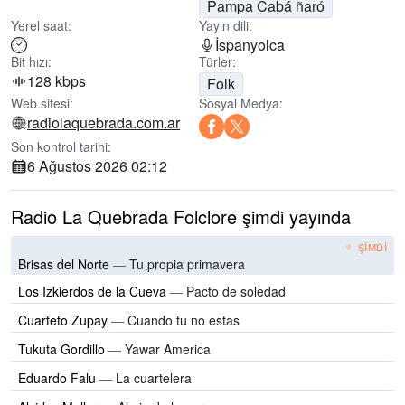
Pampa Cabá ñaró
Yerel saat:
Yayın dili:
İspanyolca
Bit hızı:
Türler:
128 kbps
Folk
Web sitesi:
Sosyal Medya:
radiolaquebrada.com.ar
Son kontrol tarihi:
6 Ağustos 2026 02:12
Radio La Quebrada Folclore şimdi yayında
ŞIMDI
Brisas del Norte
—
Tu propia primavera
Los Izkierdos de la Cueva
—
Pacto de soledad
Cuarteto Zupay
—
Cuando tu no estas
Tukuta Gordillo
—
Yawar America
Eduardo Falu
—
La cuartelera