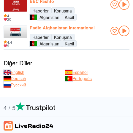
BBC Pashto
Haberler
Konuşma
4
Afganistan
Kabil
20
Radio Afghanistan International
Haberler
Konuşma
4.4
Afganistan
Kabil
9
Diğer Diller
English
Español
Deutsch
Português
Русский
4 / 5