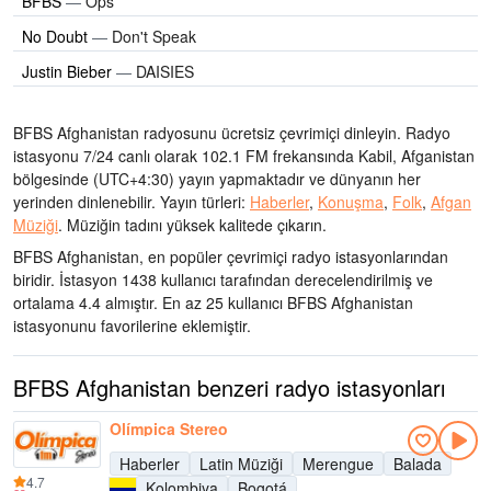
BFBS
—
Ops
No Doubt
—
Don't Speak
Justin Bieber
—
DAISIES
BFBS Afghanistan radyosunu ücretsiz çevrimiçi dinleyin. Radyo
istasyonu 7/24 canlı olarak
102.1 FM frekansında
Kabil, Afganistan
bölgesinde
(UTC+4:30)
yayın yapmaktadır ve dünyanın her
yerinden dinlenebilir.
Yayın türleri:
Haberler
,
Konuşma
,
Folk
,
Afgan
Müziği
.
Müziğin tadını
yüksek kalitede çıkarın
.
BFBS Afghanistan, en popüler çevrimiçi radyo istasyonlarından
biridir
. İstasyon 1438 kullanıcı tarafından derecelendirilmiş ve
ortalama 4.4 almıştır. En az 25 kullanıcı BFBS Afghanistan
istasyonunu favorilerine eklemiştir.
BFBS Afghanistan benzeri radyo istasyonları
Olímpica Stereo
Haberler
Latin Müziği
Merengue
Balada
4.7
Kolombiya
Bogotá