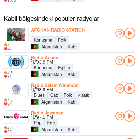
1672
Kabil bölgesindeki popüler radyolar
AFGHAN RADIO STATION
Konuşma
Folk
4
Afganistan
Kabil
41
Radio Ariana
93.5 FM
Konuşma
Eğitim
4.5
Afganistan
Kabil
31
Radio Salam Watandar
98.9 FM
Blues
Caz
Folk
Klasik
4.5
Afganistan
Kabil
24
Radio Jawanan
97.5 FM
Pop
Folk
4.8
Afganistan
Kabil
23