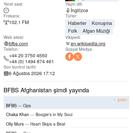
Yerel saat:
Yayın dili:
İngilizce
Frekans:
Türler:
102.1 FM
Haberler
Konuşma
Folk
Afgan Müziği
Web sitesi:
Vikipedi:
bfbs.com
en.wikipedia.org
Telefon:
Sosyal Medya:
+44 20 3750 4550
+44 (0) 1494 874 461
Son kontrol tarihi:
6 Ağustos 2026 17:12
BFBS Afghanistan şimdi yayında
ŞIMDI
BFBS
—
Ops
Chaka Khan
—
Boogie's in My Soul
Olly Murs
—
Heart Skips a Beat