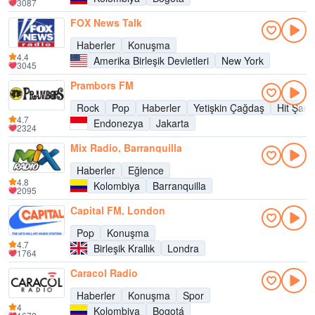
3087
FOX News Talk
Haberler
Konuşma
4.4
Amerika Birleşik Devletleri
New York
3045
Prambors FM
Rock
Pop
Haberler
Yetişkin Çağdaş
Hit Şarkı
4.7
Endonezya
Jakarta
2324
Mix Radio, Barranquilla
Haberler
Eğlence
4.8
Kolombiya
Barranquilla
2095
Capital FM, London
Pop
Konuşma
4.7
Birleşik Krallık
Londra
1764
Caracol Radio
Haberler
Konuşma
Spor
4
Kolombiya
Bogotá