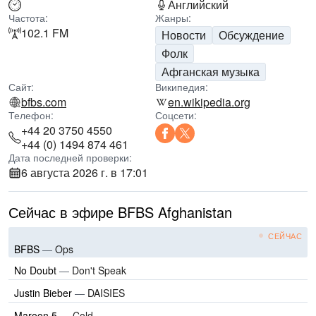
Английский
Частота:
Жанры:
102.1 FM
Новости
Обсуждение
Фолк
Афганская музыка
Сайт:
Википедия:
bfbs.com
en.wikipedia.org
Телефон:
Соцсети:
+44 20 3750 4550
+44 (0) 1494 874 461
Дата последней проверки:
6 августа 2026 г. в 17:01
Сейчас в эфире BFBS Afghanistan
СЕЙЧАС
BFBS
—
Ops
No Doubt
—
Don't Speak
Justin Bieber
—
DAISIES
Maroon 5
—
Cold