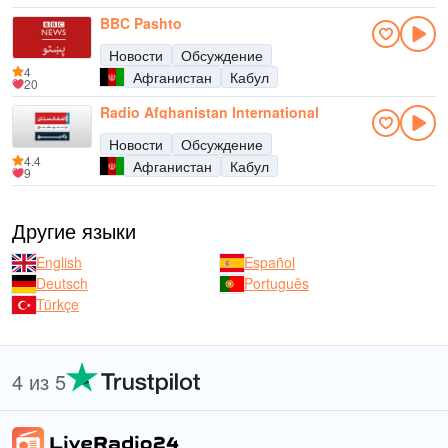
BBC Pashto
Новости
Обсуждение
4
Афганистан
Кабул
20
Radio Afghanistan International
Новости
Обсуждение
4.4
Афганистан
Кабул
9
Другие языки
English
Español
Deutsch
Português
Türkçe
4 из 5