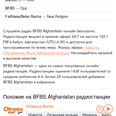
BFBS
—
Ops
Faithless/Bebe Rexha
—
New Religion
Слушайте радио BFBS Afghanistan онлайн бесплатно.
Радиостанция вещает в прямом эфире 24/7
на частоте 102.1
FM
в Кабул, Афганистан
(UTC+4:30)
и доступна для
прослушивания по всему миру.
Жанры эфира:
Новости
,
Обсуждение
,
Фолк
,
Афганская музыка
.
Наслаждайтесь музыкой
в высоком качестве
.
BFBS Afghanistan — одна из самых популярных онлайн-
радиостанций
. Радиостанцию оценили 1438 пользователей со
средним рейтингом 4.4. Более 25 пользователей добавили
BFBS Afghanistan в избранное.
Похожие на BFBS Afghanistan радиостанции
Olímpica Stereo
Новости
Латинская музыка
Меренге
Баллад