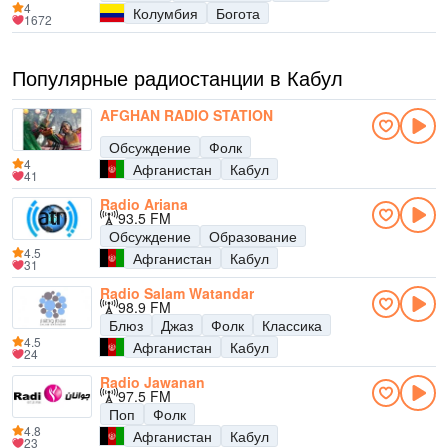
4
Колумбия
Богота
1672
Популярные радиостанции в Кабул
AFGHAN RADIO STATION
Обсуждение
Фолк
4
Афганистан
Кабул
41
Radio Ariana
93.5 FM
Обсуждение
Образование
4.5
Афганистан
Кабул
31
Radio Salam Watandar
98.9 FM
Блюз
Джаз
Фолк
Классика
4.5
Афганистан
Кабул
24
Radio Jawanan
97.5 FM
Поп
Фолк
4.8
Афганистан
Кабул
23