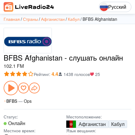
Русский
Главная
Страны
Афганистан
Кабул
BFBS Afghanistan
BFBS Afghanistan - слушать онлайн
102.1 FM
4.4
Рейтинг
:
1438 голосов
25
BFBS
—
Ops
Статус:
Местоположение:
Онлайн
Афганистан
Кабул
Местное время:
Язык вещания: