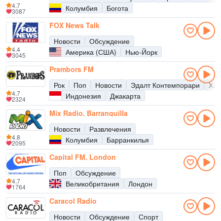
4.7
Колумбия
Богота
3087
FOX News Talk
Новости
Обсуждение
4.4
Америка (США)
Нью-Йорк
3045
Prambors FM
Рок
Поп
Новости
Эдалт Контемпорари
Хит
4.7
Индонезия
Джакарта
2324
Mix Radio, Barranquilla
Новости
Развлечения
4.8
Колумбия
Барранкилья
2095
Capital FM, London
Поп
Обсуждение
4.7
Великобритания
Лондон
1764
Caracol Radio
Новости
Обсуждение
Спорт