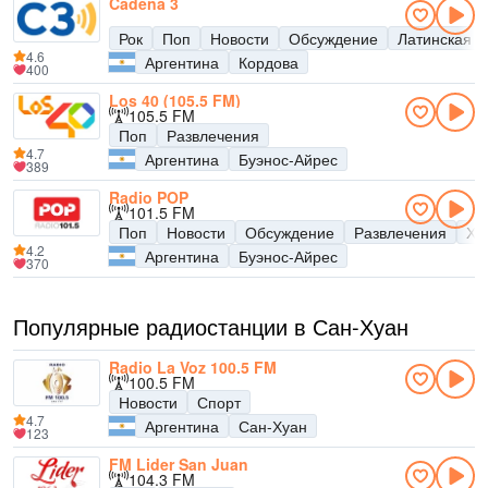
Cadena 3
Рок
Поп
Новости
Обсуждение
Латинская м
4.6
Аргентина
Кордова
400
Los 40 (105.5 FM)
105.5 FM
Поп
Развлечения
4.7
Аргентина
Буэнос-Айрес
389
Radio POP
101.5 FM
Поп
Новости
Обсуждение
Развлечения
Хи
4.2
Аргентина
Буэнос-Айрес
370
Популярные радиостанции в Сан-Хуан
Radio La Voz 100.5 FM
100.5 FM
Новости
Спорт
4.7
Аргентина
Сан-Хуан
123
FM Lider San Juan
104.3 FM