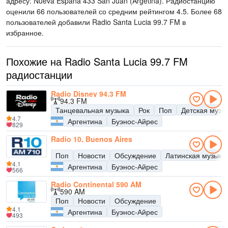
адресу: Nueva España 433 San Juan (Argetina)
. Радиостанцию
оценили 66 пользователей со средним рейтингом 4.5. Более 68
пользователей добавили Radio Santa Lucia 99.7 FM в
избранное.
Похожие на Radio Santa Lucia 99.7 FM
радиостанции
Radio Disney 94.3 FM
94.3 FM
Танцевальная музыка
Рок
Поп
Детская музы
4.7
Аргентина
Буэнос-Айрес
829
Radio 10, Buenos Aires
Поп
Новости
Обсуждение
Латинская музыка
4.1
Аргентина
Буэнос-Айрес
566
Radio Continental 590 AM
590 AM
Поп
Новости
Обсуждение
4.1
Аргентина
Буэнос-Айрес
493