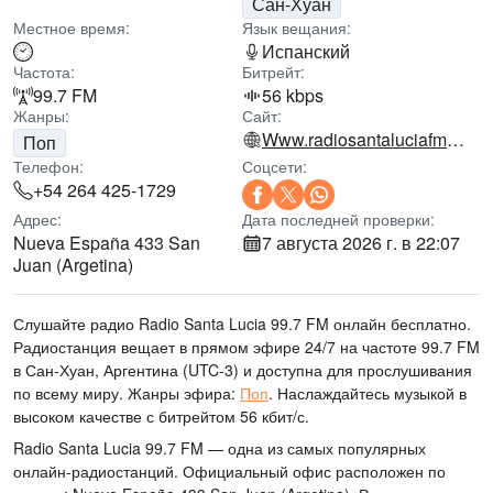
Сан-Хуан
Местное время:
Язык вещания:
Испанский
Частота:
Битрейт:
99.7 FM
56 kbps
Жанры:
Сайт:
Www.radiosantaluciafm.com
Поп
Телефон:
Соцсети:
+54 264 425-1729
Адрес:
Дата последней проверки:
Nueva España 433 San
7 августа 2026 г. в 22:07
Juan (Argetina)
Слушайте радио Radio Santa Lucia 99.7 FM онлайн бесплатно.
Радиостанция вещает в прямом эфире 24/7
на частоте 99.7 FM
в Сан-Хуан, Аргентина
(UTC-3)
и доступна для прослушивания
по всему миру.
Жанры эфира:
Поп
.
Наслаждайтесь музыкой
в
высоком качестве
с битрейтом 56 кбит/с.
Radio Santa Lucia 99.7 FM — одна из самых популярных
онлайн-радиостанций
. Официальный офис расположен по