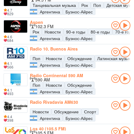
Танцевальная музыка
Рок
Поп
Детская музы
4.7
Аргентина
Буэнос-Айрес
829
Aspen
102.3 FM
Рок
Новости
90-е годы
80-е годы
70-е год
4.6
Аргентина
Буэнос-Айрес
684
Radio 10, Buenos Aires
Поп
Новости
Обсуждение
Латинская музыка
4.1
Аргентина
Буэнос-Айрес
566
Radio Continental 590 AM
590 AM
Поп
Новости
Обсуждение
4.1
Аргентина
Буэнос-Айрес
493
Radio Rivadavia AM630
Новости
Обсуждение
Спорт
4.4
Аргентина
Буэнос-Айрес
398
Los 40 (105.5 FM)
105.5 FM