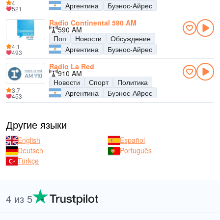
4
Аргентина
Буэнос-Айрес
521
Radio Continental 590 AM
590 AM
Поп
Новости
Обсуждение
4.1
Аргентина
Буэнос-Айрес
493
Radio La Red
910 AM
Новости
Спорт
Политика
3.7
Аргентина
Буэнос-Айрес
453
Другие языки
English
Español
Deutsch
Português
Türkçe
4 из 5