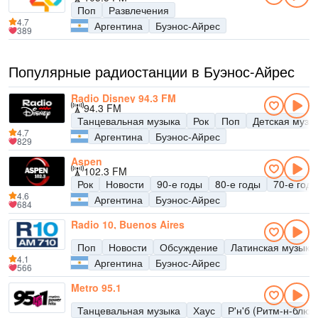
Поп
Развлечения
4.7
Аргентина
Буэнос-Айрес
389
Популярные радиостанции в Буэнос-Айрес
Radio Disney 94.3 FM
94.3 FM
Танцевальная музыка
Рок
Поп
Детская музы
4.7
Аргентина
Буэнос-Айрес
829
Aspen
102.3 FM
Рок
Новости
90-е годы
80-е годы
70-е год
4.6
Аргентина
Буэнос-Айрес
684
Radio 10, Buenos Aires
Поп
Новости
Обсуждение
Латинская музыка
4.1
Аргентина
Буэнос-Айрес
566
Metro 95.1
Танцевальная музыка
Хаус
Р'н'б (Ритм-н-блюз