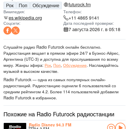
futurock.fm
Рок
Поп
Обсуждение
Википедия:
Телефон:
es.wikipedia.org
+11 4865 9141
Соцсети:
Дата последней проверки:
7 августа 2026 г. в 05:18
Слушайте радио Radio Futurock онлайн бесплатно.
Радиостанция вещает в прямом эфире 24/7
в Буэнос-Айрес,
Аргентина
(UTC-3)
и доступна для прослушивания по всему
миру.
Жанры эфира:
Рок
,
Поп
,
Обсуждение
.
Наслаждайтесь
музыкой
в высоком качестве
.
Radio Futurock — одна из самых популярных онлайн-
радиостанций
. Радиостанцию оценили 6 пользователей со
средним рейтингом 4.2. Более 114 пользователей добавили
Radio Futurock в избранное.
Похожие на Radio Futurock радиостанции
Radio Disney 94.3 FM
94.3 FM