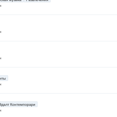
н
н
н
иты
н
Эдалт Контемпорари
н