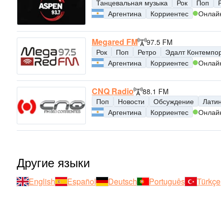
Танцевальная музыка
Рок
Поп
Аргентина
Корриентес
Онлай
Megared FM
97.5 FM
Рок
Поп
Ретро
Эдалт Контемпо
Аргентина
Корриентес
Онлай
CNQ Radio
88.1 FM
Поп
Новости
Обсуждение
Лати
Аргентина
Корриентес
Онлай
Другие языки
English
Español
Deutsch
Português
Türkçe