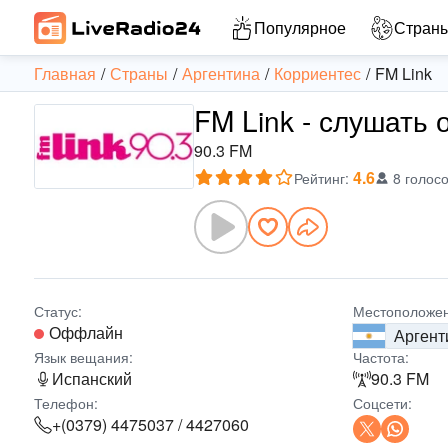
Популярное
Стран
Главная
Страны
Аргентина
Корриентес
FM Link
FM Link - слушать 
90.3 FM
4.6
Рейтинг
:
8 голос
Статус:
Местоположен
Оффлайн
Аргент
Язык вещания:
Частота:
Испанский
90.3 FM
Телефон:
Соцсети:
+(0379) 4475037 / 4427060