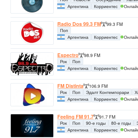
Аргентина
Корриентес
Онлай
Radio Dos 99.3 FM
99.3 FM
Поп
Аргентина
Корриентес
Онлай
Espectro
98.9 FM
Рок
Поп
Аргентина
Корриентес
Онлай
FM Distinta
106.9 FM
Рок
Поп
Эдалт Контемпорари
Х
Аргентина
Корриентес
Онлай
Feeling FM 91.7
91.7 FM
Рок
Поп
90-е годы
80-е годы
Аргентина
Корриентес
Онлай