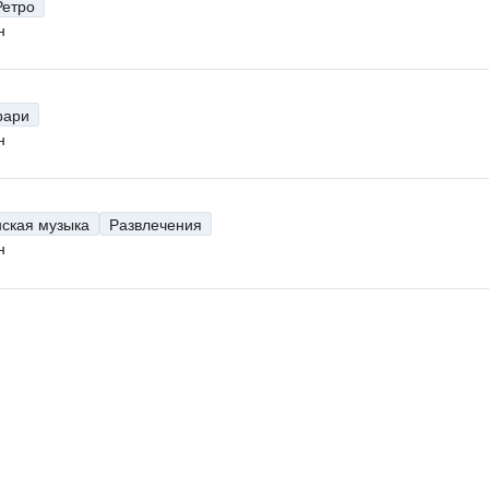
Ретро
н
рари
н
нская музыка
Развлечения
н