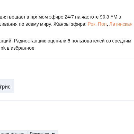
ция вещает в прямом эфире 24/7
на частоте 90.3 FM
в
шивания по всему миру.
Жанры эфира:
Рок
,
Поп
,
Латинская
анций
. Радиостанцию оценили 8 пользователей со средним
nk в избранное.
трис
нская музыка
Развлечения