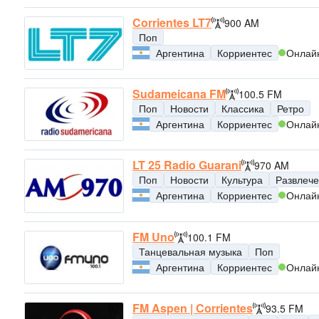
Corrientes LT7
900 AM
Поп
Аргентина
Корриентес
Онлай
Sudameicana FM
100.5 FM
Поп
Новости
Классика
Ретро
Аргентина
Корриентес
Онлай
LT 25 Radio Guarani
970 AM
Поп
Новости
Культура
Развлеч
Аргентина
Корриентес
Онлай
FM Uno
100.1 FM
Танцевальная музыка
Поп
Аргентина
Корриентес
Онлай
FM Aspen | Corrientes
93.5 FM