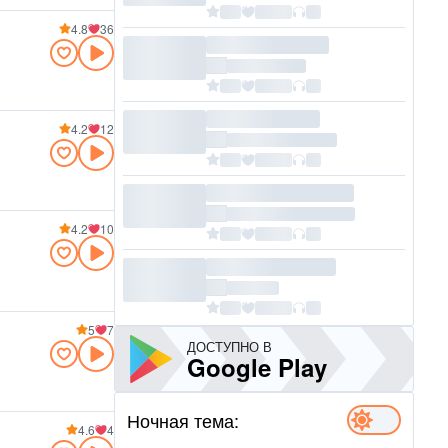
4.8
36
4.2
12
4.2
10
5
7
ДОСТУПНО В
Google Play
Ночная тема:
4.6
4