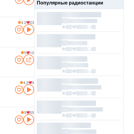
Популярные радиостанции
4.2
23
5
10
4.2
0
5
55