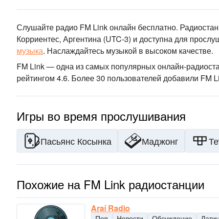
Слушайте радио FM Link онлайн бесплатно. Радиостан
Корриентес, Аргентина
(UTC-3)
и доступна для прослу
музыка
.
Наслаждайтесь музыкой
в высоком качестве
.
FM Link — одна из самых популярных онлайн-радиост
рейтингом 4.6. Более 30 пользователей добавили FM Li
Игры во время прослушивания
Пасьянс Косынка
Маджонг
Те
Похожие на FM Link радиостанции
Araí Radio
Поп
Новости
Обсуждение
Лати