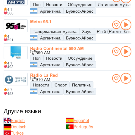
Поп
Новости
Обсуждение
Латинская музыка
4.1
Аргентина
Буэнос-Айрес
566
Metro 95.1
Танцевальная музыка
Хаус
Р'н'б (Ритм-н-блюз
4
Аргентина
Буэнос-Айрес
521
Radio Continental 590 AM
590 AM
Поп
Новости
Обсуждение
4.1
Аргентина
Буэнос-Айрес
493
Radio La Red
910 AM
Новости
Спорт
Политика
3.7
Аргентина
Буэнос-Айрес
453
Другие языки
English
Español
Deutsch
Português
Türkçe