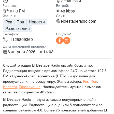
Испанский
Частота:
Битрейт:
107.3 FM
48 kbps
Жанры:
Сайт:
eldestaperadio.com
Рок
Поп
Новости
Развлечения
Телефон:
Соцсети:
+1125809360
Дата последней проверки:
6 августа 2026 г. в 14:03
Слушайте радио El Destape Radio онлайн бесплатно.
Радиостанция вещает в прямом эфире 24/7
на частоте 107.3
FM
в Буэнос-Айрес, Аргентина
(UTC-3)
и доступна для
прослушивания по всему миру.
Жанры эфира:
Рок
,
Поп
,
Новости
,
Развлечения
.
Наслаждайтесь музыкой
в высоком
качестве
с битрейтом 48 кбит/с.
El Destape Radio — одна из самых популярных онлайн-
радиостанций
. Радиостанцию оценили 5 пользователей со
средним рейтингом 4.8. Более 75 пользователей добавили El