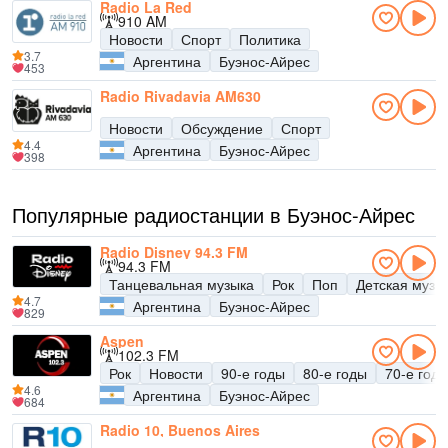
Radio La Red
910 AM
Новости
Спорт
Политика
3.7
Аргентина
Буэнос-Айрес
453
Radio Rivadavia AM630
Новости
Обсуждение
Спорт
4.4
Аргентина
Буэнос-Айрес
398
Популярные радиостанции в Буэнос-Айрес
Radio Disney 94.3 FM
94.3 FM
Танцевальная музыка
Рок
Поп
Детская музы
4.7
Аргентина
Буэнос-Айрес
829
Aspen
102.3 FM
Рок
Новости
90-е годы
80-е годы
70-е год
4.6
Аргентина
Буэнос-Айрес
684
Radio 10, Buenos Aires