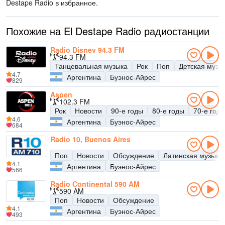
Destape Radio в избранное.
Похожие на El Destape Radio радиостанции
Radio Disney 94.3 FM
94.3 FM
Танцевальная музыка
Рок
Поп
Детская музы
4.7
Аргентина
Буэнос-Айрес
829
Aspen
102.3 FM
Рок
Новости
90-е годы
80-е годы
70-е год
4.6
Аргентина
Буэнос-Айрес
684
Radio 10, Buenos Aires
Поп
Новости
Обсуждение
Латинская музыка
4.1
Аргентина
Буэнос-Айрес
566
Radio Continental 590 AM
590 AM
Поп
Новости
Обсуждение
4.1
Аргентина
Буэнос-Айрес
493