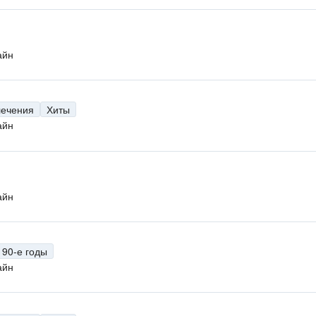
айн
лечения
Хиты
айн
айн
90-е годы
айн