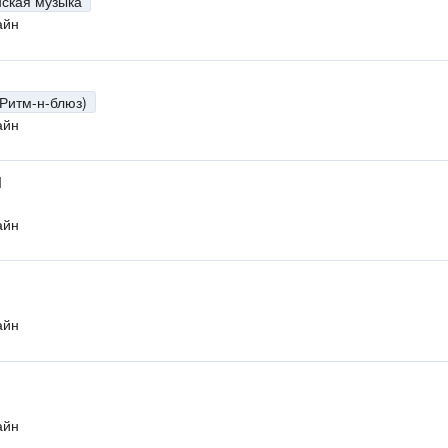
нская музыка
айн
(Ритм-н-блюз)
айн
M
айн
айн
айн