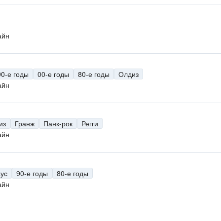
айн
90-е годы
00-е годы
80-е годы
Олдиз
айн
из
Гранж
Панк-рок
Регги
айн
аус
90-е годы
80-е годы
айн