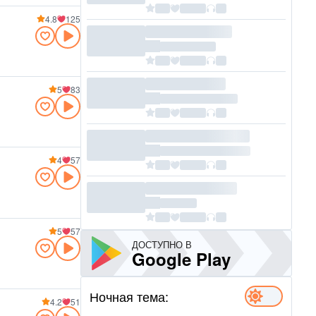
4.8
125
5
83
4
57
5
57
ДОСТУПНО В
Google Play
Ночная тема:
4.2
51