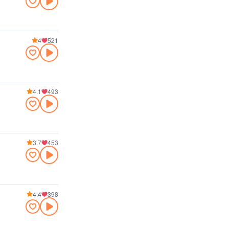
4
521
4.1
493
3.7
453
4.4
398