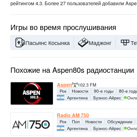
рейтингом 4.3. Более 27 пользователей добавили Aspe
Игры во время прослушивания
Пасьянс Косынка
Маджонг
Те
Похожие на Aspen80s радиостанции
Aspen
102.3 FM
Рок
Новости
90-е годы
80-е год
Аргентина
Буэнос-Айрес
Онл
Radio AM 750
Рок
Поп
Новости
Обсуждение
Аргентина
Буэнос-Айрес
Онл