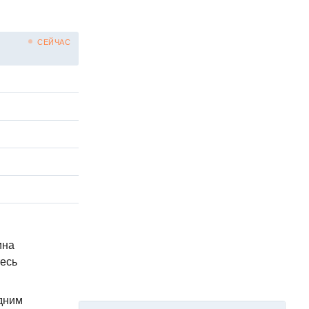
СЕЙЧАС
ина
есь
едним