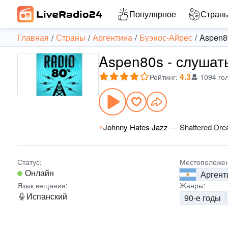
Популярное
Стран
Главная
Страны
Аргентина
Буэнос-Айрес
Aspen8
Aspen80s - слушат
4.3
Рейтинг
:
1094 го
Johnny Hates Jazz
—
Shattered Dr
Статус:
Местоположен
Онлайн
Аргент
Язык вещания:
Жанры:
Испанский
90-е годы