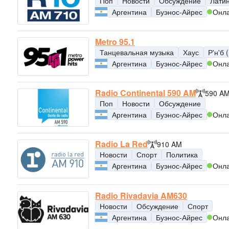
Поп
Новости
Обсуждение
Лати
Аргентина
Буэнос-Айрес
Онл
Metro 95.1
Танцевальная музыка
Хаус
Р'н'б 
Аргентина
Буэнос-Айрес
Онл
Radio Continental 590 AM
590 A
Поп
Новости
Обсуждение
Аргентина
Буэнос-Айрес
Онл
Radio La Red
910 AM
Новости
Спорт
Политика
Аргентина
Буэнос-Айрес
Онл
Radio Rivadavia AM630
Новости
Обсуждение
Спорт
Аргентина
Буэнос-Айрес
Онл