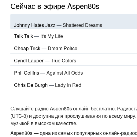
Сейчас в эфире Aspen80s
Johnny Hates Jazz
—
Shattered Dreams
Talk Talk
—
It's My Life
Cheap Trick
—
Dream Police
Cyndi Lauper
—
True Colors
Phil Collins
—
Against All Odds
Chris De Burgh
—
Lady In Red
Слушайте радио Aspen80s онлайн бесплатно. Радиост
(UTC-3)
и доступна для прослушивания по всему миру.
музыкой
в высоком качестве
.
Aspen80s — одна из самых популярных онлайн-радио