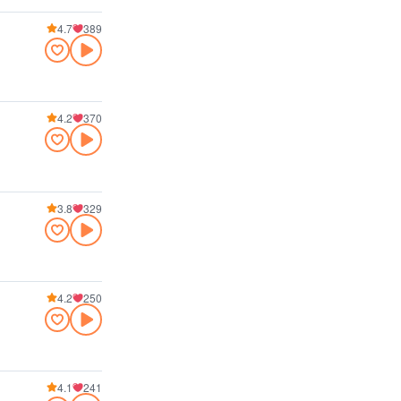
4.7
389
4.2
370
3.8
329
4.2
250
4.1
241