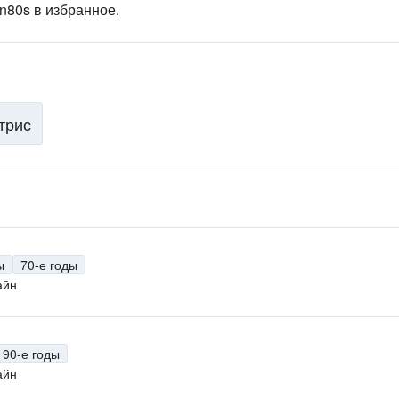
n80s в избранное.
трис
ы
70-е годы
айн
90-е годы
айн