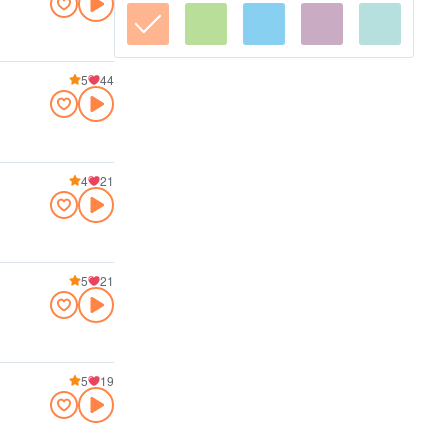
5
44
4
21
5
21
5
19