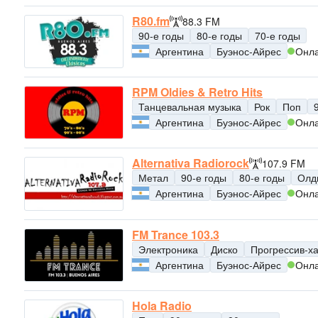
R80.fm
88.3 FM
90-е годы
80-е годы
70-е годы
Аргентина
Буэнос-Айрес
Онл
RPM Oldies & Retro Hits
Танцевальная музыка
Рок
Поп
Аргентина
Буэнос-Айрес
Онл
Alternativa Radiorock
107.9 FM
Метал
90-е годы
80-е годы
Олд
Аргентина
Буэнос-Айрес
Онл
FM Trance 103.3
Электроника
Диско
Прогрессив-х
Аргентина
Буэнос-Айрес
Онл
Hola Radio