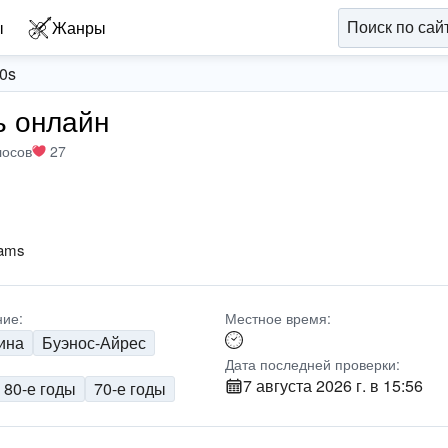
ы
Жанры
0s
ь онлайн
лосов
27
eams
ие:
Местное время:
ина
Буэнос-Айрес
Дата последней проверки:
7 августа 2026 г. в 15:56
80-е годы
70-е годы