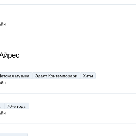
айн
-Айрес
Детская музыка
Эдалт Контемпорари
Хиты
айн
ы
70-е годы
айн