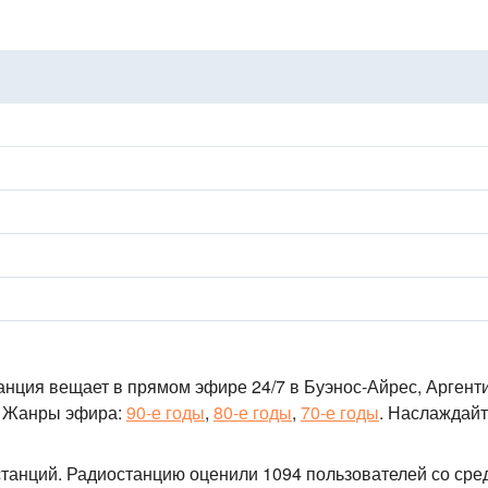
анция вещает в прямом эфире 24/7
в Буэнос-Айрес, Аргент
Жанры эфира:
90-е годы
,
80-е годы
,
70-е годы
.
Наслаждайт
станций
. Радиостанцию оценили 1094 пользователей со ср