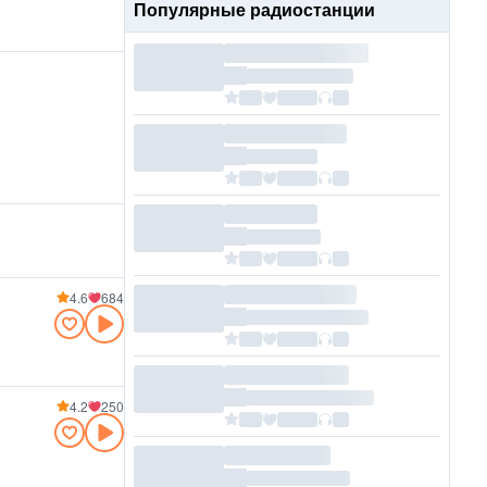
Популярные радиостанции
4.6
684
4.2
250