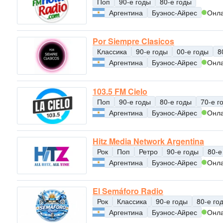
Поп
90-е годы
80-е годы
Аргентина
Буэнос-Айрес
Онл
Por Siempre Clasicos
Классика
90-е годы
00-е годы
8
Аргентина
Буэнос-Айрес
Онл
103.5 FM Cielo
Поп
90-е годы
80-е годы
70-е г
Аргентина
Буэнос-Айрес
Онл
Hitz Media Network Argentina
Рок
Поп
Ретро
90-е годы
80-е
Аргентина
Буэнос-Айрес
Онл
El Semáforo Radio
Рок
Классика
90-е годы
80-е го
Аргентина
Буэнос-Айрес
Онл