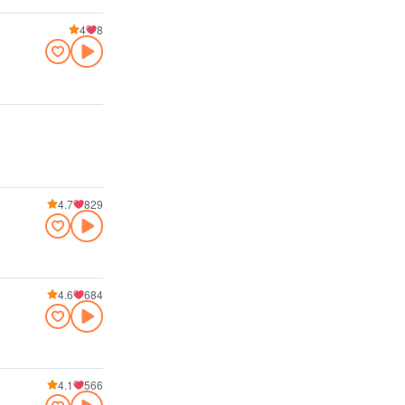
4
8
4.7
829
4.6
684
4.1
566