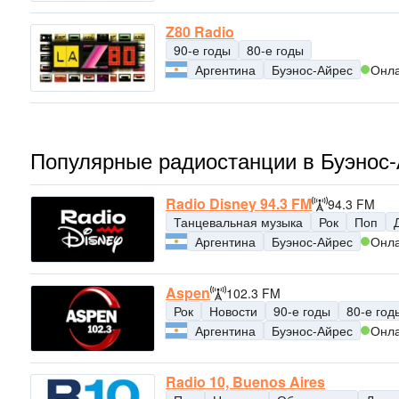
Z80 Radio
90-е годы
80-е годы
Аргентина
Буэнос-Айрес
Онл
Популярные радиостанции в Буэнос
Radio Disney 94.3 FM
94.3 FM
Танцевальная музыка
Рок
Поп
Аргентина
Буэнос-Айрес
Онл
Aspen
102.3 FM
Рок
Новости
90-е годы
80-е год
Аргентина
Буэнос-Айрес
Онл
Radio 10, Buenos Aires