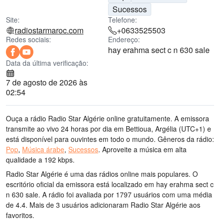
Sucessos
Site:
Telefone:
radiostarmaroc.com
+0633525503
Redes sociais:
Endereço:
hay erahma sect c n 630 sale
Data da última verificação:
7 de agosto de 2026 às
02:54
Ouça a rádio Radio Star Algérie online gratuitamente. A emissora
transmite ao vivo 24 horas por dia
em Bettioua, Argélia
(UTC+1)
e
está disponível para ouvintes em todo o mundo.
Gêneros da rádio:
Pop
,
Música árabe
,
Sucessos
.
Aproveite a música
em alta
qualidade
a 192 kbps.
Radio Star Algérie é uma das rádios online mais populares
. O
escritório oficial da emissora está localizado em hay erahma sect c
n 630 sale
. A rádio foi avaliada por 1797 usuários com uma média
de 4.4. Mais de 3 usuários adicionaram Radio Star Algérie aos
favoritos.