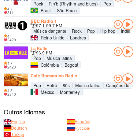
Rock
R'n'b (Rhythm and blues)
Pop
4.7
Brasil
São Paulo
3111
BBC Radio 1
97.1-99.7 FM
Música dançante
Rock
Pop
Hip hop
Indie
4
Reino Unido
Londres
2429
La Kalle
96.9 FM
Pop
Música latina
4.7
Colômbia
Bogotá
2423
Café Romántico Radio
Pop
Retrô
80s
Música latina
Canções de am
4.8
México
Monterrey
2340
Outros idiomas
English
Español
Deutsch
Русский
Türkçe