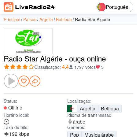
Português
Principal
Países
Argélia
Bettioua
Radio Star Algérie
Radio Star Algérie - ouça online
4.4
Classificação
:
1797 votos
3
Status:
Localização:
Offline
Argélia
Bettioua
Horário local:
Idioma de transmissão:
árabe
Taxa de bits:
Gêneros:
192 kbps
Pop
Música árabe