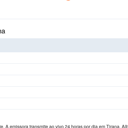
na
e. A emissora transmite ao vivo 24 horas por dia
em Tirana, Al