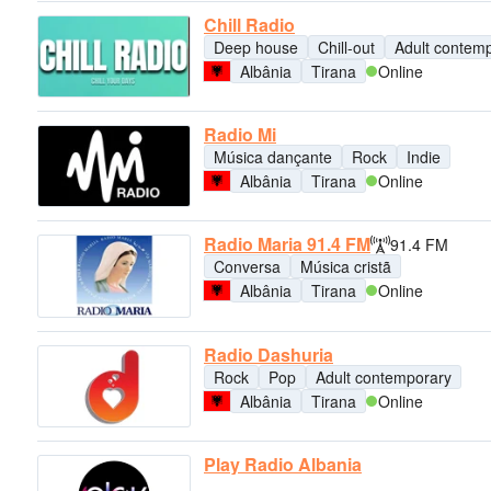
Chill Radio
Deep house
Chill-out
Adult contem
Albânia
Tirana
Online
Radio Mi
Música dançante
Rock
Indie
Albânia
Tirana
Online
Radio Maria 91.4 FM
91.4 FM
Conversa
Música cristã
Albânia
Tirana
Online
Radio Dashuria
Rock
Pop
Adult contemporary
Albânia
Tirana
Online
Play Radio Albania