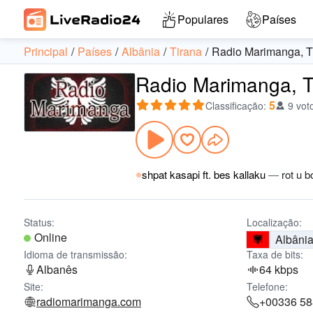
Populares
Países
Principal
Países
Albânia
Tirana
Radio Marimanga, T
Radio Marimanga, Ti
5
Classificação
:
9 vot
shpat kasapi ft. bes kallaku
—
rot u 
Status:
Localização:
Online
Albâni
Idioma de transmissão:
Taxa de bits:
Albanês
64 kbps
Site:
Telefone:
radiomarimanga.com
+00336 58