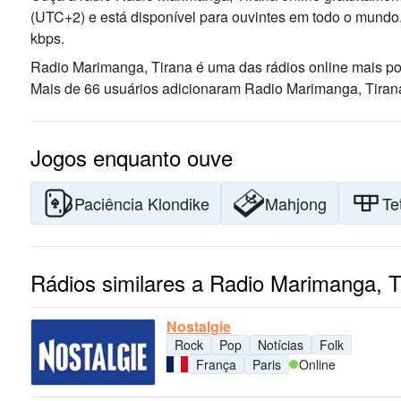
(UTC+2)
e está disponível para ouvintes em todo o mundo
kbps.
Radio Marimanga, Tirana é uma das rádios online mais p
Mais de 66 usuários adicionaram Radio Marimanga, Tirana
Jogos enquanto ouve
Paciência Klondike
Mahjong
Te
Rádios similares a Radio Marimanga, T
Nostalgie
Rock
Pop
Notícias
Folk
França
Paris
Online