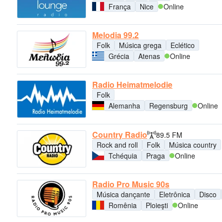
França
Nice
Online
Melodia 99.2
Folk
Música grega
Eclético
Grécia
Atenas
Online
Radio Heimatmelodie
Folk
Alemanha
Regensburg
Online
Country Radio
89.5 FM
Rock and roll
Folk
Música country
Tchéquia
Praga
Online
Radio Pro Music 90s
Música dançante
Eletrônica
Disco
Romênia
Ploieşti
Online