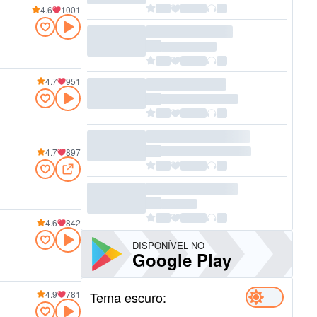
4.6
1001
4.7
951
4.7
897
4.6
842
DISPONÍVEL NO
Google Play
4.9
781
Tema escuro: