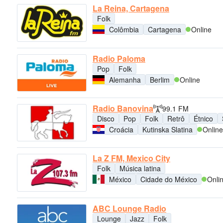
La Reina, Cartagena
Folk
Colômbia
Cartagena
Online
Radio Paloma
Pop
Folk
Alemanha
Berlim
Online
Radio Banovina
99.1 FM
Disco
Pop
Folk
Retrô
Étnico
Croácia
Kutinska Slatina
Online
La Z FM, Mexico City
Folk
Música latina
México
Cidade do México
Onli
ABC Lounge Radio
Lounge
Jazz
Folk