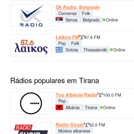
Ok Radio, Belgrade
Conversa
Folk
Sérvia
Belgrado
Online
Laikos FM
87.6 FM
Pop
Folk
Grécia
Thessaloniki
Online
Rádios populares em Tirana
Top Albania Radio
100.0 FM
Pop
Albânia
Tirana
Online
Radio Shqip
92.0 FM
Música albanesa