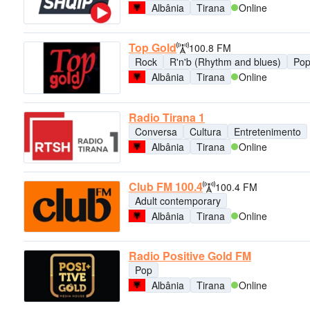
Albânia
Tirana
Online
Top Gold
100.8 FM
Rock
R'n'b (Rhythm and blues)
Po
Albânia
Tirana
Online
Radio Tirana 1
Conversa
Cultura
Entretenimento
Albânia
Tirana
Online
Club FM 100.4
100.4 FM
Adult contemporary
Albânia
Tirana
Online
Radio Positive Gold FM
Pop
Albânia
Tirana
Online