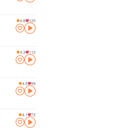
4.8
125
4.3
112
4.5
99
4.1
72