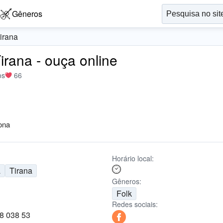
Gêneros
irana
rana - ouça online
os
66
bona
Horário local:
a
Tirana
Gêneros:
Folk
Redes sociais:
8 038 53