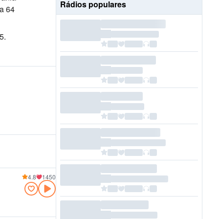
Rádios populares
a 64
5.
4.8
1450