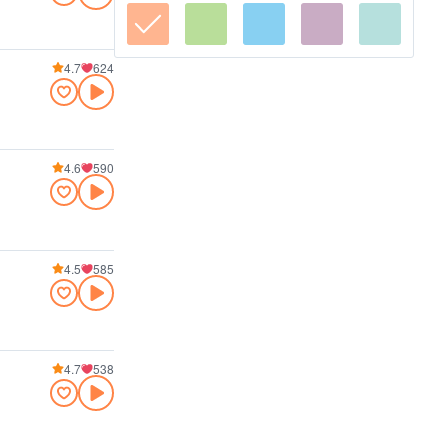
4.7
624
4.6
590
4.5
585
4.7
538