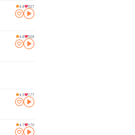
4.8
527
4.8
526
4.5
177
4.7
170