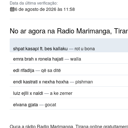
Data da última verificação:
6 de agosto de 2026 às 11:58
No ar agora na Radio Marimanga, Tira
shpat kasapi ft. bes kallaku
—
rot u bona
emra brah x ronela hajati
—
walla
edi rifadija
—
që sa ditë
endi kastrati x nexha hoxha
—
pishman
luiz ejlli x naldi
—
a ke zemer
elvana gjata
—
gocat
Ouça a rádio Radio Marimanga, Tirana online gratuitament