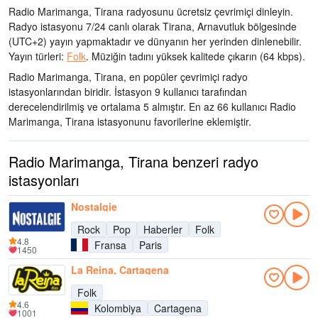
Radio Marimanga, Tirana radyosunu ücretsiz çevrimiçi dinleyin.
Radyo istasyonu 7/24 canlı olarak
Tirana, Arnavutluk bölgesinde
(UTC+2)
yayın yapmaktadır ve dünyanın her yerinden dinlenebilir.
Yayın türleri:
Folk
.
Müziğin tadını
yüksek kalitede çıkarın
(64 kbps).
Radio Marimanga, Tirana, en popüler çevrimiçi radyo
istasyonlarından biridir
. İstasyon 9 kullanıcı tarafından
derecelendirilmiş ve ortalama 5 almıştır. En az 66 kullanıcı Radio
Marimanga, Tirana istasyonunu favorilerine eklemiştir.
Radio Marimanga, Tirana benzeri radyo
istasyonları
Nostalgie
Rock
Pop
Haberler
Folk
4.8
Fransa
Paris
1450
La Reina, Cartagena
Folk
4.6
Kolombiya
Cartagena
1001