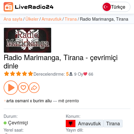
Türkçe
Ana sayfa
Ülkeler
Arnavutluk
Tirana
Radio Marimanga, Tirana
Radio Marimanga, Tirana - çevrimiçi
dinle
5
Derecelendirme
:
9 Oy
66
arta osmani x burim aliu
—
më premto
Durum:
Konum:
Çevrimiçi
Arnavutluk
Tirana
Yerel saat:
Yayın dili: