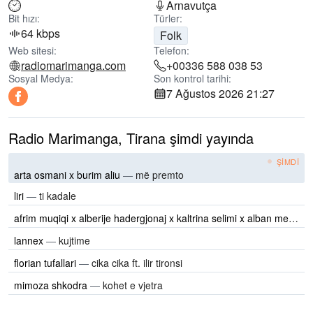
Arnavutça
Bit hızı:
Türler:
64 kbps
Folk
Web sitesi:
Telefon:
radiomarimanga.com
+00336 588 038 53
Sosyal Medya:
Son kontrol tarihi:
7 Ağustos 2026 21:27
Radio Marimanga, Tirana şimdi yayında
ŞIMDI
arta osmani x burim aliu
—
më premto
liri
—
ti kadale
afrim muqiqi x alberije hadergjonaj x kaltrina selimi x alban mehmeti
lannex
—
kujtime
florian tufallari
—
cika cika ft. ilir tironsi
mimoza shkodra
—
kohet e vjetra