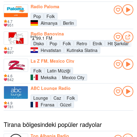
Radio Paloma
Pop
Folk
4.7
Almanya
Berlin
951
Radio Banovina
99.1 FM
Disko
Pop
Folk
Retro
Etnik
Hit Şarkılar
4.7
Hırvatistan
Kutinska Slatina
897
La Z FM, Mexico City
Folk
Latin Müziği
4.6
Meksika
Mexico City
842
ABC Lounge Radio
Lounge
Caz
Folk
4.9
Fransa
Güzel
781
Tirana bölgesindeki popüler radyolar
Top Albania Radio