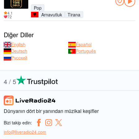
Pop
4.1
Arnavutluk
Tirana
72
Diğer Diller
English
Español
Deutsch
Português
Русский
4 / 5
Dünyanın dört bir yanından müzikal keşifler
Bizi takip edin:
info@liveradio24.com