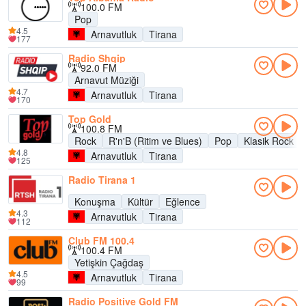
100.0 FM
Pop
4.5
Arnavutluk
Tirana
177
Radio Shqip
92.0 FM
Arnavut Müziği
4.7
Arnavutluk
Tirana
170
Top Gold
100.8 FM
Rock
R'n'B (Ritim ve Blues)
Pop
Klasik Rock
4.8
Arnavutluk
Tirana
125
Radio Tirana 1
Konuşma
Kültür
Eğlence
4.3
Arnavutluk
Tirana
112
Club FM 100.4
100.4 FM
Yetişkin Çağdaş
4.5
Arnavutluk
Tirana
99
Radio Positive Gold FM