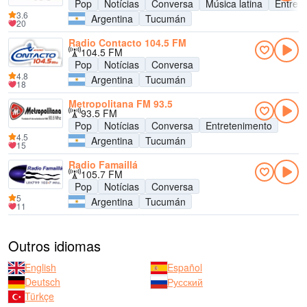
Pop
Notícias
Conversa
Música latina
Entret
3.6
Argentina
Tucumán
20
Radio Contacto 104.5 FM
104.5 FM
Pop
Notícias
Conversa
4.8
Argentina
Tucumán
18
Metropolitana FM 93.5
93.5 FM
Pop
Notícias
Conversa
Entretenimento
4.5
Argentina
Tucumán
15
Radio Famaillá
105.7 FM
Pop
Notícias
Conversa
5
Argentina
Tucumán
11
Outros idiomas
English
Español
Deutsch
Русский
Türkçe