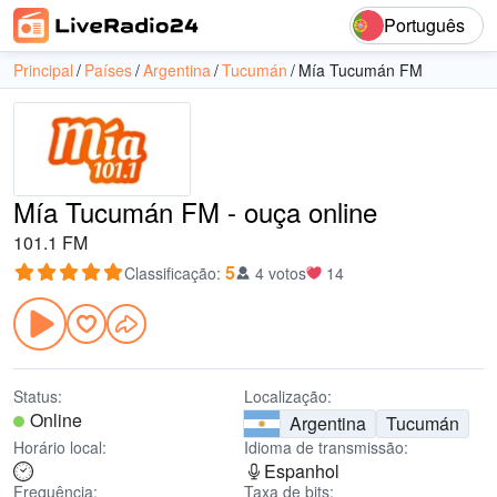
Português
Principal
Países
Argentina
Tucumán
Mía Tucumán FM
Mía Tucumán FM - ouça online
101.1 FM
5
Classificação
:
4 votos
14
Status:
Localização:
Online
Argentina
Tucumán
Horário local:
Idioma de transmissão:
Espanhol
Frequência:
Taxa de bits: