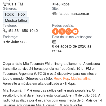
101.1 FM
48 kbps
Gêneros:
Site:
miatucuman.com.ar
Rock
Pop
Música latina
Telefone:
Redes sociais:
+54 381 650-1042
Endereço:
Data da última verificação:
9 de Julio 538
6 de agosto de 2026 às
22:14
Ouça a rádio Mía Tucumán FM online gratuitamente. A emissora
transmite ao vivo 24 horas por dia
na frequência 101.1 FM
em
Tucumán, Argentina
(UTC-3)
e está disponível para ouvintes em
todo o mundo.
Gêneros da rádio:
Rock
,
Pop
,
Música latina
.
Aproveite a música
em alta qualidade
a 48 kbps.
Mía Tucumán FM é uma das rádios online mais populares
. O
escritório oficial da emissora está localizado em 9 de Julio 538
. A
rádio foi avaliada por 4 usuários com uma média de 5. Mais de 14
usuários adicionaram Mía Tucumán FM aos favoritos.