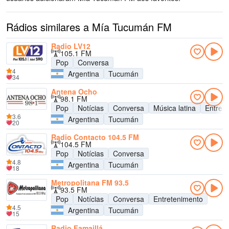
Rádios similares a Mía Tucumán FM
Radio LV12
105.1 FM
Pop
Conversa
4
Argentina
Tucumán
34
Antena Ocho
98.1 FM
Pop
Notícias
Conversa
Música latina
Entret
3.6
Argentina
Tucumán
20
Radio Contacto 104.5 FM
104.5 FM
Pop
Notícias
Conversa
4.8
Argentina
Tucumán
18
Metropolitana FM 93.5
93.5 FM
Pop
Notícias
Conversa
Entretenimento
4.5
Argentina
Tucumán
15
Radio Famaillá