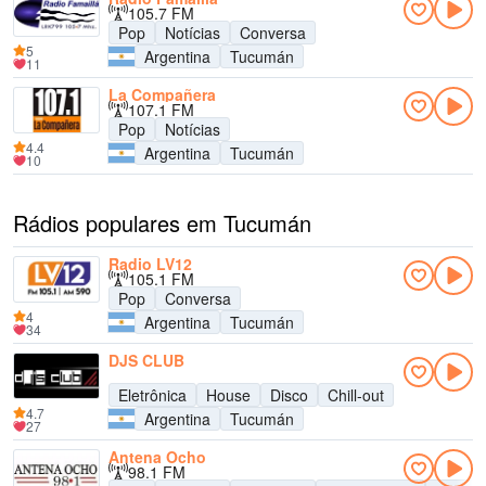
105.7 FM
Pop
Notícias
Conversa
5
Argentina
Tucumán
11
La Compañera
107.1 FM
Pop
Notícias
4.4
Argentina
Tucumán
10
Rádios populares em Tucumán
Radio LV12
105.1 FM
Pop
Conversa
4
Argentina
Tucumán
34
DJS CLUB
Eletrônica
House
Disco
Chill-out
4.7
Argentina
Tucumán
27
Antena Ocho
98.1 FM