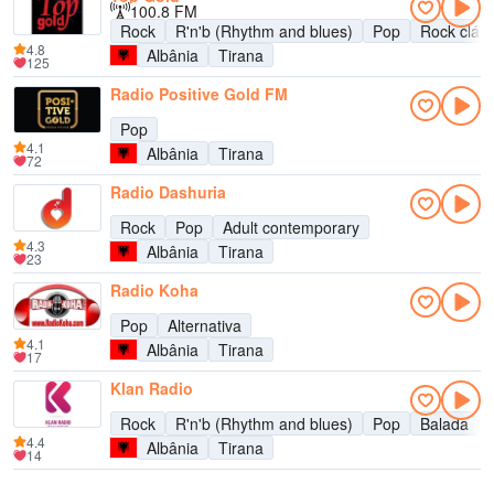
100.8 FM
Rock
R'n'b (Rhythm and blues)
Pop
Rock cláss
4.8
Albânia
Tirana
125
Radio Positive Gold FM
Pop
4.1
Albânia
Tirana
72
Radio Dashuria
Rock
Pop
Adult contemporary
4.3
Albânia
Tirana
23
Radio Koha
Pop
Alternativa
4.1
Albânia
Tirana
17
Klan Radio
Rock
R'n'b (Rhythm and blues)
Pop
Balada
4.4
Albânia
Tirana
14