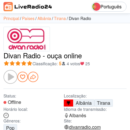
Português
Principal
Países
Albânia
Tirana
Divan Radio
Divan Radio - ouça online
5
Classificação
:
4 votos
25
Status:
Localização:
Offline
Albânia
Tirana
Horário local:
Idioma de transmissão:
Albanês
Gêneros:
Site:
divanradio.com
Pop