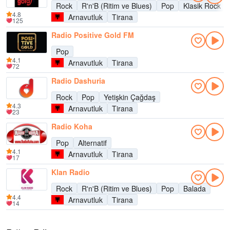
Rock
R'n'B (Ritim ve Blues)
Pop
Klasik Rock
4.8
Arnavutluk
Tirana
125
Radio Positive Gold FM
Pop
4.1
Arnavutluk
Tirana
72
Radio Dashuria
Rock
Pop
Yetişkin Çağdaş
4.3
Arnavutluk
Tirana
23
Radio Koha
Pop
Alternatif
4.1
Arnavutluk
Tirana
17
Klan Radio
Rock
R'n'B (Ritim ve Blues)
Pop
Balada
4.4
Arnavutluk
Tirana
14