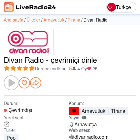
Türkçe
Ana sayfa
Ülkeler
Arnavutluk
Tirana
Divan Radio
Divan Radio - çevrimiçi dinle
5
Derecelendirme
:
4 Oy
25
Durum:
Konum:
Çevrimdışı
Arnavutluk
Tirana
Yerel saat:
Yayın dili:
Arnavutça
Türler:
Web sitesi:
divanradio.com
Pop