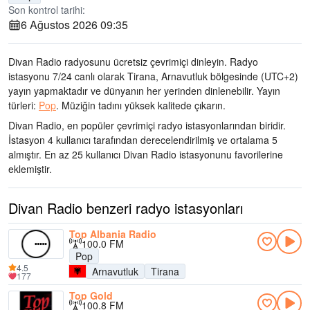
Son kontrol tarihi:
6 Ağustos 2026 09:35
Divan Radio radyosunu ücretsiz çevrimiçi dinleyin. Radyo
istasyonu 7/24 canlı olarak
Tirana, Arnavutluk bölgesinde
(UTC+2)
yayın yapmaktadır ve dünyanın her yerinden dinlenebilir.
Yayın
türleri:
Pop
.
Müziğin tadını
yüksek kalitede çıkarın
.
Divan Radio, en popüler çevrimiçi radyo istasyonlarından biridir
.
İstasyon 4 kullanıcı tarafından derecelendirilmiş ve ortalama 5
almıştır. En az 25 kullanıcı Divan Radio istasyonunu favorilerine
eklemiştir.
Divan Radio benzeri radyo istasyonları
Top Albania Radio
100.0 FM
Pop
4.5
Arnavutluk
Tirana
177
Top Gold
100.8 FM