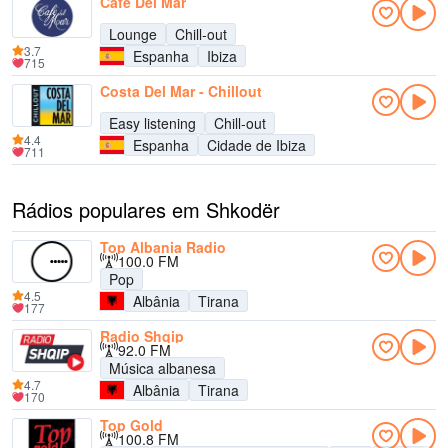
Cafe Del Mar
Lounge
Chill-out
3.7
Espanha
Ibiza
715
Costa Del Mar - Chillout
Easy listening
Chill-out
4.4
Espanha
Cidade de Ibiza
711
Rádios populares em Shkodër
Top Albania Radio
100.0 FM
Pop
4.5
Albânia
Tirana
177
Radio Shqip
92.0 FM
Música albanesa
4.7
Albânia
Tirana
170
Top Gold
100.8 FM