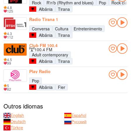
Rock
R'n'b (Rhythm and blues)
Pop
Rock cláss
4.8
Albânia
Tirana
125
Radio Tirana 1
Conversa
Cultura
Entretenimento
4.3
Albânia
Tirana
112
Club FM 100.4
100.4 FM
Adult contemporary
4.5
Albânia
Tirana
99
Play Radio
Pop
5
Albânia
Fier
82
Outros idiomas
English
Español
Deutsch
Русский
Türkçe