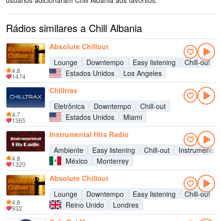
usuários adicionaram Chill Albania aos favoritos.
Rádios similares a Chill Albania
Absolute Chillout
Lounge
Downtempo
Easy listening
Chill-out
4.8
Estados Unidos
Los Angeles
1474
Chilltrax
Eletrônica
Downtempo
Chill-out
4.7
Estados Unidos
Miami
1365
Instrumental Hits Radio
Ambiente
Easy listening
Chill-out
Instrumental
4.8
México
Monterrey
1320
Absolute Chillout
Lounge
Downtempo
Easy listening
Chill-out
4.8
Reino Unido
Londres
932