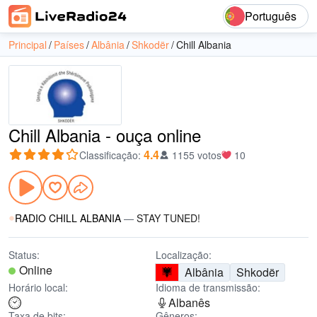
Português
Principal
Países
Albânia
Shkodër
Chill Albania
Chill Albania - ouça online
4.4
Classificação
:
1155 votos
10
RADIO CHILL ALBANIA
—
STAY TUNED!
Status:
Localização:
Online
Albânia
Shkodër
Horário local:
Idioma de transmissão:
Albanês
Taxa de bits:
Gêneros: