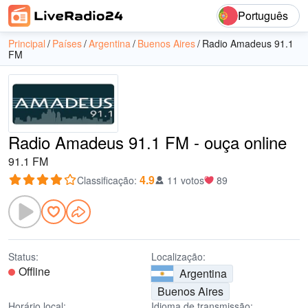
Português
Principal
Países
Argentina
Buenos Aires
Radio Amadeus 91.1
FM
Radio Amadeus 91.1 FM - ouça online
91.1 FM
4.9
Classificação
:
11 votos
89
Status:
Localização:
Offline
Argentina
Buenos Aires
Horário local:
Idioma de transmissão: