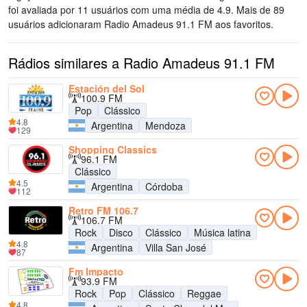
foi avaliada por 11 usuários com uma média de 4.9. Mais de 89
usuários adicionaram Radio Amadeus 91.1 FM aos favoritos.
Rádios similares a Radio Amadeus 91.1 FM
Estación del Sol
100.9 FM
Pop
Clássico
4.8
Argentina
Mendoza
129
Shopping Classics
96.1 FM
Clássico
4.5
Argentina
Córdoba
112
Retro FM 106.7
106.7 FM
Rock
Disco
Clássico
Música latina
4.8
Argentina
Villa San José
87
Fm Impacto
93.9 FM
Rock
Pop
Clássico
Reggae
4.8