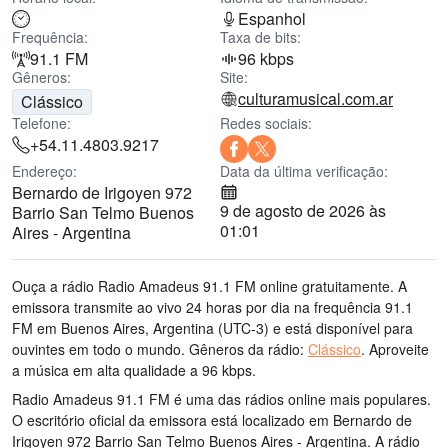
Espanhol
Frequência:
Taxa de bits:
91.1 FM
96 kbps
Gêneros:
Site:
culturamusical.com.ar
Clássico
Telefone:
Redes sociais:
+54.11.4803.9217
Endereço:
Data da última verificação:
Bernardo de Irigoyen 972
9 de agosto de 2026 às
Barrio San Telmo Buenos
01:01
Aires - Argentina
Ouça a rádio Radio Amadeus 91.1 FM online gratuitamente. A
emissora transmite ao vivo 24 horas por dia
na frequência 91.1
FM
em Buenos Aires, Argentina
(UTC-3)
e está disponível para
ouvintes em todo o mundo.
Gêneros da rádio:
Clássico
.
Aproveite
a música
em alta qualidade
a 96 kbps.
Radio Amadeus 91.1 FM é uma das rádios online mais populares
.
O escritório oficial da emissora está localizado em Bernardo de
Irigoyen 972 Barrio San Telmo Buenos Aires - Argentina
. A rádio