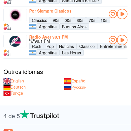
Argentina
Santa Clara del Mar
64
Por Siempre Clasicos
Clássico
90s
00s
80s
70s
10s
5
Argentina
Buenos Aires
44
Radio Ayer 98.1 FM
98.1 FM
Rock
Pop
Notícias
Clássico
Entretenimento
4
Argentina
Las Heras
31
Outros idiomas
English
Español
Deutsch
Русский
Türkçe
4 de 5